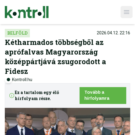
Ope
BELFÖLD
2026.04.12. 22:16
Kétharmados többségből az
aprófalvas Magyarország
középpártjává zsugorodott a
Fidesz
Kontroll.hu
Ez a tartalom egy élő
Tovább a
hírfolyam része.
hírfolyamra