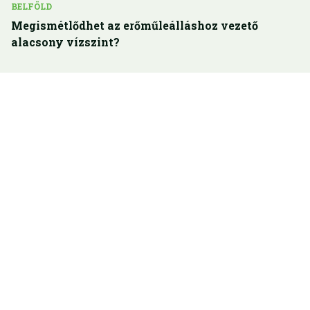
BELFÖLD
Megismétlődhet az erőműleálláshoz vezető
alacsony vízszint?