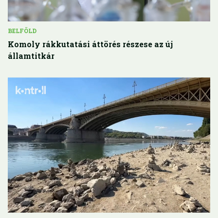
BELFÖLD
Komoly rákkutatási áttörés részese az új
államtitkár