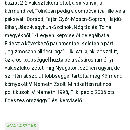
bázist 2-2 választókerülettel, a sárvárival, a
körmendivel, Tolnában pedig a dombóvárival, illetve a
paksival. Borsod, Fejér, Győr-Moson-Sopron, Hajdú-
Bihar, Jász-Nagykun-Szolnok, Nógrád és Tolna
megyékből 1-1 egyéni képviselőt delegálhat a
Fidesz a következő parlamentbe. Keleten a párt
„legizmosabb állócsillaga” Tilki Attila, aki abszolút,
52%-os többséggel húzta be a vásárosnaményi
választókörzetet, míg Nyugaton, szűken ugyan, de
szintén abszolút többséggel tartotta meg Körmend
környékét V. Németh Zsolt. Mindketten rutinos
politikusok, V. Németh 1998, Tilki pedig 2006 óta
fideszes országgyűlési képviselő.
#
VÁLASZTÁS