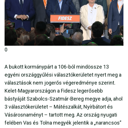
0
A bukott kormánypárt a 106-ból mindössze 13
egyéni országgyűlési választókerületet nyert meg a
választások nem jogerős végeredménye szerint.
Kelet-Magyarországon a Fidesz legerősebb
bástyáját Szabolcs-Szatmár-Bereg megye adja, ahol
3 választókerületet – Mátészalkát, Nyírbátort és
Vásárosnaményt – tartott meg. Az ország nyugati
felében Vas és Tolna megyék jelentik a „narancsos”