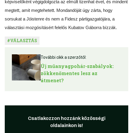
képviselőként végigdolgozta az elmúlt tizenhat évet, és mindent
megtett, amit megtehetett. Mondandóját úgy zárta, hogy
sorsukat a Jóistenre és nem a Fidesz pártigazgatójára, a
választási mozgósításért felelős Kubatov Gáborra bízzák.
#
VÁLASZTÁS
További cikk a szerzőtől:
Új műanyagpohár-szabályok:
zökkenőmentes lesz az
átmenet?
Csatlakozzon hozzánk közösségi
oldalainkon is!