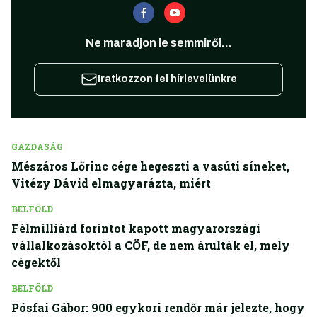
Ne maradjon le semmiről...
Iratkozzon fel hírlevelünkre
GAZDASÁG
Mészáros Lőrinc cége hegeszti a vasúti síneket,
Vitézy Dávid elmagyarázta, miért
BELFÖLD
Félmilliárd forintot kapott magyarországi
vállalkozásoktól a CÖF, de nem árulták el, mely
cégektől
BELFÖLD
Pósfai Gábor: 900 egykori rendőr már jelezte, hogy