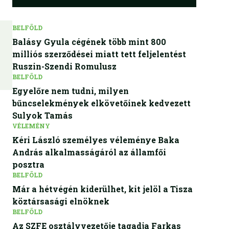
BELFÖLD
Balásy Gyula cégének több mint 800
milliós szerződései miatt tett feljelentést
Ruszin-Szendi Romulusz
BELFÖLD
Egyelőre nem tudni, milyen
bűncselekmények elkövetőinek kedvezett
Sulyok Tamás
VÉLEMÉNY
Kéri László személyes véleménye Baka
András alkalmasságáról az államfői
posztra
BELFÖLD
Már a hétvégén kiderülhet, kit jelöl a Tisza
köztársasági elnöknek
BELFÖLD
Az SZFE osztályvezetője tagadja Farkas