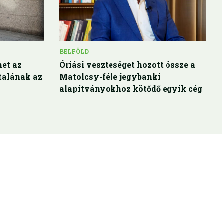
BELFÖLD
het az
Óriási veszteséget hozott össze a
talának az
Matolcsy-féle jegybanki
alapítványokhoz kötődő egyik cég