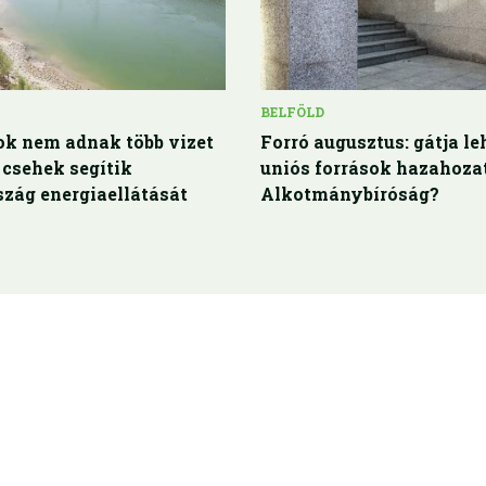
BELFÖLD
ok nem adnak több vizet
Forró augusztus: gátja le
 csehek segítik
uniós források hazahoza
zág energiaellátását
Alkotmánybíróság?