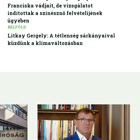
Franciska vádjait, de vizsgálatot
indítottak a színésznő felvételijének
ügyében
BELFÖLD
Litkay Gergely: A tétlenség sárkányaival
küzdünk a klímaváltozásban