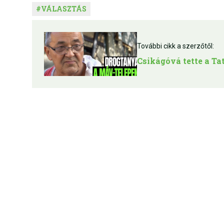
#
VÁLASZTÁS
További cikk a szerzőtől:
Csikágóvá tette a Ta