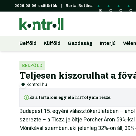
2026.08.06. csütörtök
|
Berta, Bettina
▲
▲
▲
▲
▲
A
B
C
C
C
U
RL
A
HF
NY
D
61
D
38
46
22
.3
22
8.
.5
1.
9
4.
92
9
55
F
45
F
F
F
t
F
t
t
Belföld
Külföld
Gazdaság
Interjú
Véle
t
t
BELFÖLD
Teljesen kiszorulhat a főv
Kontroll.hu
Ez a tartalom egy élő hírfolyam része.
Budapest 15. egyéni választókerületében – aho
szerezte – a Tisza jelöltje Porcher Áron 59%-kal 
Mónikával szemben, aki jelenleg 32%-on áll, 39%-