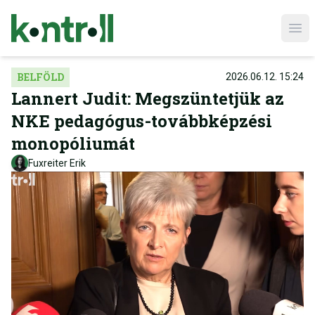
Ope
BELFÖLD
2026.06.12. 15:24
Lannert Judit: Megszüntetjük az
NKE pedagógus-továbbképzési
monopóliumát
Fuxreiter Erik