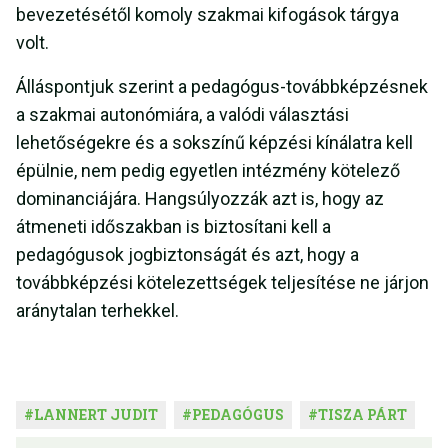
bevezetésétől komoly szakmai kifogások tárgya
volt.
Álláspontjuk szerint a pedagógus-továbbképzésnek
a szakmai autonómiára, a valódi választási
lehetőségekre és a sokszínű képzési kínálatra kell
épülnie, nem pedig egyetlen intézmény kötelező
dominanciájára. Hangsúlyozzák azt is, hogy az
átmeneti időszakban is biztosítani kell a
pedagógusok jogbiztonságát és azt, hogy a
továbbképzési kötelezettségek teljesítése ne járjon
aránytalan terhekkel.
#
LANNERT JUDIT
#
PEDAGÓGUS
#
TISZA PÁRT