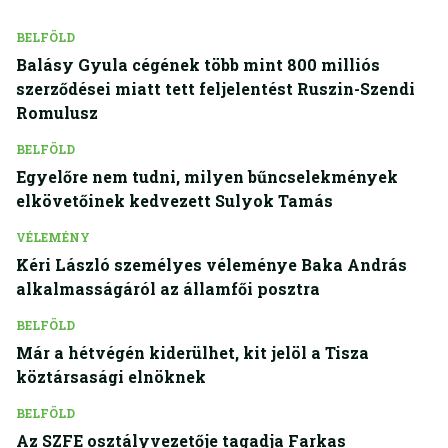
BELFÖLD
Balásy Gyula cégének több mint 800 milliós
szerződései miatt tett feljelentést Ruszin-Szendi
Romulusz
BELFÖLD
Egyelőre nem tudni, milyen bűncselekmények
elkövetőinek kedvezett Sulyok Tamás
VÉLEMÉNY
Kéri László személyes véleménye Baka András
alkalmasságáról az államfői posztra
BELFÖLD
Már a hétvégén kiderülhet, kit jelöl a Tisza
köztársasági elnöknek
BELFÖLD
Az SZFE osztályvezetője tagadja Farkas