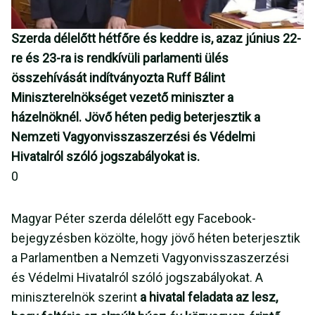
Szerda délelőtt hétfőre és keddre is, azaz június 22-
re és 23-ra is rendkívüli parlamenti ülés
összehívását indítványozta Ruff Bálint
Miniszterelnökséget vezető miniszter a
házelnöknél. Jövő héten pedig beterjesztik a
Nemzeti Vagyonvisszaszerzési és Védelmi
Hivatalról szóló jogszabályokat is.
0
Magyar Péter szerda délelőtt egy Facebook-
bejegyzésben közölte, hogy jövő héten beterjesztik
a Parlamentben a Nemzeti Vagyonvisszaszerzési
és Védelmi Hivatalról szóló jogszabályokat. A
miniszterelnök szerint
a hivatal feladata az lesz,