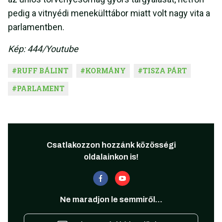
pedig a vitnyédi menekülttábor miatt volt nagy vita a
parlamentben.
Kép: 444/Youtube
#
RUFF BÁLINT
#
KORMÁNY
#
TISZA PÁRT
#
PARLAMENT
Csatlakozzon hozzánk közösségi
oldalainkon is!
Ne maradjon le semmiről...