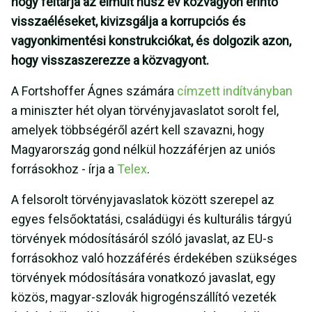
hogy feltárja az elmúlt húsz év közvagyon érintő
visszaéléseket, kivizsgálja a korrupciós és
vagyonkimentési konstrukciókat, és dolgozik azon,
hogy visszaszerezze a közvagyont.
A Fortshoffer Ágnes számára
címzett indítványban
a miniszter hét olyan törvényjavaslatot sorolt fel,
amelyek többségéről azért kell szavazni, hogy
Magyarország gond nélkül hozzáférjen az uniós
forrásokhoz - írja a
Telex
.
A felsorolt törvényjavaslatok között szerepel az
egyes felsőoktatási, családügyi és kulturális tárgyú
törvények módosításáról szóló javaslat, az EU-s
forrásokhoz való hozzáférés érdekében szükséges
törvények módosítására vonatkozó javaslat, egy
közös, magyar-szlovák higrogénszállító vezeték