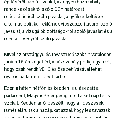
építéséről szóló javaslat, az egyes házszabályi
rendelkezésekről szóló OGY határozat
módosításáról szóló javaslat, a gyűlöletkeltésre
alkalmas politikai reklámok visszaszorításáról szóló
javaslat, a vizsgálóbizottságokról szóló javaslat és a
médiatörvényről szóló javaslat.
Mivel az országgyűlés tavaszi időszaka hivatalosan
június 15-én véget ért, a házszabály pedig úgy szól,
hogy csak rendkívüli ülés összehívásával lehet
nyáron parlamenti ülést tartani.
Ezen a héten hétfőn és kedden is ülésezett a
parlament, Magyar Péter pedig mind a két nap fel is
szólalt. Kedden arról beszélt, hogy a fideszesek
ismét elárulták a hazájukat azzal, hogy leszavazták
az uniós törvénycsomag gyors tárgyalását, hétfőn