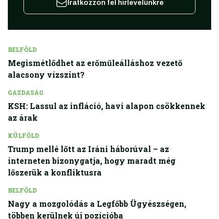
Iratkozzon fel hírlevelünkre
BELFÖLD
Megismétlődhet az erőműleálláshoz vezető
alacsony vízszint?
GAZDASÁG
KSH: Lassul az infláció, havi alapon csökkennek
az árak
KÜLFÖLD
Trump mellé lőtt az Iráni háborúval – az
interneten bizonygatja, hogy maradt még
lőszerük a konfliktusra
BELFÖLD
Nagy a mozgolódás a Legfőbb Ügyészségen,
többen kerülnek új pozícióba