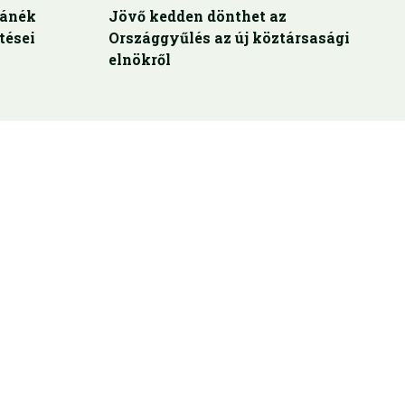
bánék
Jövő kedden dönthet az
tései
Országgyűlés az új köztársasági
elnökről