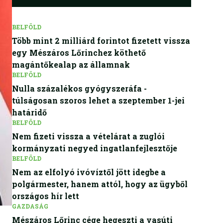
BELFÖLD
Több mint 2 milliárd forintot fizetett vissza
egy Mészáros Lőrinchez köthető
magántőkealap az államnak
BELFÖLD
Nulla százalékos gyógyszeráfa -
túlságosan szoros lehet a szeptember 1-jei
határidő
BELFÖLD
Nem fizeti vissza a vételárat a zuglói
kormányzati negyed ingatlanfejlesztője
BELFÖLD
Nem az elfolyó ivóvíztől jött idegbe a
polgármester, hanem attól, hogy az ügyből
országos hír lett
GAZDASÁG
Mészáros Lőrinc cége hegeszti a vasúti