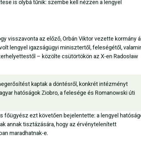
tese is olybá tűnik: szembe kell nézzen a lengyel
gy visszavonta az előző, Orbán Viktor vezette kormány ál
olt lengyel igazságügyi minisztertől, feleségétől, valami
erhelyettestől – közölte csütörtökön az X-en Radosław
i megerősítést kaptak a döntésről, konkrét intézményt
gyar hatóságok Ziobro, a felesége és Romanowski úti
s főügyész ezt követően bejelentette: a lengyel hatóság
ak annak tisztázására, hogy az érvénytelenített
gban maradhatnak-e.