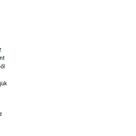
z
nt
ből
jük
z