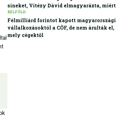
síneket, Vitézy Dávid elmagyarázta, miért
BELFÖLD
Félmilliárd forintot kapott magyarországi
vállalkozásoktól a CÖF, de nem árulták el,
mely cégektől
tal
nt
ok