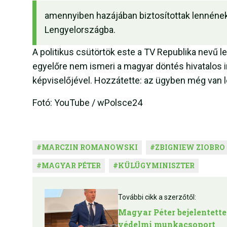
amennyiben hazájában biztosítottak lennének a
Lengyelországba.
A politikus csütörtök este a TV Republika nevű l
egyelőre nem ismeri a magyar döntés hivatalos i
képviselőjével. Hozzátette: az ügyben még van l
Fotó: YouTube / wPolsce24
#
MARCZIN ROMANOWSKI
#
ZBIGNIEW ZIOBRO
#
MAGYAR PÉTER
#
KÜLÜGYMINISZTER
További cikk a szerzőtől:
Magyar Péter bejelentette
védelmi munkacsoport