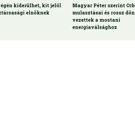
égén kiderülhet, kit jelöl
Magyar Péter szerint Or
ztársasági elnöknek
mulasztásai és rossz dön
vezettek a mostani
energiaválsághoz