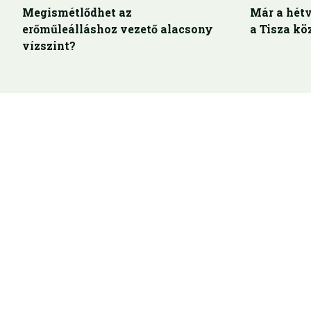
Megismétlődhet az
Már a hétv
erőműleálláshoz vezető alacsony
a Tisza kö
vízszint?