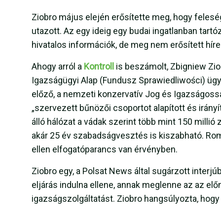
Ziobro május elején erősítette meg, hogy feles
utazott. Az egy ideig egy budai ingatlanban tar
hivatalos információk, de meg nem erősített híre
Ahogy arról a
Kontroll
is beszámolt, Zbigniew Zio
Igazságügyi Alap (Fundusz Sprawiedliwości) ügyé
előző, a nemzeti konzervatív Jog és Igazságoss
„szervezett bűnözői csoportot alapított és irányí
álló hálózat a vádak szerint több mint 150 millió z
akár 25 év szabadságvesztés is kiszabható. Rom
ellen elfogatóparancs van érvényben.
Ziobro egy, a Polsat News által sugárzott interjú
eljárás indulna ellene, annak meglenne az az elő
igazságszolgáltatást. Ziobro hangsúlyozta, hogy 