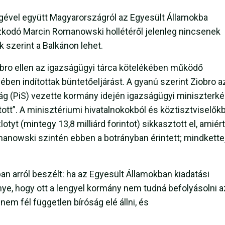
égével együtt Magyarországról az Egyesült Államokba
tózkodó Marcin Romanowski hollétéről jelenleg nincsenek
k szerint a Balkánon lehet.
bro ellen az igazságügyi tárca kötelékében működő
ben indítottak büntetőeljárást. A gyanú szerint Ziobro a
ág (PiS) vezette kormány idején igazságügyi miniszterké
tott”. A minisztériumi hivatalnokokból és köztisztviselők
lotyt (mintegy 13,8 milliárd forintot) sikkasztott el, amiért
anowski szintén ebben a botrányban érintett; mindkette
ban arról beszélt: ha az Egyesült Államokban kiadatási
nye, hogy ott a lengyel kormány nem tudná befolyásolni a
nem fél független bíróság elé állni, és