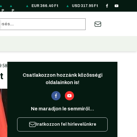
▲
▲
▲
▲
EUR
▲
366.40
▲
Ft
▲
▲
▲
USD
▲
317.95
▲
Ft
▲
▲
▲
▲
P
P
R
R
R
S
S
T
T
U
U
Z
A
B
P
LN
O
S
U
EK
G
H
RY
A
S
A
U
RL
85
N
D
B
33
D
B
6.
H
D
R
D
62
sés
2
.1
69
3.
3.
.4
24
9.
66
7.
31
19
22
.1
8
.7
12
87
8
8.
62
F
10
7.
.5
3.
9
F
0
F
F
F
09
F
t
F
95
2
74
F
t
F
t
t
t
F
t
t
F
F
F
t
t
t
t
t
t
9:58
t
Csatlakozzon hozzánk közösségi
oldalainkon is!
Ne maradjon le semmiről...
Iratkozzon fel hírlevelünkre