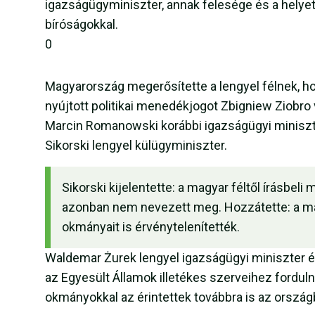
igazságügyminiszter, annak felesége és a helyet
bíróságokkal.
0
Magyarország megerősítette a lengyel félnek, ho
nyújtott politikai menedékjogot Zbigniew Ziobro v
Marcin Romanowski korábbi igazságügyi miniszt
Sikorski lengyel külügyminiszter.
Sikorski kijelentette: a magyar féltől írásbel
azonban nem nevezett meg. Hozzátette: a ma
okmányait is érvénytelenítették.
Waldemar Żurek lengyel igazságügyi miniszter é
az Egyesült Államok illetékes szerveihez forduln
okmányokkal az érintettek továbbra is az orszá