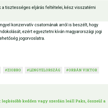
 tisztességes eljárás feltételei, kész visszatérni
engyel konzervatív csatornának arról is beszélt, hogy
ndokolását, ezért egyeztetni kíván magyarországi jogi
ehetőség jogorvoslatra.
#
ZIOBRO
#
LENGYELORSZÁG
#
ORBÁN VIKTOR
: legkésőbb kedden vagy szerdán leáll Paks, összeül a