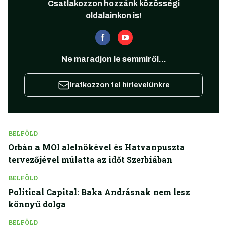
Csatlakozzon hozzánk közösségi
oldalainkon is!
Ne maradjon le semmiről...
Iratkozzon fel hírlevelünkre
BELFÖLD
Orbán a MOl alelnökével és Hatvanpuszta
tervezőjével múlatta az időt Szerbiában
BELFÖLD
Political Capital: Baka Andrásnak nem lesz
könnyű dolga
BELFÖLD