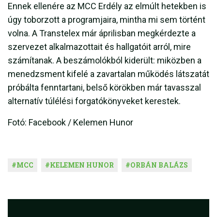
Ennek ellenére az MCC Erdély az elmúlt hetekben is
úgy toborzott a programjaira, mintha mi sem történt
volna. A Transtelex már áprilisban megkérdezte a
szervezet alkalmazottait és hallgatóit arról, mire
számítanak. A beszámolókból kiderült: miközben a
menedzsment kifelé a zavartalan működés látszatát
próbálta fenntartani, belső körökben már tavasszal
alternatív túlélési forgatókönyveket kerestek.
Fotó: Facebook / Kelemen Hunor
#
MCC
#
KELEMEN HUNOR
#
ORBÁN BALÁZS