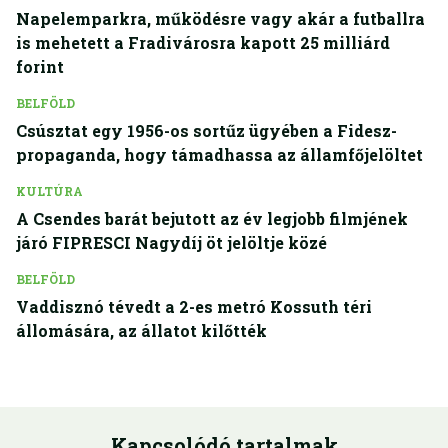
Napelemparkra, működésre vagy akár a futballra
is mehetett a Fradivárosra kapott 25 milliárd
forint
BELFÖLD
Csúsztat egy 1956-os sortűz ügyében a Fidesz-
propaganda, hogy támadhassa az államfőjelöltet
KULTÚRA
A Csendes barát bejutott az év legjobb filmjének
járó FIPRESCI Nagydíj öt jelöltje közé
BELFÖLD
Vaddisznó tévedt a 2-es metró Kossuth téri
állomására, az állatot kilőtték
Kapcsolódó tartalmak