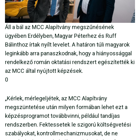
Áll a bál az MCC Alapítvány megszűnésének
ügyében Erdélyben, Magyar Péterhez és Ruff
Bálinthoz írtak nyílt levelet. A határon túli magyarok
leginkább arra panaszkodnak, hogy a hiányossággal
rendelkező román oktatási rendszert egészítették ki
az MCC által nyújtott képzések.
0
„Kérlek, mérlegeljétek, az MCC Alapítvány
megszüntetése után milyen formában lehet ezt a
képzésprogramot továbbvinni, például tandíjas
rendszerben. Fektessetek le szigorú költségvetési
szabályokat, kontrollmechanizmusokat, de ne