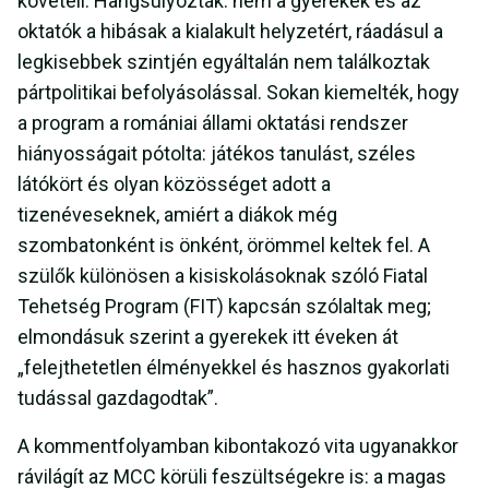
követeli. Hangsúlyozták: nem a gyerekek és az
oktatók a hibásak a kialakult helyzetért, ráadásul a
legkisebbek szintjén egyáltalán nem találkoztak
pártpolitikai befolyásolással. Sokan kiemelték, hogy
a program a romániai állami oktatási rendszer
hiányosságait pótolta: játékos tanulást, széles
látókört és olyan közösséget adott a
tizenéveseknek, amiért a diákok még
szombatonként is önként, örömmel keltek fel. A
szülők különösen a kisiskolásoknak szóló Fiatal
Tehetség Program (FIT) kapcsán szólaltak meg;
elmondásuk szerint a gyerekek itt éveken át
„felejthetetlen élményekkel és hasznos gyakorlati
tudással gazdagodtak”.
A kommentfolyamban kibontakozó vita ugyanakkor
rávilágít az MCC körüli feszültségekre is: a magas