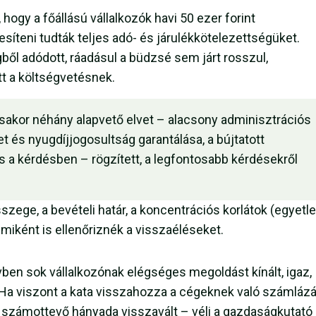
 hogy a főállású vállalkozók havi 50 ezer forint
esíteni tudták teljes adó- és járulékkötelezettségüket.
l adódott, ráadásul a büdzsé sem járt rosszul,
ott a költségvetésnek.
akor néhány alapvető elvet – alacsony adminisztrációs
t és nyugdíjjogosultság garantálása, a bújtatott
s a kérdésben – rögzített, a legfontosabb kérdésekről
zege, a bevételi határ, a koncentrációs korlátok (egyetl
miként is ellenőriznék a visszaéléseket.
vben sok vállalkozónak elégséges megoldást kínált, igaz,
Ha viszont a kata visszahozza a cégeknek való számláz
 számottevő hányada visszavált – véli a gazdaságkutató