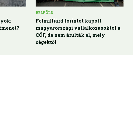
BELFÖLD
lyok:
Félmilliárd forintot kapott
átmenet?
magyarországi vállalkozásoktól a
CÖF, de nem árulták el, mely
cégektől