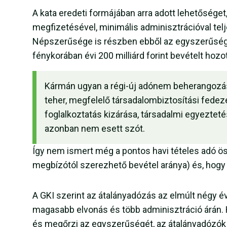
A kata eredeti formájában arra adott lehetőséget,
megfizetésével, minimális adminisztrációval telj
Népszerűsége is részben ebből az egyszerűségbő
fénykorában évi 200 milliárd forint bevételt hoz
Kármán ugyan a régi-új adónem beherangozás
teher, megfelelő társadalombiztosítási fedeze
foglalkoztatás kizárása, társadalmi egyezteté
azonban nem esett szót.
Így nem ismert még a pontos havi tételes adó öss
megbízótól szerezhető bevétel aránya) és, hogy 
A GKI szerint az átalányadózás az elmúlt négy é
magasabb elvonás és több adminisztráció árán. 
és megőrzi az egyszerűségét, az átalányadózók