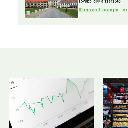
További cikk a szerzőtől:
Kimaxolt pompa - org