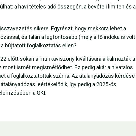
hat: a havi tételes adó összegén, a bevételi limiten és a
isszavezetés sikere. Egyrészt, hogy mekkora lehet a
ózással, és talán a legfontosabb (mely a fő indoka is volt
 bújtatott foglalkoztatás ellen?
022 előtt sokan a munkaviszony kiváltására alkalmazták a
ez most ismét megismétlődhet. Ez pedig akár a hivatalos
het a foglalkoztatottak száma. Az átalanyadózás kérdése
 átalányadózás leértékelődik, így pedig a 2025-ös
i elemzésében a GKI.