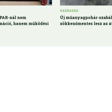
GAZDASÁG
SPAR-nál nem
Új műanyagpohár-szabá
náció, hanem működési
zökkenőmentes lesz az 