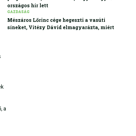
országos hír lett
GAZDASÁG
Mészáros Lőrinc cége hegeszti a vasúti
síneket, Vitézy Dávid elmagyarázta, miért
s
ek
, a