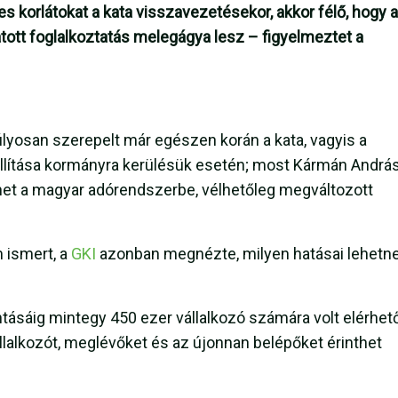
 korlátokat a kata visszavezetésekor, akkor félő, hogy a
tatott foglalkoztatás melegágya lesz – figyelmeztet a
yosan szerepelt már egészen korán a kata, vagyis a
aállítása kormányra kerülésük esetén; most Kármán Andrá
het a magyar adórendszerbe, vélhetőleg megváltozott
 ismert, a
GKI
azonban megnézte, milyen hatásai lehetn
sáig mintegy 450 ezer vállalkozó számára volt elérhető
llalkozót, meglévőket és az újonnan belépőket érinthet