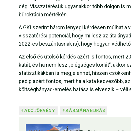
cég. Visszatérésük ugyanakkor több dolgon is múl
bürokrácia mértékén.
A GKI szerint három lényegi kérdésen múlhat a v
visszatérési potenciál, hogy mi lesz az átalányad
2022-es beszántásnak is), hogy hogyan védhető a
Az első és utolsó kérdés azért is fontos, mert 2
katát, és ha nem lesz „elégséges korlát”, akkor 
statisztikákban is megjelenhet, hiszen csökken
pedig azért fontos, mert ha a kata kedvezőbb, az
költséghányad-emelés hatása is elveszik – vél
#
ADÓTÖRVÉNY
#
KÁRMÁNANDRÁS