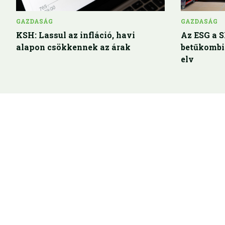
GAZDASÁG
GAZDASÁG
KSH: Lassul az infláció, havi
Az ESG a 
alapon csökkennek az árak
betűkombi
elv