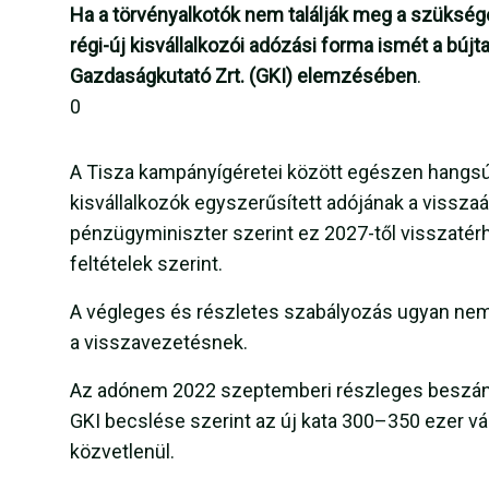
Ha a törvényalkotók nem találják meg a szükséges
régi-új kisvállalkozói adózási forma ismét a búj
Gazdaságkutató Zrt. (GKI) elemzésében
.
0
A Tisza kampányígéretei között egészen hangsúl
kisvállalkozók egyszerűsített adójának a vissz
pénzügyminiszter szerint ez 2027-től visszatér
feltételek szerint.
A végleges és részletes szabályozás ugyan nem
a visszavezetésnek.
Az adónem 2022 szeptemberi részleges beszántá
GKI becslése szerint az új kata 300–350 ezer vá
közvetlenül.