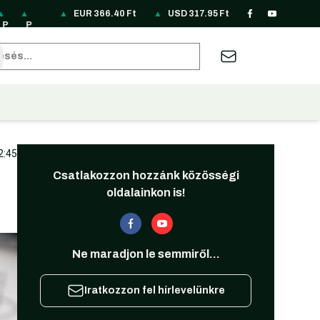
▲
▲
▲
▲
EUR
▲
366.40
▲
Ft
▲
▲
▲
USD
▲
317.95
▲
Ft
▲
▲
▲
▲
P
P
R
R
R
S
S
T
T
U
U
Z
A
B
P
LN
O
S
U
EK
G
H
RY
A
S
A
U
RL
85
N
D
B
33
D
B
6.
H
D
R
D
62
sés
2
.1
69
3.
3.
.4
24
9.
66
7.
31
19
22
.1
8
.7
12
87
8
8.
62
F
10
7.
.5
3.
9
F
0
F
F
F
09
F
t
F
95
2
74
F
t
F
t
t
t
F
t
t
F
F
F
t
t
t
t
t
t
2:45
Csatlakozzon hozzánk közösségi
oldalainkon is!
Ne maradjon le semmiről...
Iratkozzon fel hírlevelünkre