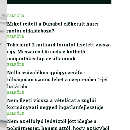
BELFÖLD
Miket rejtett a Dunából előkerült harci
motor oldaldoboza?
BELFÖLD
Több mint 2 milliárd forintot fizetett vissza
egy Mészáros Lőrinchez köthető
magántőkealap az államnak
BELFÖLD
Nulla százalékos gyógyszeráfa -
túlságosan szoros lehet a szeptember 1-jei
határidő
BELFÖLD
Nem fizeti vissza a vételárat a zuglói
kormányzati negyed ingatlanfejlesztője
BELFÖLD
Nem az elfolyó ivóvíztől jött idegbe a
polgármester, hanem attól, hogy az ügyből