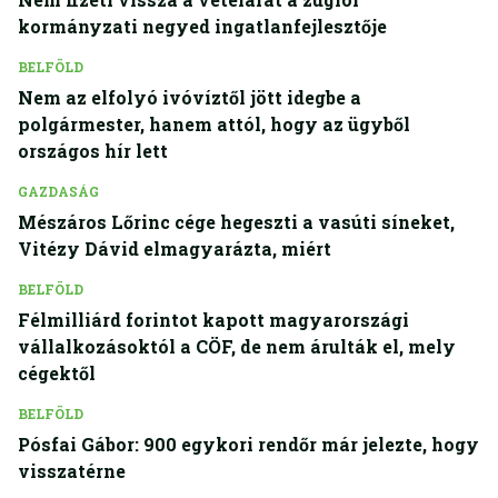
kormányzati negyed ingatlanfejlesztője
BELFÖLD
Nem az elfolyó ivóvíztől jött idegbe a
polgármester, hanem attól, hogy az ügyből
országos hír lett
GAZDASÁG
Mészáros Lőrinc cége hegeszti a vasúti síneket,
Vitézy Dávid elmagyarázta, miért
BELFÖLD
Félmilliárd forintot kapott magyarországi
vállalkozásoktól a CÖF, de nem árulták el, mely
cégektől
BELFÖLD
Pósfai Gábor: 900 egykori rendőr már jelezte, hogy
visszatérne