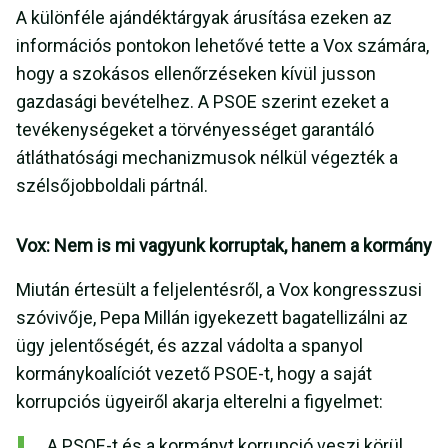
A különféle ajándéktárgyak árusítása ezeken az
információs pontokon lehetővé tette a Vox számára,
hogy a szokásos ellenőrzéseken kívül jusson
gazdasági bevételhez. A PSOE szerint ezeket a
tevékenységeket a törvényességet garantáló
átláthatósági mechanizmusok nélkül végezték a
szélsőjobboldali pártnál.
Vox: Nem is mi vagyunk korruptak, hanem a kormány
Miután értesült a feljelentésről, a Vox kongresszusi
szóvivője, Pepa Millán igyekezett bagatellizálni az
ügy jelentőségét, és azzal vádolta a spanyol
kormánykoalíciót vezető PSOE-t, hogy a saját
korrupciós ügyeiről akarja elterelni a figyelmet:
„A PSOE-t és a kormányt korrupció veszi körül.