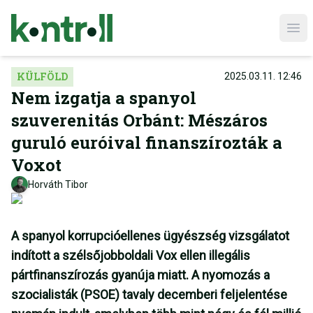
Ope
KÜLFÖLD
2025.03.11. 12:46
Nem izgatja a spanyol
szuverenitás Orbánt: Mészáros
guruló euróival finanszírozták a
Voxot
Horváth Tibor
A spanyol korrupcióellenes ügyészség vizsgálatot
indított a szélsőjobboldali Vox ellen illegális
pártfinanszírozás gyanúja miatt. A nyomozás a
szocialisták (PSOE) tavaly decemberi feljelentése