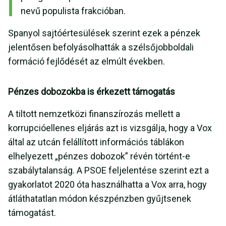
nevű populista frakcióban.
Spanyol sajtóértesülések szerint ezek a pénzek
jelentősen befolyásolhatták a szélsőjobboldali
formáció fejlődését az elmúlt években.
Pénzes dobozokba is érkezett támogatás
A tiltott nemzetközi finanszírozás mellett a
korrupcióellenes eljárás azt is vizsgálja, hogy a Vox
által az utcán felállított információs táblákon
elhelyezett „pénzes dobozok” révén történt-e
szabálytalanság. A PSOE feljelentése szerint ezt a
gyakorlatot 2020 óta használhatta a Vox arra, hogy
átláthatatlan módon készpénzben gyűjtsenek
támogatást.