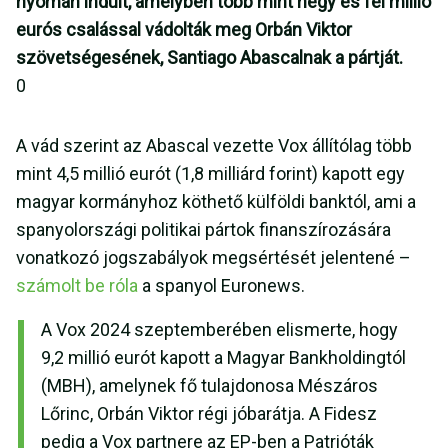
nyomán indult, amelyben több mint négy és fél millió
eurós csalással vádolták meg Orbán Viktor
szövetségesének, Santiago Abascalnak a pártját.
0
A vád szerint az Abascal vezette Vox állítólag több
mint 4,5 millió eurót (1,8 milliárd forint) kapott egy
magyar kormányhoz köthető külföldi banktól, ami a
spanyolországi politikai pártok finanszírozására
vonatkozó jogszabályok megsértését jelentené –
számolt be róla
a spanyol Euronews.
A Vox 2024 szeptemberében elismerte, hogy
9,2 millió eurót kapott a Magyar Bankholdingtól
(MBH), amelynek fő tulajdonosa Mészáros
Lőrinc, Orbán Viktor régi jóbarátja. A Fidesz
pedig a Vox partnere az EP-ben a Patrióták