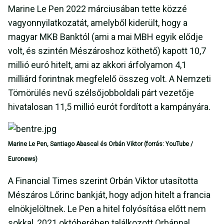
Marine Le Pen 2022 márciusában tette közzé
vagyonnyilatkozatát, amelyből kiderült, hogy a
magyar MKB Banktól (ami a mai MBH egyik elődje
volt, és szintén Mészároshoz köthető) kapott 10,7
millió euró hitelt, ami az akkori árfolyamon 4,1
milliárd forintnak megfelelő összeg volt. A Nemzeti
Tömörülés nevű szélsőjobboldali párt vezetője
hivatalosan 11,5 millió eurót fordított a kampányára.
Marine Le Pen, Santiago Abascal és Orbán Viktor (forrás: YouTube /
Euronews)
A Financial Times szerint Orbán Viktor utasította
Mészáros Lőrinc bankját, hogy adjon hitelt a francia
elnökjelöltnek. Le Pen a hitel folyósítása előtt nem
sokkal, 2021 októberében találkozott Orbánnal