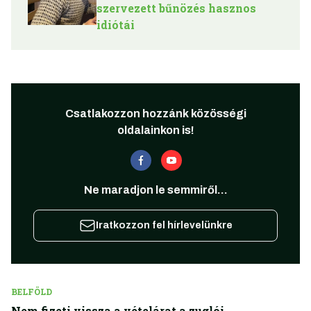
szervezett bűnözés hasznos
idiótái
Csatlakozzon hozzánk közösségi
oldalainkon is!
Ne maradjon le semmiről...
Iratkozzon fel hírlevelünkre
BELFÖLD
Nem fizeti vissza a vételárat a zuglói