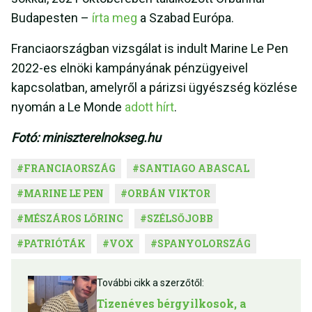
Budapesten –
írta meg
a Szabad Európa.
Franciaországban vizsgálat is indult Marine Le Pen
2022-es elnöki kampányának pénzügyeivel
kapcsolatban, amelyről a párizsi ügyészség közlése
nyomán a Le Monde
adott hírt
.
Fotó: miniszterelnokseg.hu
#
FRANCIAORSZÁG
#
SANTIAGO ABASCAL
#
MARINE LE PEN
#
ORBÁN VIKTOR
#
MÉSZÁROS LŐRINC
#
SZÉLSŐJOBB
#
PATRIÓTÁK
#
VOX
#
SPANYOLORSZÁG
További cikk a szerzőtől:
Tizenéves bérgyilkosok, a