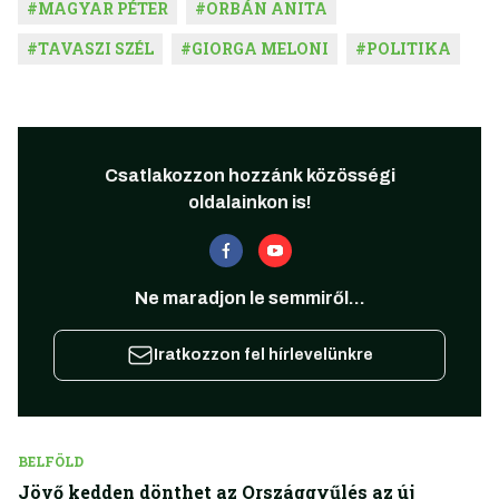
#
MAGYAR PÉTER
#
ORBÁN ANITA
#
TAVASZI SZÉL
#
GIORGA MELONI
#
POLITIKA
Csatlakozzon hozzánk közösségi
oldalainkon is!
Ne maradjon le semmiről...
Iratkozzon fel hírlevelünkre
BELFÖLD
Jövő kedden dönthet az Országgyűlés az új