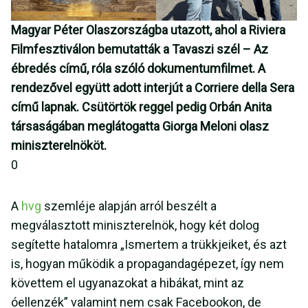
Magyar Péter Olaszországba utazott, ahol a Riviera
Filmfesztiválon bemutatták a Tavaszi szél – Az
ébredés című, róla szóló dokumentumfilmet. A
rendezővel együtt adott interjút a Corriere della Sera
című lapnak. Csütörtök reggel pedig Orbán Anita
társaságában meglátogatta Giorga Meloni olasz
miniszterelnököt.
0
A
hvg
szemléje alapján arról beszélt a
megválasztott miniszterelnök, hogy két dolog
segítette hatalomra „Ismertem a trükkjeiket, és azt
is, hogyan működik a propagandagépezet, így nem
követtem el ugyanazokat a hibákat, mint az
óellenzék” valamint nem csak Facebookon, de