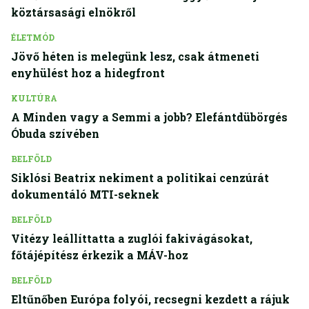
köztársasági elnökről
ÉLETMÓD
Jövő héten is melegünk lesz, csak átmeneti
enyhülést hoz a hidegfront
KULTÚRA
A Minden vagy a Semmi a jobb? Elefántdübörgés
Óbuda szívében
BELFÖLD
Siklósi Beatrix nekiment a politikai cenzúrát
dokumentáló MTI-seknek
BELFÖLD
Vitézy leállíttatta a zuglói fakivágásokat,
főtájépítész érkezik a MÁV-hoz
BELFÖLD
Eltűnőben Európa folyói, recsegni kezdett a rájuk