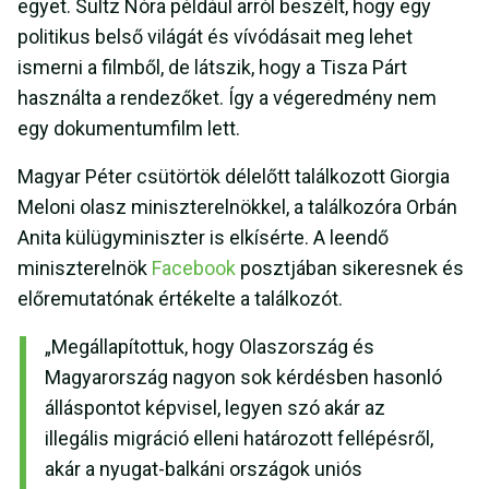
egyet. Sultz Nóra például arról beszélt, hogy egy
politikus belső világát és vívódásait meg lehet
ismerni a filmből, de látszik, hogy a Tisza Párt
használta a rendezőket. Így a végeredmény nem
egy dokumentumfilm lett.
Magyar Péter csütörtök délelőtt találkozott Giorgia
Meloni olasz miniszterelnökkel, a találkozóra Orbán
Anita külügyminiszter is elkísérte. A leendő
miniszterelnök
Facebook
posztjában sikeresnek és
előremutatónak értékelte a találkozót.
„Megállapítottuk, hogy Olaszország és
Magyarország nagyon sok kérdésben hasonló
álláspontot képvisel, legyen szó akár az
illegális migráció elleni határozott fellépésről,
akár a nyugat-balkáni országok uniós