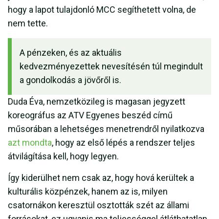
hogy a lapot tulajdonló MCC segíthetett volna, de
nem tette.
A pénzeken, és az aktuális
kedvezményezettek nevesítésén túl megindult
a gondolkodás a jövőről is.
Duda Éva, nemzetközileg is magasan jegyzett
koreográfus az ATV Egyenes beszéd című
műsorában a lehetséges menetrendről nyilatkozva
azt mondta
, hogy az első lépés a rendszer teljes
átvilágítása kell, hogy legyen.
Így kiderülhet nem csak az, hogy hová kerültek a
kulturális közpénzek, hanem az is, milyen
csatornákon keresztül osztották szét az állami
forrásokat, ez ugyanis ma teljességgel átláthatatlan.