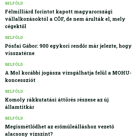
BELFÖLD
Félmilliárd forintot kapott magyarországi
vállalkozásoktól a CÖF, de nem árulták el, mely
cégektől
BELFÖLD
Pósfai Gábor: 900 egykori rendőr már jelezte, hogy
visszatérne
BELFÖLD
A Mol korábbi jogásza vizsgálhatja felül a MOHU-
koncessziót
BELFÖLD
Komoly rákkutatási áttörés részese az új
államtitkár
BELFÖLD
Megismétlődhet az erőműleálláshoz vezető
alacsony vízszint?