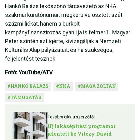
Hankó Balázs leköszönő tárcavezető az NKA
szakmai kuratóriumait megkerülve osztott szét
százmilliókat, hanem a burkolt
kampányfinanszírozás gyanúja is felmerül. Magyar
Péter szintén azt ígérte, kivizsgálják a Nemzeti
Kulturális Alap pályázatait, és ha szükséges,
feljelentést tesznek.
Fotó: YouTube/ATV
#
HANKÓ BALÁZS
#
NKA
#
MÁGA ZOLTÁN
#
TÁMOGATÁS
További cikk a szerzőtől:
Új lakásépítési programot
jelentett be Vitézy Dávid