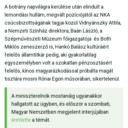
A botrány napvilágra kerülése után elindult a
lemondási hullám, megvált pozíciójától az NKA
csúcsbizottságának tagjai közül Vidnyánszky Attila,
a Nemzeti Színház direktora, Baán László, a
Szépművészeti Múzeum főigazgatója és Both
Miklós zeneszerző is, Hankó Balász kultúráért
felelős államtitkár pedig, aki gyakorlatilag
egyszemélyben volt a szokatlan pénzosztásért
felelős, kínos magyarázkodással próbálta magát
tisztára mosni Rónai Egon műsorában, sikertelenül.
A miniszterelnök mostanáig ugyanakkor
hallgatott az ügyben, és először a szombati,
Magyar Nemzetben megjelent interjújában
érintette
a témát.