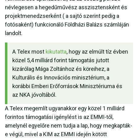
névlegesen a hegedűművész asszisztensként és
projektmenedzserként ( a sajtó szerint pedig a
fotósaként) funkcionáló Földházi Balázs számláján
landolt.
A Telex most
kikutatta
, hogy az elmúlt tíz évben
közel 5,4 milliárd forint támogatás jutott
kizárólag Mága Zoltánhoz és köreihez, a
Kulturális és Innovációs minisztérium, a
korábbi Emberi Erőforrások Minisztériuma és
az NKA jóvoltából.
A Telex megemlít ugyanakkor egy közel 1 milliárd
forintos támogatási igénylést is az EMMI-től,
amelynél egyelőre nem tudja a lap, hogy megkapták-
e végül, mivel a KIM az EMMI idején kötött