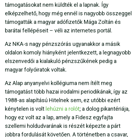
támogatásokat nem küldték el a lapnak. Így
elképzelhető, hogy még ennél is nagyobb összeggel
támogatták a magyar adófizetők Mága Zoltán és
barátai fellépéseit – véli az internetes portál.
Az NKA-s nagy pénzszórás ugyanakkor a másik
oldalon komoly hiányként jelentkezett, a legnagyobb
elszenvedői a kialakuló pénzszűkének pedig a
magyar folyóiratok voltak.
Az Alap anyanyelvi kollégiuma nem ítélt meg
támogatást több hazai irodalmi periodikának, így az
1988-as alapítású Hitelnek sem, ez utóbbi ezért
kénytelen is volt
lehúzni a rolót
; a dolog pikantériája,
hogy ez volt az a lap, amely a Fidesz egyfajta
szellemi holdudvarának is részét képezte a párt
jobbra fordulását követően. A történetben a csavar,