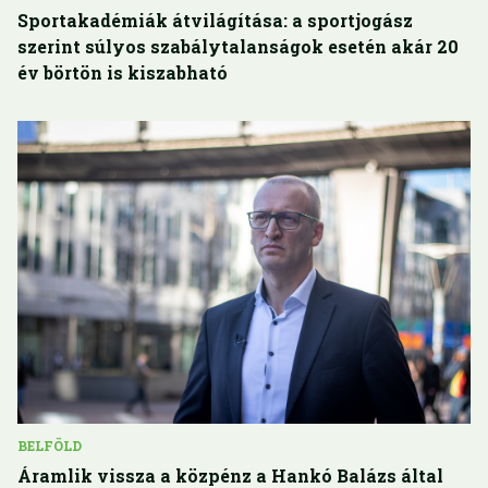
Sportakadémiák átvilágítása: a sportjogász
szerint súlyos szabálytalanságok esetén akár 20
év börtön is kiszabható
BELFÖLD
Áramlik vissza a közpénz a Hankó Balázs által