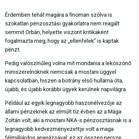
Érdemben tehát magára a finoman szólva is
szokatlan pénzosztási gyakorlatra nem reagált
semmit Orbán, helyette viszont kritikaként
fogalmazta meg, hogy az „ellenfelek” is kaptak
pénzt.
Pedig valószínűleg volna mit mondania a leköszönő
miniszerelnöknek nemcsak a mostani üggyel
kapcsolatban, hiszen a botrány első hulláma óta,
újabb, és újabb korábbi ügyek kerülnek napvilágra.
Például az egyik legnagyobb haszonélvezője az
állami pénzeknek az elmúlt tíz évben az a Mága
Zoltán volt, aki a mostani NKA-s pénzosztásnak is a
legnagyobb kedvezményezettje volt a maga
félmilliárdos apanázsával; ez az összeg persze