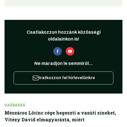
Csatlakozzon hozzánk közösségi
oldalainkon is!
Ne maradjon le semmiről...
Iratkozzon fel hírlevelünkre
GAZDASÁG
Mészáros Lőrinc cége hegeszti a vasúti síneket,
Vitézy Dávid elmagyarázta, miért