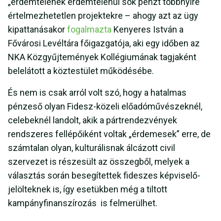
„érdemtelenek érdemtelenül sok pénzt többnyire
értelmezhetetlen projektekre – ahogy azt az ügy
kipattanásakor
fogalmazta
Kenyeres István a
Fővárosi Levéltára főigazgatója, aki egy időben az
NKA Közgyűjtemények Kollégiumának tagjaként
belelátott a köztestület működésébe.
És nem is csak arról volt szó, hogy a hatalmas
pénzeső olyan Fidesz-közeli előadóművészeknél,
celebeknél landolt, akik a pártrendezvények
rendszeres fellépőiként voltak „érdemesek” erre, de
számtalan olyan, kulturálisnak álcázott civil
szervezet is részesült az összegből, melyek a
választás során besegítettek fideszes képviselő-
jelölteknek is, így esetükben még a tiltott
kampányfinanszírozás is felmerülhet.