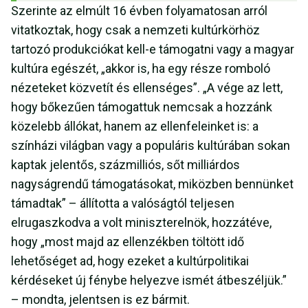
Szerinte az elmúlt 16 évben folyamatosan arról
vitatkoztak, hogy csak a nemzeti kultúrkörhöz
tartozó produkciókat kell-e támogatni vagy a magyar
kultúra egészét, „akkor is, ha egy része romboló
nézeteket közvetít és ellenséges”. „A vége az lett,
hogy bőkezűen támogattuk nemcsak a hozzánk
közelebb állókat, hanem az ellenfeleinket is: a
színházi világban vagy a populáris kultúrában sokan
kaptak jelentős, százmilliós, sőt milliárdos
nagyságrendű támogatásokat, miközben bennünket
támadtak” – állította a valóságtól teljesen
elrugaszkodva a volt miniszterelnök, hozzátéve,
hogy „most majd az ellenzékben töltött idő
lehetőséget ad, hogy ezeket a kultúrpolitikai
kérdéseket új fénybe helyezve ismét átbeszéljük.”
– mondta, jelentsen is ez bármit.