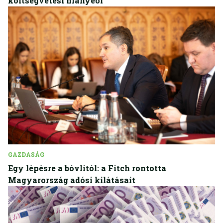
költségvetési hiányeól
GAZDASÁG
Egy lépésre a bóvlitól: a Fitch rontotta
Magyarország adósi kilátásait