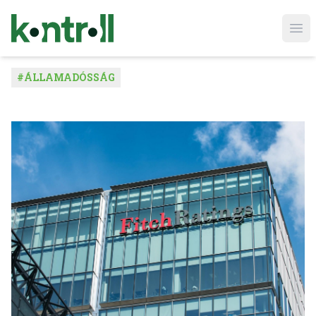
Ope
#
ÁLLAMADÓSSÁG