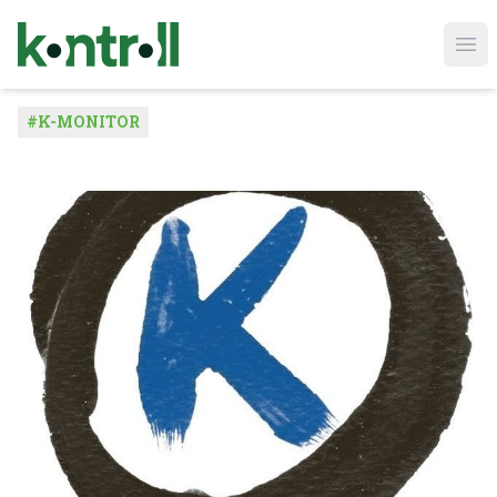
Ope
#
K-MONITOR