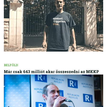
BELFÖLD
Már csak 643 milliót akar összeszedni az MKKP