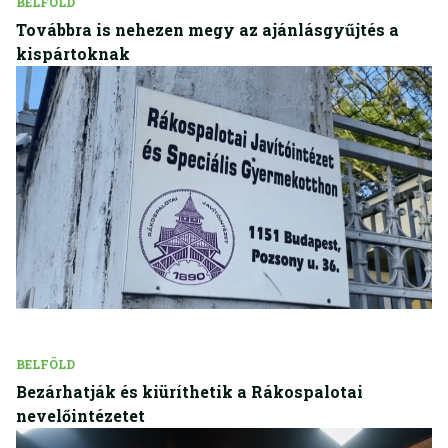
BELFÖLD
Továbbra is nehezen megy az ajánlásgyűjtés a
kispártoknak
BELFÖLD
Bezárhatják és kiüríthetik a Rákospalotai
nevelőintézetet