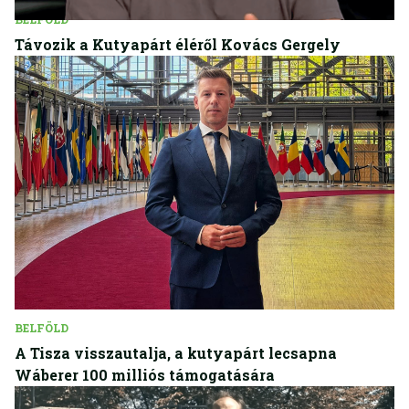
BELFÖLD
Távozik a Kutyapárt éléről Kovács Gergely
BELFÖLD
A Tisza visszautalja, a kutyapárt lecsapna
Wáberer 100 milliós támogatására