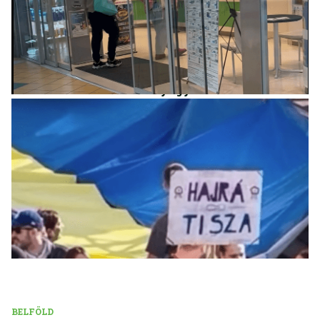
BELFÖLD
„Elvi okból” nem tartanak esemény utáni tablettát
a dunakeszi Szent Jobb Gyógyszertárban
BELFÖLD