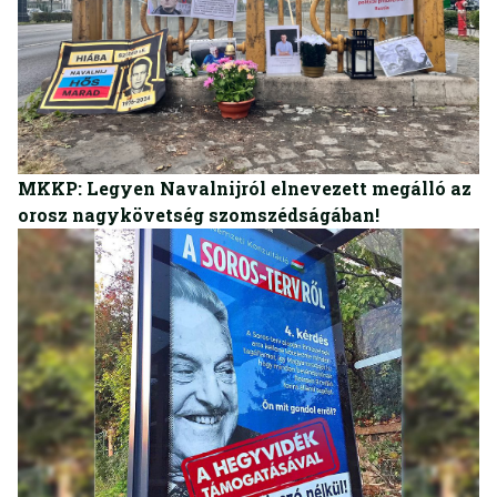
BELFÖLD
MKKP: Legyen Navalnijról elnevezett megálló az
orosz nagykövetség szomszédságában!