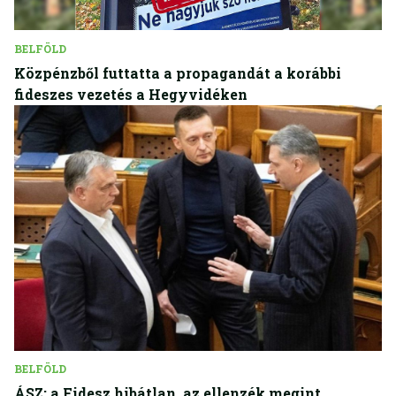
BELFÖLD
Közpénzből futtatta a propagandát a korábbi
fideszes vezetés a Hegyvidéken
BELFÖLD
ÁSZ: a Fidesz hibátlan, az ellenzék megint