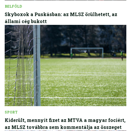
BELFÖLD
Skyboxok a Puskásban: az MLSZ örülhetett, az
állami cég bukott
SPORT
Kiderült, mennyit fizet az MTVA a magyar fociért,
az MLSZ továbbra sem kommentálja az összeget