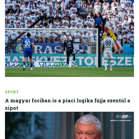
SPORT
A magyar fociban is a piaci logika fújja ezentúl a
sípot