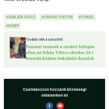
#
SEMJÉN ZSOLT
#
ORBÁN VIKTOR
#
FIDESZ
#
KDNP
További cikk a szerzőtől:
Panaszt tesznek a rendőri fellépés
ellen az Orbán Viktor október 23-i
beszéde közben bekiabáló fiatalok
Csatlakozzon hozzánk közösségi
oldalainkon is!