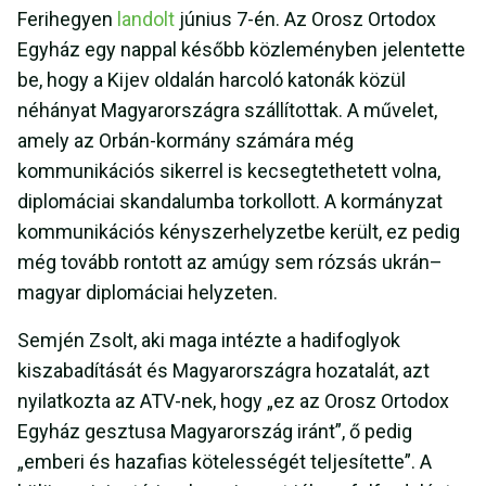
Ferihegyen
landolt
június 7-én. Az Orosz Ortodox
Egyház egy nappal később közleményben jelentette
be, hogy a Kijev oldalán harcoló katonák közül
néhányat Magyarországra szállítottak. A művelet,
amely az Orbán-kormány számára még
kommunikációs sikerrel is kecsegtethetett volna,
diplomáciai skandalumba torkollott. A kormányzat
kommunikációs kényszerhelyzetbe került, ez pedig
még tovább rontott az amúgy sem rózsás ukrán–
magyar diplomáciai helyzeten.
Semjén Zsolt, aki maga intézte a hadifoglyok
kiszabadítását és Magyarországra hozatalát, azt
nyilatkozta az ATV-nek, hogy „ez az Orosz Ortodox
Egyház gesztusa Magyarország iránt”, ő pedig
„emberi és hazafias kötelességét teljesítette”. A