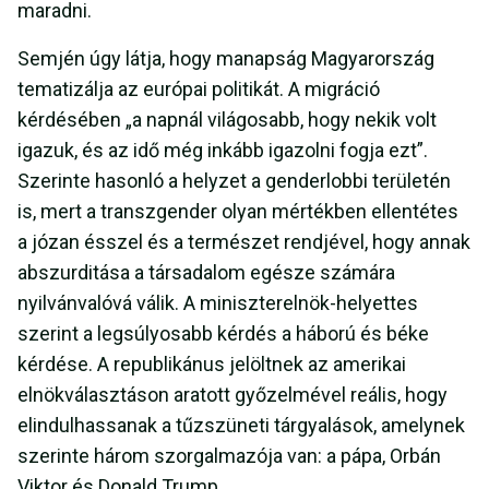
maradni.
Semjén úgy látja, hogy manapság Magyarország
tematizálja az európai politikát. A migráció
kérdésében „a napnál világosabb, hogy nekik volt
igazuk, és az idő még inkább igazolni fogja ezt”.
Szerinte hasonló a helyzet a genderlobbi területén
is, mert a transzgender olyan mértékben ellentétes
a józan ésszel és a természet rendjével, hogy annak
abszurditása a társadalom egésze számára
nyilvánvalóvá válik. A miniszterelnök-helyettes
szerint a legsúlyosabb kérdés a háború és béke
kérdése. A republikánus jelöltnek az amerikai
elnökválasztáson aratott győzelmével reális, hogy
elindulhassanak a tűzszüneti tárgyalások, amelynek
szerinte három szorgalmazója van: a pápa, Orbán
Viktor és Donald Trump.