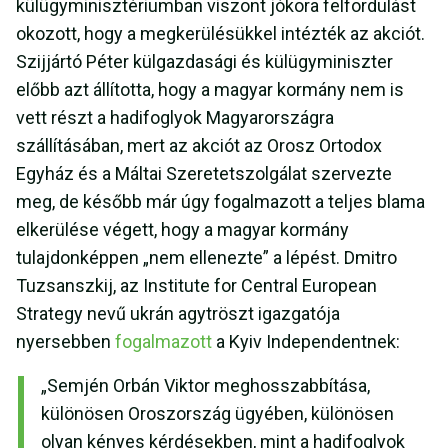
külügyminisztériumban viszont jókora felfordulást
okozott, hogy a megkerülésükkel intézték az akciót.
Szijjártó Péter külgazdasági és külügyminiszter
előbb azt állította, hogy a magyar kormány nem is
vett részt a hadifoglyok Magyarországra
szállításában, mert az akciót az Orosz Ortodox
Egyház és a Máltai Szeretetszolgálat szervezte
meg, de később már úgy fogalmazott a teljes blama
elkerülése végett, hogy a magyar kormány
tulajdonképpen „nem ellenezte” a lépést. Dmitro
Tuzsanszkij, az Institute for Central European
Strategy nevű ukrán agytröszt igazgatója
nyersebben
fogalmazott
a Kyiv Independentnek:
„Semjén Orbán Viktor meghosszabbítása,
különösen Oroszország ügyében, különösen
olyan kényes kérdésekben, mint a hadifoglyok