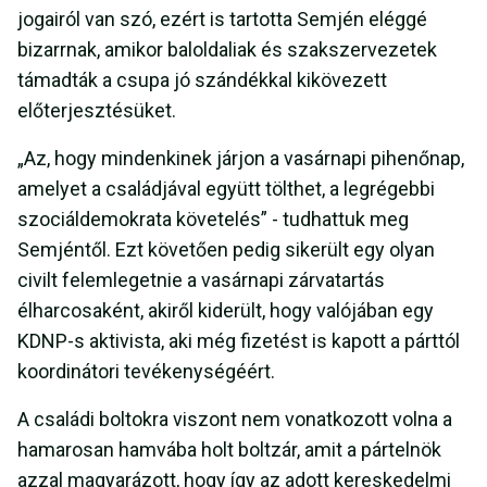
jogairól van szó, ezért is tartotta Semjén eléggé
bizarrnak, amikor baloldaliak és szakszervezetek
támadták a csupa jó szándékkal kikövezett
előterjesztésüket.
„Az, hogy mindenkinek járjon a vasárnapi pihenőnap,
amelyet a családjával együtt tölthet, a legrégebbi
szociáldemokrata követelés” - tudhattuk meg
Semjéntől. Ezt követően pedig sikerült egy olyan
civilt felemlegetnie a vasárnapi zárvatartás
élharcosaként, akiről kiderült, hogy valójában egy
KDNP-s aktivista, aki még fizetést is kapott a párttól
koordinátori tevékenységéért.
A családi boltokra viszont nem vonatkozott volna a
hamarosan hamvába holt boltzár, amit a pártelnök
azzal magyarázott, hogy így az adott kereskedelmi