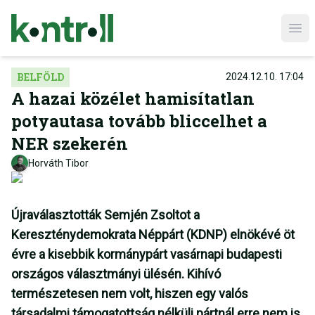
Ope
BELFÖLD
2024.12.10. 17:04
A hazai közélet hamisítatlan
potyautasa tovább bliccelhet a
NER szekerén
Horváth Tibor
Újraválasztották Semjén Zsoltot a
Kereszténydemokrata Néppárt (KDNP) elnökévé öt
évre a kisebbik kormánypárt vasárnapi budapesti
országos választmányi ülésén. Kihívó
természetesen nem volt, hiszen egy valós
társadalmi támogatottság nélküli pártnál erre nem is