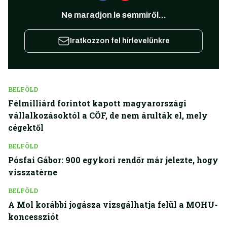
Ne maradjon le semmiről...
Iratkozzon fel hírlevelünkre
BELFÖLD
Félmilliárd forintot kapott magyarországi
vállalkozásoktól a CÖF, de nem árulták el, mely
cégektől
BELFÖLD
Pósfai Gábor: 900 egykori rendőr már jelezte, hogy
visszatérne
BELFÖLD
A Mol korábbi jogásza vizsgálhatja felül a MOHU-
koncessziót