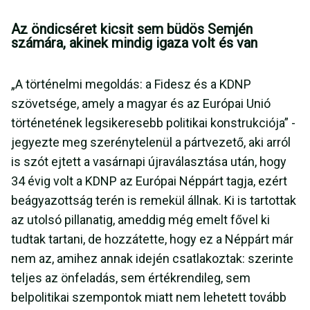
Az öndicséret kicsit sem büdös Semjén
számára, akinek mindig igaza volt és van
„A történelmi megoldás: a Fidesz és a KDNP
szövetsége, amely a magyar és az Európai Unió
történetének legsikeresebb politikai konstrukciója” -
jegyezte meg szerénytelenül a pártvezető, aki arról
is szót ejtett a vasárnapi újraválasztása után, hogy
34 évig volt a KDNP az Európai Néppárt tagja, ezért
beágyazottság terén is remekül állnak. Ki is tartottak
az utolsó pillanatig, ameddig még emelt fővel ki
tudtak tartani, de hozzátette, hogy ez a Néppárt már
nem az, amihez annak idején csatlakoztak: szerinte
teljes az önfeladás, sem értékrendileg, sem
belpolitikai szempontok miatt nem lehetett tovább