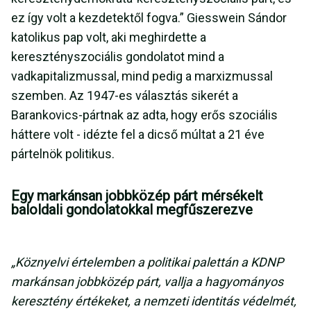
ez így volt a kezdetektől fogva.” Giesswein Sándor
katolikus pap volt, aki meghirdette a
keresztényszociális gondolatot mind a
vadkapitalizmussal, mind pedig a marxizmussal
szemben. Az 1947-es választás sikerét a
Barankovics-pártnak az adta, hogy erős szociális
háttere volt - idézte fel a dicső múltat a 21 éve
pártelnök politikus.
Egy markánsan jobbközép párt mérsékelt
baloldali gondolatokkal megfűszerezve
„Köznyelvi értelemben a politikai palettán a KDNP
markánsan jobbközép párt, vallja a hagyományos
keresztény értékeket, a nemzeti identitás védelmét,