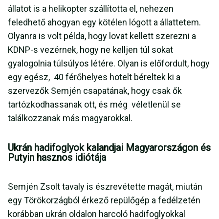
állatot is a helikopter szállította el, nehezen
feledhető ahogyan egy kötélen lógott a állattetem.
Olyanra is volt példa, hogy lovat kellett szerezni a
KDNP-s vezérnek, hogy ne kelljen túl sokat
gyalogolnia túlsúlyos létére. Olyan is előfordult, hogy
egy egész, 40 férőhelyes hotelt béreltek ki a
szervezők Semjén csapatának, hogy csak ők
tartózkodhassanak ott, és még véletlenül se
találkozzanak más magyarokkal.
Ukrán hadifoglyok kalandjai Magyarországon és
Putyin hasznos idiótája
Semjén Zsolt tavaly is észrevétette magát, miután
egy Törökorzágból érkező repülőgép a fedélzetén
korábban ukrán oldalon harcoló hadifoglyokkal