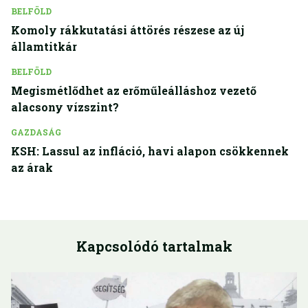
BELFÖLD
Komoly rákkutatási áttörés részese az új
államtitkár
BELFÖLD
Megismétlődhet az erőműleálláshoz vezető
alacsony vízszint?
GAZDASÁG
KSH: Lassul az infláció, havi alapon csökkennek
az árak
Kapcsolódó tartalmak