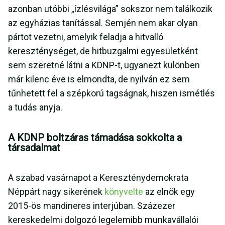
azonban utóbbi „ízlésvilága” sokszor nem találkozik
az egyházias tanítással. Semjén nem akar olyan
pártot vezetni, amelyik feladja a hitvalló
kereszténységet, de hitbuzgalmi egyesületként
sem szeretné látni a KDNP-t, ugyanezt különben
már kilenc éve is elmondta, de nyilván ez sem
tűnhetett fel a szépkorú tagságnak, hiszen ismétlés
a tudás anyja.
A KDNP boltzáras támadása sokkolta a
társadalmat
A szabad vasárnapot a Kereszténydemokrata
Néppárt nagy sikerének
könyvelte
az elnök egy
2015-ös mandineres interjúban. Százezer
kereskedelmi dolgozó legelemibb munkavállalói