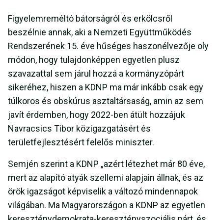
Figyelemreméltó bátorságról és erkölcsről
beszélnie annak, aki a Nemzeti Együttműködés
Rendszerének 15. éve hűséges haszonélvezője oly
módon, hogy tulajdonképpen egyetlen plusz
szavazattal sem járul hozzá a kormányzópárt
sikeréhez, hiszen a KDNP ma már inkább csak egy
túlkoros és obskúrus asztaltársaság, amin az sem
javít érdemben, hogy 2022-ben átült hozzájuk
Navracsics Tibor közigazgatásért és
területfejlesztésért felelős miniszter.
Semjén szerint a KDNP „azért létezhet már 80 éve,
mert az alapító atyák szellemi alapjain állnak, és az
örök igazságot képviselik a változó mindennapok
világában. Ma Magyarországon a KDNP az egyetlen
kereszténydemokrata-keresztényszociális párt, és