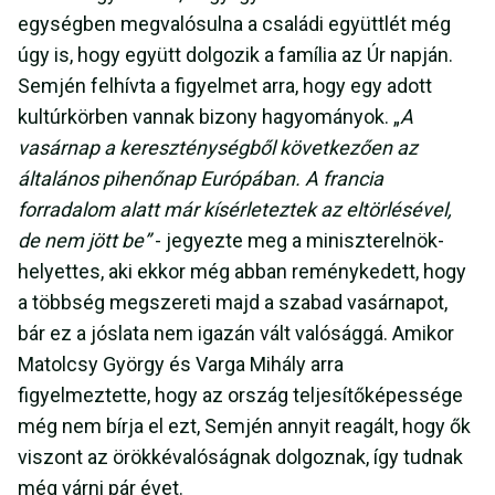
egységben megvalósulna a családi együttlét még
úgy is, hogy együtt dolgozik a família az Úr napján.
Semjén felhívta a figyelmet arra, hogy egy adott
kultúrkörben vannak bizony hagyományok. „
A
vasárnap a kereszténységből következően az
általános pihenőnap Európában. A francia
forradalom alatt már kísérleteztek az eltörlésével,
de nem jött be”
- jegyezte meg a miniszterelnök-
helyettes, aki ekkor még abban reménykedett, hogy
a többség megszereti majd a szabad vasárnapot,
bár ez a jóslata nem igazán vált valósággá. Amikor
Matolcsy György és Varga Mihály arra
figyelmeztette, hogy az ország teljesítőképessége
még nem bírja el ezt, Semjén annyit reagált, hogy ők
viszont az örökkévalóságnak dolgoznak, így tudnak
még várni pár évet.