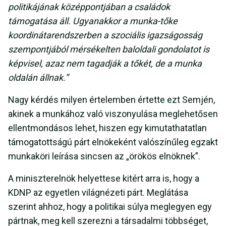
politikájának középpontjában a családok
támogatása áll. Ugyanakkor a munka-tőke
koordinátarendszerben a szociális igazságosság
szempontjából mérsékelten baloldali gondolatot is
képvisel, azaz nem tagadják a tőkét, de a munka
oldalán állnak.”
Nagy kérdés milyen értelemben értette ezt Semjén,
akinek a munkához való viszonyulása meglehetősen
ellentmondásos lehet, hiszen egy kimutathatatlan
támogatottságú párt elnökeként valószínűleg egzakt
munkaköri leírása sincsen az „örökös elnöknek”.
A miniszterelnök helyettese kitért arra is, hogy a
KDNP az egyetlen világnézeti párt. Meglátása
szerint ahhoz, hogy a politikai súlya meglegyen egy
pártnak, meg kell szerezni a társadalmi többséget,