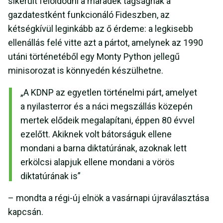
sikerült feloldódni a maradék tagságnak a
gazdatestként funkcionáló Fideszben, az
kétségkívül leginkább az ő érdeme: a legkisebb
ellenállás felé vitte azt a pártot, amelynek az 1990
utáni történetéből egy Monty Python jellegű
minisorozat is könnyedén készülhetne.
„A KDNP az egyetlen történelmi párt, amelyet
a nyilasterror és a náci megszállás közepén
mertek elődeik megalapítani, éppen 80 évvel
ezelőtt. Akiknek volt bátorságuk ellene
mondani a barna diktatúrának, azoknak lett
erkölcsi alapjuk ellene mondani a vörös
diktatúrának is”
– mondta a régi-új elnök a vasárnapi újraválasztása
kapcsán.