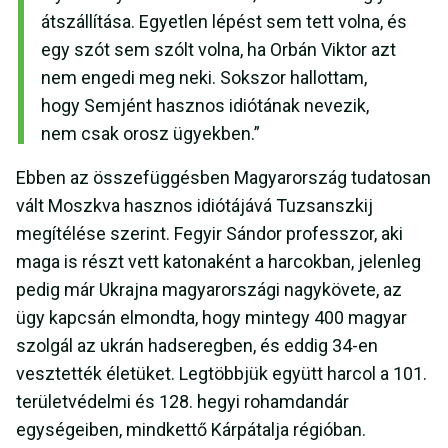
átszállítása. Egyetlen lépést sem tett volna, és
egy szót sem szólt volna, ha Orbán Viktor azt
nem engedi meg neki. Sokszor hallottam,
hogy Semjént hasznos idiótának nevezik,
nem csak orosz ügyekben.”
Ebben az összefüggésben Magyarország tudatosan
vált Moszkva hasznos idiótájává Tuzsanszkij
megítélése szerint. Fegyir Sándor professzor, aki
maga is részt vett katonaként a harcokban, jelenleg
pedig már Ukrajna magyarországi nagykövete, az
ügy kapcsán elmondta, hogy mintegy 400 magyar
szolgál az ukrán hadseregben, és eddig 34-en
vesztették életüket. Legtöbbjük együtt harcol a 101.
területvédelmi és 128. hegyi rohamdandár
egységeiben, mindkettő Kárpátalja régióban.