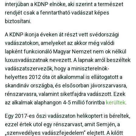
interjúban a KDNP elnöke, aki szerint a természet
rendjét csak a fenntartható vadászat képes
biztosítani.
A KDNP ikonja éveken át részt vett svédországi
vadászatokon, amelyeket az akkor még valódi
lapként funkcionáló Magyar Nemzet nem ok nélkül
luxusvadászatnak nevezett. A lapnak arról beszéltek
vadászatszervezők, hogy a miniszterelnök-
helyettes 2012 óta öt alkalommal is ellátogatott a
skandináv országba, és elsősorban jávorszarvasra,
rénszarvasra, valamint siketfajdra vadászott. Ezek
az alkalmak alaphangon 4-5 millió forintba
kerültek
.
Egy 2017-es őszi vadászaton helikoptert is béreltek,
ezzel értek utol egy rénszarvast, amit Semjén, a
„szenvedélyes vadászfejedelem” elejtett. A kilőtt