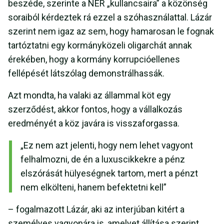
beszéde, szerinte a NER „kullancsaira” a közönség
soraiból kérdeztek rá ezzel a szóhasználattal. Lázár
szerint nem igaz az sem, hogy hamarosan le fognak
tartóztatni egy kormányközeli oligarchát annak
érekében, hogy a kormány korrupcióellenes
fellépését látszólag demonstrálhassák.
Azt mondta, ha valaki az állammal köt egy
szerződést, akkor fontos, hogy a vállalkozás
eredményét a köz javára is visszaforgassa.
„Ez nem azt jelenti, hogy nem lehet vagyont
felhalmozni, de én a luxuscikkekre a pénz
elszórását hülyeségnek tartom, mert a pénzt
nem elkölteni, hanem befektetni kell”
– fogalmazott Lázár, aki az interjúban kitért a
személyes vagyonára is, amelyet állítása szerint