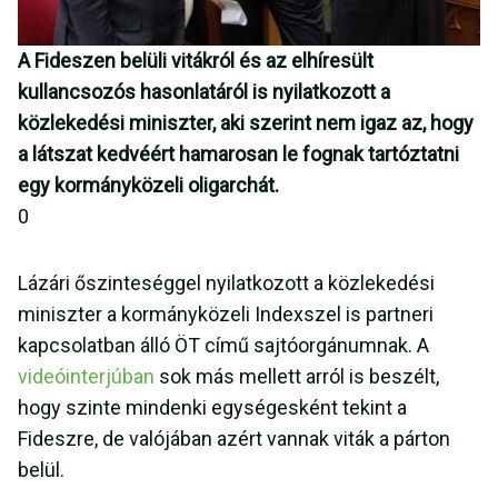
A Fideszen belüli vitákról és az elhíresült
kullancsozós hasonlatáról is nyilatkozott a
közlekedési miniszter, aki szerint nem igaz az, hogy
a látszat kedvéért hamarosan le fognak tartóztatni
egy kormányközeli oligarchát.
0
Lázári őszinteséggel nyilatkozott a közlekedési
miniszter a kormányközeli Indexszel is partneri
kapcsolatban álló ÖT című sajtóorgánumnak. A
videóinterjúban
sok más mellett arról is beszélt,
hogy szinte mindenki egységesként tekint a
Fideszre, de valójában azért vannak viták a párton
belül.