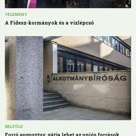
VÉLEMÉNY
A Fidesz-kormányok és a vízlépcső
BELFÖLD
Forró augusztus: gátja lehet az uniós források