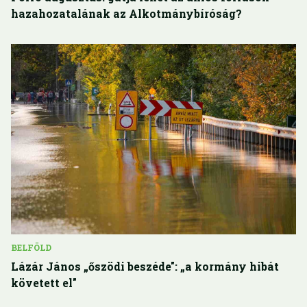
hazahozatalának az Alkotmánybíróság?
BELFÖLD
Lázár János „őszödi beszéde": „a kormány hibát
követett el"