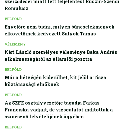
szerződései miatt tett feljelentést Ruszin-Szendi
Romulusz
BELFÖLD
Egyelőre nem tudni, milyen bűncselekmények
elkövetőinek kedvezett Sulyok Tamás
VÉLEMÉNY
Kéri László személyes véleménye Baka András
alkalmasságáról az államfői posztra
BELFÖLD
Már a hétvégén kiderülhet, kit jelöl a Tisza
köztársasági elnöknek
BELFÖLD
Az SZFE osztályvezetője tagadja Farkas
Franciska vádjait, de vizsgálatot indítottak a
színésznő felvételijének ügyében
BELFÖLD