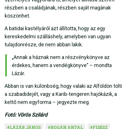
részben a családjának, részben saját magának
köszönhet.
A batidai kastélyáról azt állította, hogy az egy
kereskedelmi szálláshely, amelyben van ugyan
tulajdonrésze, de nem abban lakik.
„Annak a háznak nem a részvénykönyve az
érdekes, hanem a vendégkönyve” – mondta
Lázár.
Abban is van különbség, hogy valaki az Alföldön tölti
a szabadidejét, vagy a Karib-tengeren hajókázik, a
kettő nem egyforma – jegyezte meg.
Fotó: Vörös Szilárd
#
LÁZÁR JÁNOS
#
ROGÁN ANTAL
#
FIDESZ