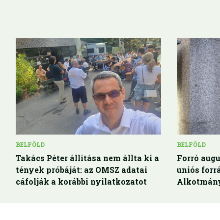
BELFÖLD
BELFÖLD
Takács Péter állítása nem állta ki a
Forró augu
tények próbáját: az OMSZ adatai
uniós for
cáfolják a korábbi nyilatkozatot
Alkotmány