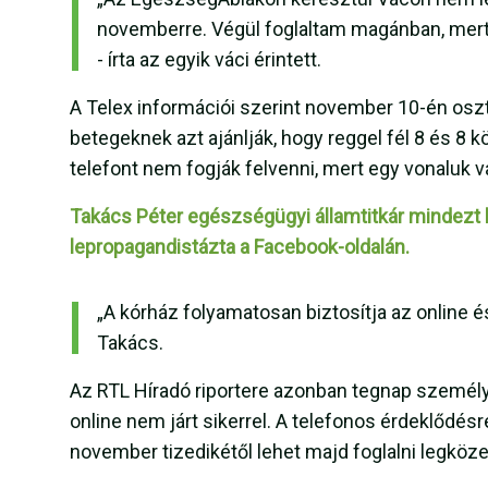
novemberre. Végül foglaltam magánban, mert
- írta az egyik váci érintett.
A Telex információi szerint november 10-én oszt
betegeknek azt ajánlják, hogy reggel fél 8 és 8 k
telefont nem fogják felvenni, mert egy vonaluk v
Takács Péter egészségügyi államtitkár mindezt 
lepropagandistázta a Facebook-oldalán.
„A kórház folyamatosan biztosítja az online és
Takács.
Az RTL Híradó riportere azonban tegnap szemé
online nem járt sikerrel. A telefonos érdeklődé
november tizedikétől lehet majd foglalni legkö