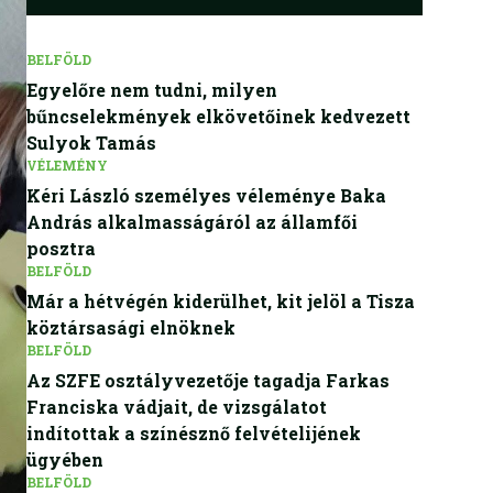
BELFÖLD
Egyelőre nem tudni, milyen
bűncselekmények elkövetőinek kedvezett
Sulyok Tamás
VÉLEMÉNY
Kéri László személyes véleménye Baka
András alkalmasságáról az államfői
posztra
BELFÖLD
Már a hétvégén kiderülhet, kit jelöl a Tisza
köztársasági elnöknek
BELFÖLD
Az SZFE osztályvezetője tagadja Farkas
Franciska vádjait, de vizsgálatot
indítottak a színésznő felvételijének
ügyében
BELFÖLD