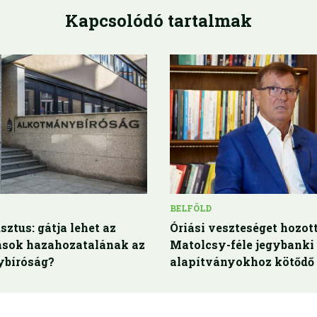
Kapcsolódó tartalmak
BELFÖLD
sztus: gátja lehet az
Óriási veszteséget hozott
rások hazahozatalának az
Matolcsy-féle jegybanki
bíróság?
alapítványokhoz kötődő 