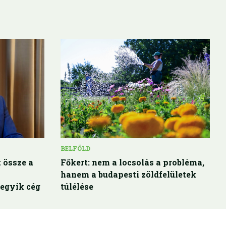
BELFÖLD
 össze a
Főkert: nem a locsolás a probléma,
hanem a budapesti zöldfelületek
egyik cég
túlélése