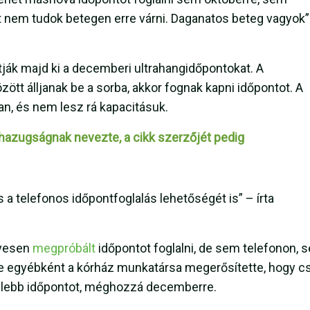
 nem tudok betegen erre várni. Daganatos beteg vagyok”
ják majd ki a decemberi ultrahangidőpontokat. A
özött álljanak be a sorba, akkor fognak kapni időpontot. A
an, és nem lesz rá kapacitásuk.
hazugságnak nevezte, a cikk szerzőjét pedig
 a telefonos időpontfoglalás lehetőségét is” – írta
lyesen
megpróbált
időpontot foglalni, de sem telefonon, 
sre egyébként a kórház munkatársa megerősítette, hogy c
zelebb időpontot, méghozzá decemberre.