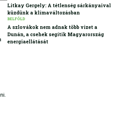
Litkay Gergely: A tétlenség sárkányaival
küzdünk a klímaváltozásban
BELFÖLD
A szlovákok nem adnak több vizet a
Dunán, a csehek segítik Magyarország
a
energiaellátását
ni.