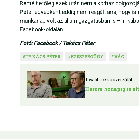
Remélhetőleg ezek után nem a kórház dolgozóján
Péter egyébként eddig nem reagált arra, hogy i
munkanap volt az államigazgatásban is –
inkább
Facebook-oldalán.
Fotó: Facebook / Takács Péter
#
TAKÁCS PÉTER
#
EGÉSZSÉGÜGY
#
VÁC
További cikk a szerzőtől:
Három hónapig is elt