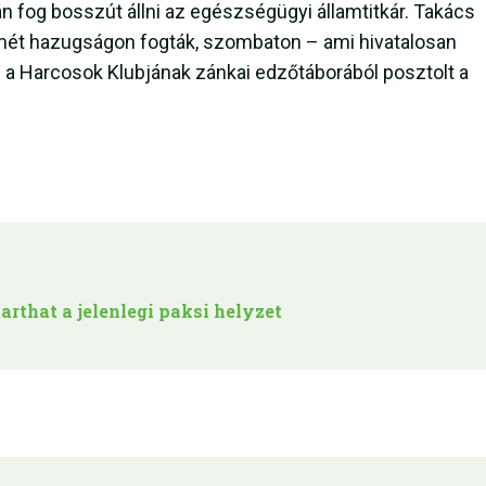
 fog bosszút állni az egészségügyi államtitkár. Takács
smét hazugságon fogták, szombaton – ami hivatalosan
 a Harcosok Klubjának zánkai edzőtáborából posztolt a
arthat a jelenlegi paksi helyzet