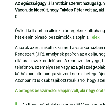
Az egészségügyi államtitkár szerint hazugság, h
Vácon, de kiderült, hogy Takács Péter volt az, ak
0
Órákat kell sorban állniuk a betegeknek ultraha
hét elején olvasói beszámolók alapján a
Telex
.
A sorok azért alakultak ki, mert a váci kórházban
Rendszert (JIR), amelynek papíron az a célja, h
ellátást a szakrendelésen. A rendszer lényege, h
telefonon, személyesen vagy az EgészségAblak 
kórházban ultrahangra viszont nem a betegelője
Azonban itt is csak tájékoztatnak arról, hogy sz
A betegek beszámolói alapján volt, aki négy órát v
„Az EgészségAblakon keresztül Vácon nem le