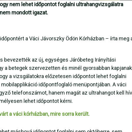
ogy nem lehet időpontot foglalni ultrahangvizsgálatra
i nem mondott igazat.
ngidőpontért a Váci Jávorszky Ödön Kórházban – írta meg 
 is bevezették az új, egységes Járóbeteg Irányítási
ogy a betegek szervezetten és minél gyorsabban kapjanak
ogy a vizsgálatokra előzetesen időpontot lehet foglalni
mobilapplikáció időpontfoglaló menüpontjában. A váci
gyző telefonszámot, hanem magát az ultrahangot kell hív
emélyesen lehet időpontot kérni.
árt a váci kórházban, mire sorra került.
het máshová időpontot foglalni sem októberre, sem