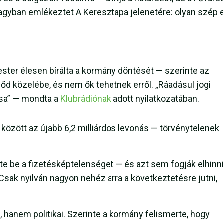
nagyban emlékeztet A Keresztapa jelenetére: olyan szép 
ster élesen bírálta a kormány döntését — szerinte az
őd közelébe, és nem ők tehetnek erről. „Ráadásul jogi
sa” — mondta a
Klubrádiónak
adott nyilatkozatában.
között az újabb 6,2 milliárdos levonás — törvénytelenek
te be a fizetésképtelenséget — és azt sem fogják elhinni
 „Csak nyilván nagyon nehéz arra a következtetésre jutni,
, hanem politikai. Szerinte a kormány felismerte, hogy