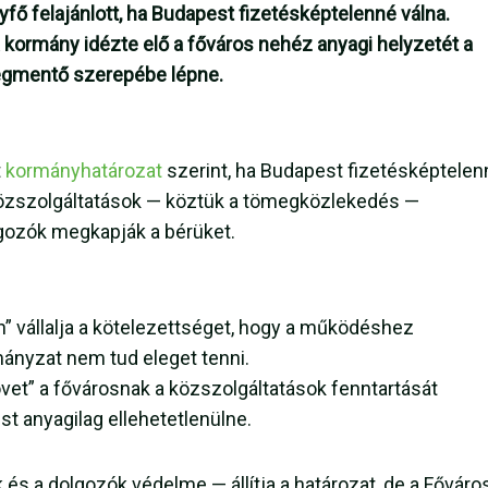
yfő felajánlott, ha Budapest fizetésképtelenné válna.
 kormány idézte elő a főváros nehéz anyagi helyzetét a
megmentő szerepébe lépne.
t
kormányhatározat
szerint, ha Budapest fizetésképtelen
si közszolgáltatások — köztük a tömegközlekedés —
lgozók megkapják a bérüket.
 vállalja a kötelezettséget, hogy a működéshez
ányzat nem tud eleget tenni.
övet” a fővárosnak a közszolgáltatások fenntartását
st anyagilag ellehetetlenülne.
 és a dolgozók védelme — állítja a határozat, de a Főváro