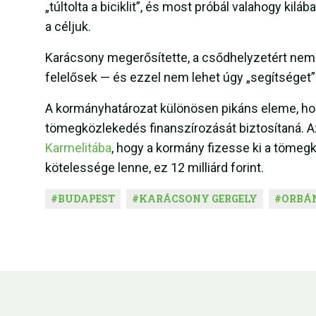
„túltolta a biciklit”, és most próbál valahogy kil
a céljuk.
Karácsony megerősítette, a csődhelyzetért nem 
felelősek — és ezzel nem lehet úgy „segítséget” 
A kormányhatározat különösen pikáns eleme, hogy
tömegközlekedés finanszírozását biztosítaná.
Karmelitába
, hogy a kormány fizesse ki a tömeg
kötelessége lenne, ez 12 milliárd forint.
#
BUDAPEST
#
KARÁCSONY GERGELY
#
ORBÁ