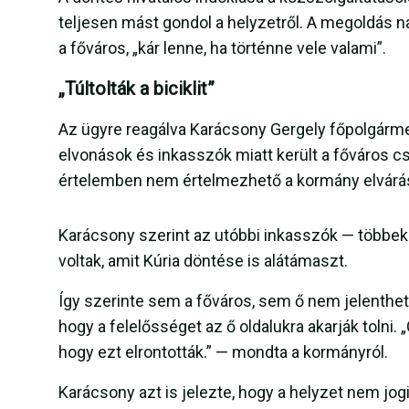
teljesen mást gondol a helyzetről. A megoldás 
a főváros, „kár lenne, ha történne vele valami”.
„Túltolták a biciklit”
Az ügyre reagálva Karácsony Gergely főpolgárme
elvonások és inkasszók miatt került a főváros cs
értelemben nem értelmezhető a kormány elvárá
Karácsony szerint az utóbbi inkasszók — többek 
voltak, amit Kúria döntése is alátámaszt.
Így szerinte sem a főváros, sem ő nem jelenthet
hogy a felelősséget az ő oldalukra akarják tolni.
hogy ezt elrontották.” — mondta a kormányról.
Karácsony azt is jelezte, hogy a helyzet nem jogi