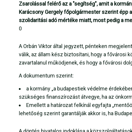
Zsarolással felérő az a "segítség", amit a kormán
Karácsony Gergely főpolgármester szerint épp a
szolidaritási adó mértéke miatt, most pedig a 
0
A Orbán Viktor által jegyzett, pénteken megjelen
válik, az állam kész biztosítani, hogy a főváro
zavartalanul működjenek, és hogy a fővárosi do
A dokumentum szerint:
a kormány „a budapestiek védelme érdekében”
szükséges finanszírozást átvegye, ha az önkorm
Emellett a határozat felkínál egyfajta „mentő
lehetőség szerint garantálják akkor is, ha Budape
A döntés hivatalos indoklása a közszolgáltatások