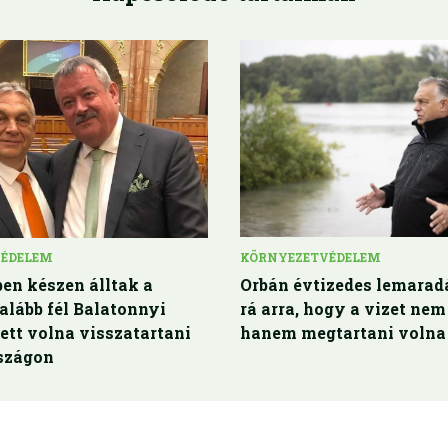
VÉDELEM
KÖRNYEZETVÉDELEM
en készen álltak a
Orbán évtizedes lemaradá
galább fél Balatonnyi
rá arra, hogy a vizet nem
tett volna visszatartani
hanem megtartani volna
szágon