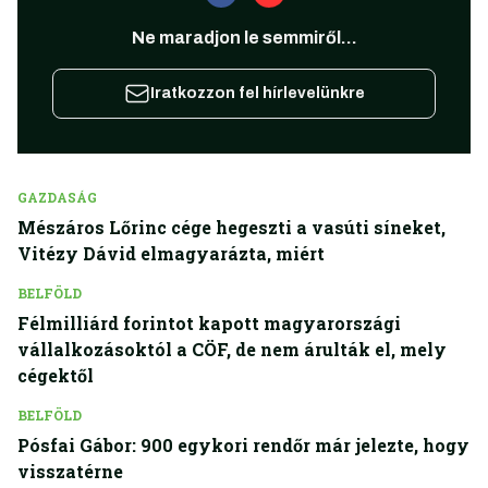
Ne maradjon le semmiről...
Iratkozzon fel hírlevelünkre
GAZDASÁG
Mészáros Lőrinc cége hegeszti a vasúti síneket,
Vitézy Dávid elmagyarázta, miért
BELFÖLD
Félmilliárd forintot kapott magyarországi
vállalkozásoktól a CÖF, de nem árulták el, mely
cégektől
BELFÖLD
Pósfai Gábor: 900 egykori rendőr már jelezte, hogy
visszatérne