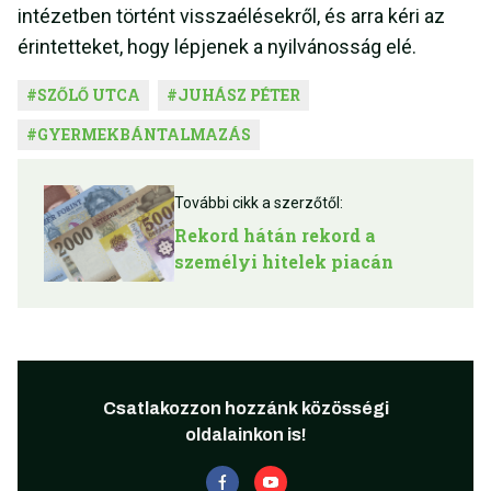
intézetben történt visszaélésekről, és arra kéri az
érintetteket, hogy lépjenek a nyilvánosság elé.
#
SZŐLŐ UTCA
#
JUHÁSZ PÉTER
#
GYERMEKBÁNTALMAZÁS
További cikk a szerzőtől:
Rekord hátán rekord a
személyi hitelek piacán
Csatlakozzon hozzánk közösségi
oldalainkon is!