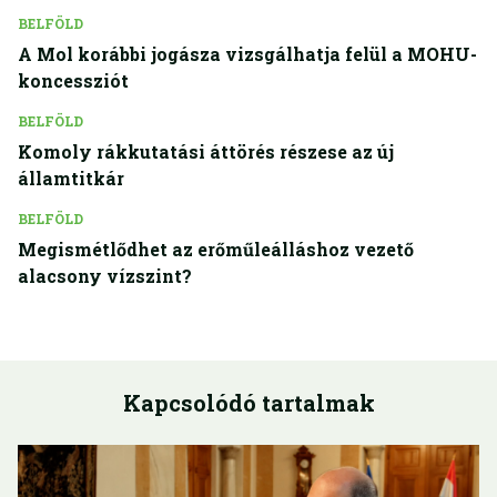
BELFÖLD
A Mol korábbi jogásza vizsgálhatja felül a MOHU-
koncessziót
BELFÖLD
Komoly rákkutatási áttörés részese az új
államtitkár
BELFÖLD
Megismétlődhet az erőműleálláshoz vezető
alacsony vízszint?
Kapcsolódó tartalmak