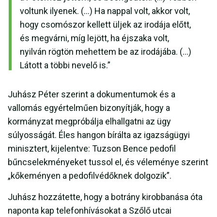
voltunk ilyenek. (…) Ha nappal volt, akkor volt,
hogy csomószor kellett üljek az irodája előtt,
és megvárni, míg lejött, ha éjszaka volt,
nyilván rögtön mehettem be az irodájába. (…)
Látott a többi nevelő is.”
Juhász Péter szerint a dokumentumok és a
vallomás egyértelműen bizonyítják, hogy a
kormányzat megpróbálja elhallgatni az ügy
súlyosságát. Éles hangon bírálta az igazságügyi
minisztert, kijelentve: Tuzson Bence pedofil
bűncselekményeket tussol el, és véleménye szerint
„kőkeményen a pedofilvédőknek dolgozik”.
Juhász hozzátette, hogy a botrány kirobbanása óta
naponta kap telefonhívásokat a Szőlő utcai