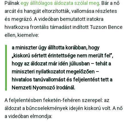
Pálnak
egy állítólagos áldozata szólal meg
. Bár a nő
arcát és hangját eltorzították, vallomása részletes
és megrázó. A videóban bemutatott iratokra
hivatkozva frontális támadást indított Tuzson Bence
ellen, kiemelve:
a miniszter úgy állította korábban, hogy
„kiskorú sértett érintettsége nem merült fel”,
hogy az áldozat már idén júliusban – tehát a
miniszteri nyilatkozatot megelőzően –
hivatalos tanúvallomást és feljelentést tett a
Nemzeti Nyomozó Irodánál.
A feljelentésben feketén-fehéren szerepel: az
áldozat a bűncselekmények idején kiskorú volt. A nő
a videóban elmondja: