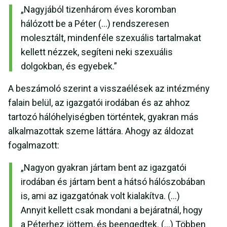
„Nagyjából tizenhárom éves koromban
hálózott be a Péter (…) rendszeresen
molesztált, mindenféle szexuális tartalmakat
kellett nézzek, segíteni neki szexuális
dolgokban, és egyebek.”
A beszámoló szerint a visszaélések az intézmény
falain belül, az igazgatói irodában és az ahhoz
tartozó hálóhelyiségben történtek, gyakran más
alkalmazottak szeme láttára. Ahogy az áldozat
fogalmazott:
„Nagyon gyakran jártam bent az igazgatói
irodában és jártam bent a hátsó hálószobában
is, ami az igazgatónak volt kialakítva. (…)
Annyit kellett csak mondani a bejáratnál, hogy
a Péterhez jöttem, és beengedtek. (…) Többen