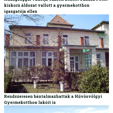
kiskorú áldozat vallott a gyermekotthon
igazgatója ellen
BELFÖLD
Rendszeresen bántalmazhatták a Hűvösvölgyi
Gyermekotthon lakóit is