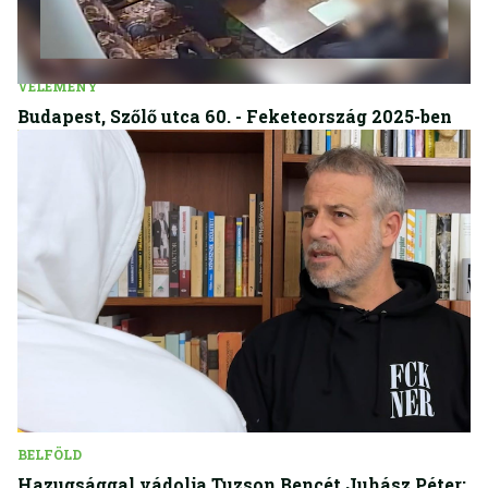
VÉLEMÉNY
Budapest, Szőlő utca 60. - Feketeország 2025-ben
BELFÖLD
Hazugsággal vádolja Tuzson Bencét Juhász Péter: