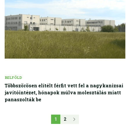
BELFÖLD
Többszörösen elítélt férfit vett fel a nagykanizsai
javítóintézet, hónapok múlva molesztálás miatt
panaszolták be
1
2