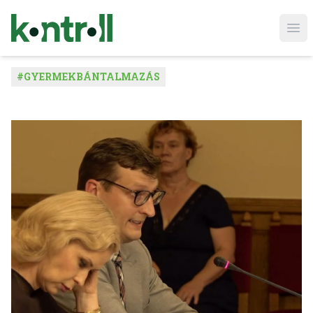
Ope
#
GYERMEKBÁNTALMAZÁS