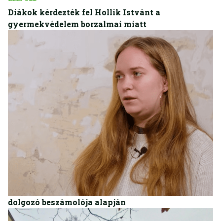
Diákok kérdezték fel Hollik Istvánt a
gyermekvédelem borzalmai miatt
BELFÖLD
Súlyos állítások a fóti gyermekotthonról egy volt
dolgozó beszámolója alapján