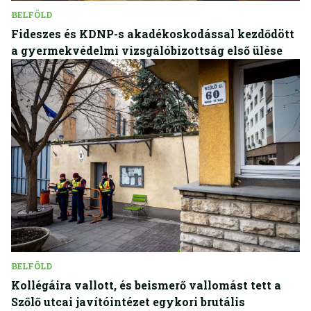
BELFÖLD
Fideszes és KDNP-s akadékoskodással kezdődött
a gyermekvédelmi vizsgálóbizottság első ülése
BELFÖLD
Kollégáira vallott, és beismerő vallomást tett a
Szőlő utcai javítóintézet egykori brutális