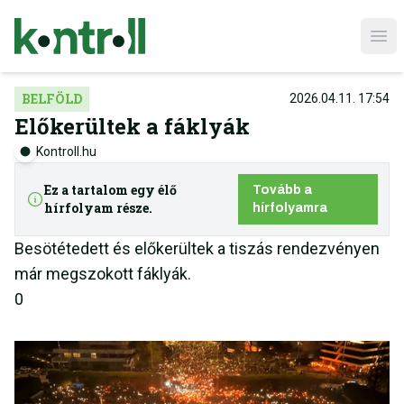
Ope
BELFÖLD
2026.04.11. 17:54
Előkerültek a fáklyák
Kontroll.hu
Ez a tartalom egy élő
Tovább a
hírfolyam része.
hírfolyamra
Besötétedett és előkerültek a tiszás rendezvényen
már megszokott fáklyák.
0