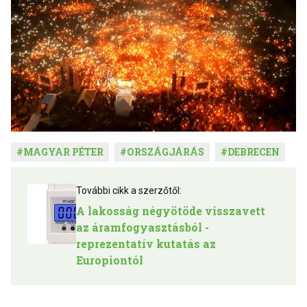
#
MAGYAR PÉTER
#
ORSZÁGJÁRÁS
#
DEBRECEN
További cikk a szerzőtől:
A lakosság négyötöde visszavett
az áramfogyasztásból -
reprezentatív kutatás az
Europiontól