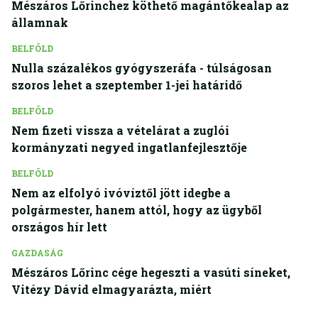
Mészáros Lőrinchez köthető magántőkealap az
államnak
BELFÖLD
Nulla százalékos gyógyszeráfa - túlságosan
szoros lehet a szeptember 1-jei határidő
BELFÖLD
Nem fizeti vissza a vételárat a zuglói
kormányzati negyed ingatlanfejlesztője
BELFÖLD
Nem az elfolyó ivóvíztől jött idegbe a
polgármester, hanem attól, hogy az ügyből
országos hír lett
GAZDASÁG
Mészáros Lőrinc cége hegeszti a vasúti síneket,
Vitézy Dávid elmagyarázta, miért