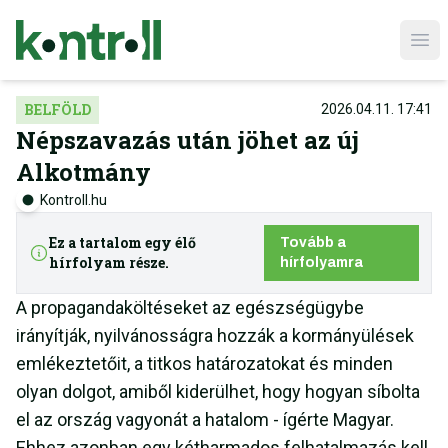
Ope
BELFÖLD
2026.04.11. 17:41
Népszavazás után jöhet az új
Alkotmány
Kontroll.hu
Ez a tartalom egy élő
Tovább a
hírfolyam része.
hírfolyamra
A propagandaköltéseket az egészségügybe
irányítják, nyilvánosságra hozzák a kormányülések
emlékeztetőit, a titkos határozatokat és minden
olyan dolgot, amiből kiderülhet, hogy hogyan síbolta
el az ország vagyonát a hatalom - ígérte Magyar.
Ehhez azonban egy kétharmados felhatalmazás kell