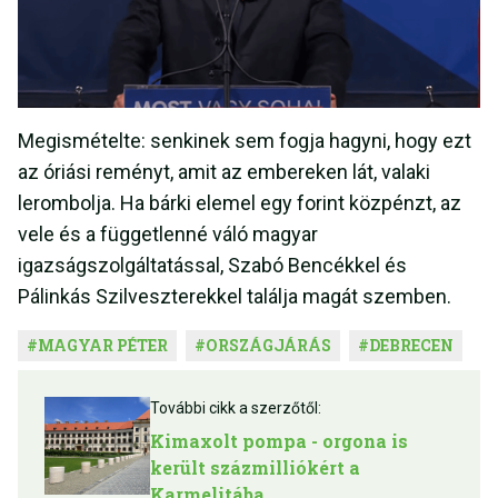
Megismételte: senkinek sem fogja hagyni, hogy ezt
az óriási reményt, amit az embereken lát, valaki
lerombolja. Ha bárki elemel egy forint közpénzt, az
vele és a függetlenné váló magyar
igazságszolgáltatással, Szabó Bencékkel és
Pálinkás Szilveszterekkel találja magát szemben.
#
MAGYAR PÉTER
#
ORSZÁGJÁRÁS
#
DEBRECEN
További cikk a szerzőtől:
Kimaxolt pompa - orgona is
került százmilliókért a
Karmelitába