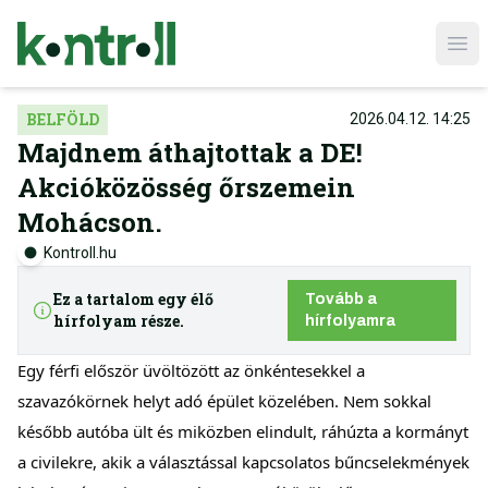
Ope
BELFÖLD
2026.04.12. 14:25
Majdnem áthajtottak a DE!
Akcióközösség őrszemein
Mohácson.
Kontroll.hu
Ez a tartalom egy élő
Tovább a
hírfolyam része.
hírfolyamra
Egy férfi először üvöltözött az önkéntesekkel a 
szavazókörnek helyt adó épület közelében. Nem sokkal 
később autóba ült és miközben elindult, ráhúzta a kormányt 
a civilekre, akik a választással kapcsolatos bűncselekmények 