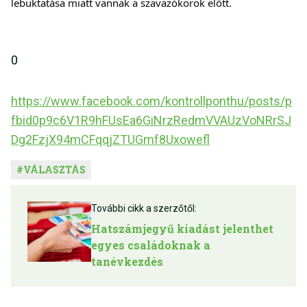
lebuktatása miatt vannak a szavazókörök előtt.
0
https://www.facebook.com/kontrollponthu/posts/p
fbid0p9c6V1R9hFUsEa6GiNrzRedmVVAUzVoNRrSJ
Dg2FzjX94mCFqqjZTUGmf8Uxowefl
#
VÁLASZTÁS
További cikk a szerzőtől:
Hatszámjegyű kiadást jelenthet
egyes családoknak a
tanévkezdés