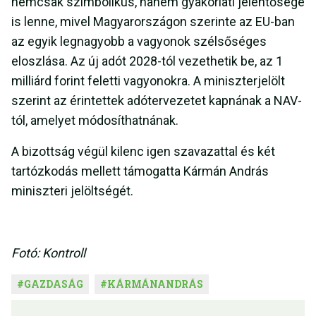
nemcsak szimbolikus, hanem gyakorlati jelentősége
is lenne, mivel Magyarországon szerinte az EU-ban
az egyik legnagyobb a vagyonok szélsőséges
eloszlása. Az új adót 2028-tól vezethetik be, az 1
milliárd forint feletti vagyonokra. A miniszterjelölt
szerint az érintettek adótervezetet kapnának a NAV-
tól, amelyet módosíthatnának.
A bizottság végül kilenc igen szavazattal és két
tartózkodás mellett támogatta Kármán András
miniszteri jelöltségét.
Fotó: Kontroll
#
GAZDASÁG
#
KÁRMÁNANDRÁS