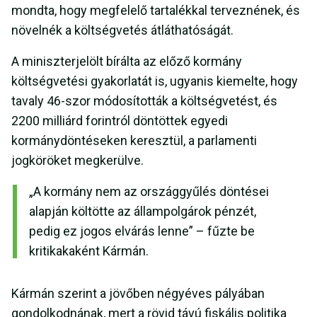
mondta, hogy megfelelő tartalékkal terveznének, és
növelnék a költségvetés átláthatóságát.
A miniszterjelölt bírálta az előző kormány
költségvetési gyakorlatát is, ugyanis kiemelte, hogy
tavaly 46-szor módosították a költségvetést, és
2200 milliárd forintról döntöttek egyedi
kormánydöntéseken keresztül, a parlamenti
jogköröket megkerülve.
„A kormány nem az országgyűlés döntései
alapján költötte az állampolgárok pénzét,
pedig ez jogos elvárás lenne” – fűzte be
kritikakaként Kármán.
Kármán szerint a jövőben négyéves pályában
gondolkodnának, mert a rövid távú fiskális politika