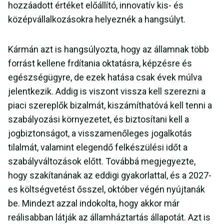
hozzáadott értéket előállító, innovatív kis- és
középvállalkozásokra helyeznék a hangsúlyt.
Kármán azt is hangsúlyozta, hogy az államnak több
forrást kellene frdítania oktatásra, képzésre és
egészségügyre, de ezek hatása csak évek múlva
jelentkezik. Addig is viszont vissza kell szerezni a
piaci szereplők bizalmát, kiszámíthatóvá kell tenni a
szabályozási környezetet, és biztosítani kell a
jogbiztonságot, a visszamenőleges jogalkotás
tilalmát, valamint elegendő felkészülési időt a
szabályváltozások előtt. Továbbá megjegyezte,
hogy szakítanának az eddigi gyakorlattal, és a 2027-
es költségvetést ősszel, október végén nyújtanák
be. Mindezt azzal indokolta, hogy akkor már
reálisabban látják az államháztartás állapotát. Azt is