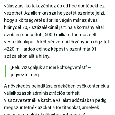
választási költekezéshez és ad hoc döntésekhez
vezethet. Az államkassza helyzetét szerinte jelzi,
hogy a költségvetés április végén már az éves
hiánycél 70,7 százalékánál járt, ha a kormány által
szóban módosított, 5000 milliárd forintos célt
vesszük alapul. A költségvetési törvényben rögzített
4220 milliárdos célhoz képest viszont már 91
százalékon állt a hiány.
„Felülvizsgáljuk az idei költségvetést” –
jegyezte meg.
A növekedés beindítása érdekében csökkentenék a
vállalkozások adminisztrációs terheit,
visszavezetnék a katát, a vállalati adózásban pedig
megszüntetnék azokat a torzításokat, amelyek
egyes szereplőket előnyhöz juttatnak. A