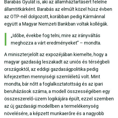
Barabás Gyulát is, aki az államháztartásért felelne
államtitkárként. Barabás az elmúlt közel húsz évben
az OTP-nél dolgozott, korábban pedig Kármánnal
együtt a Magyar Nemzeti Bankban voltak kollégák.
„Időbe, évekbe fog telni, mire az irányváltás
meghozza a várt eredményeket” – mondta.
A miniszterjelölt az expozéjában kiemelte, hogy a
magyar gazdaság leszakadt az uniós és térségbeli
országoktól, az eddigi gazdaságpolitika pedig
kifejezetten mennyiségi szemléletű volt. Mint
mondta, bár nőtt a foglalkoztatottság és az ipari
beruházások száma, a modell összességében egy
összeszerelő-üzem logikájára épült, ezzel szemben
az új gazdasági modellben a termelékenység
növelésére, a képzett munkaerőre és a nagyobb