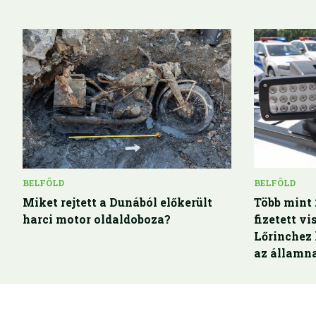
BELFÖLD
BELFÖLD
Miket rejtett a Dunából előkerült
Több mint 
harci motor oldaldoboza?
fizetett v
Lőrinchez
az államn