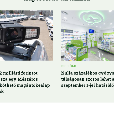
BELFÖLD
2 milliárd forintot
Nulla százalékos gyógys
issza egy Mészáros
túlságosan szoros lehet 
 köthető magántőkealap
szeptember 1-jei határidő
ak