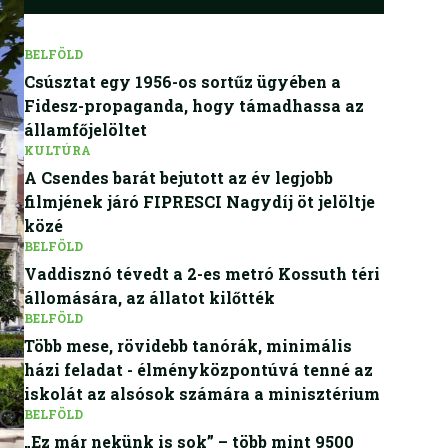
BELFÖLD
Csúsztat egy 1956-os sortűz ügyében a
Fidesz-propaganda, hogy támadhassa az
államfőjelöltet
KULTÚRA
A Csendes barát bejutott az év legjobb
filmjének járó FIPRESCI Nagydíj öt jelöltje
közé
BELFÖLD
Vaddisznó tévedt a 2-es metró Kossuth téri
állomására, az állatot kilőtték
BELFÖLD
Több mese, rövidebb tanórák, minimális
házi feladat - élményközpontúvá tenné az
iskolát az alsósok számára a minisztérium
BELFÖLD
„Ez már nekünk is sok” – több mint 9500