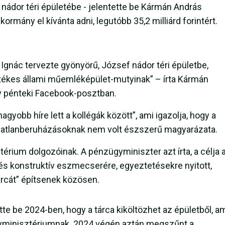
nádor téri épületébe - jelentette be Kármán András
rmány el kívánta adni, legutóbb 35,2 milliárd forintért.
Ignác tervezte gyönyörű, József nádor téri épületbe,
tékes állami műemléképület-mutyinak” – írta Kármán
y pénteki Facebook-posztban.
agyobb híre lett a kollégák között”, ami igazolja, hogy a
ingatlanberuházásoknak nem volt észszerű magyarázata.
ium dolgozóinak. A pénzügyminiszter azt írta, a célja a
és konstruktív eszmecserére, egyeztetésekre nyitott,
cát” építsenek közösen.
e be 2024-ben, hogy a tárca kiköltözhet az épületből, a
gyminisztériumnak. 2024 végén aztán megszűnt a