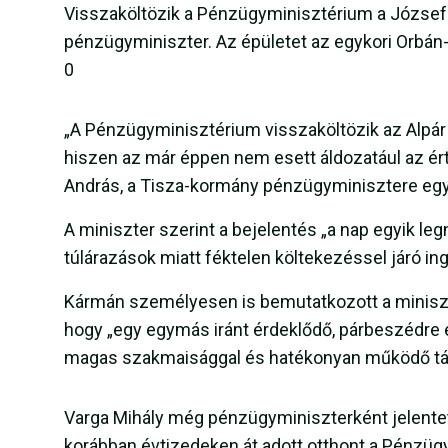
Visszaköltözik a Pénzügyminisztérium a József 
pénzügyminiszter. Az épületet az egykori Orbán-ko
0
„A Pénzügyminisztérium visszaköltözik az Alpár 
hiszen az már éppen nem esett áldozatául az ér
András, a Tisza-kormány pénzügyminisztere eg
A miniszter szerint a bejelentés „a nap egyik legn
túlárazások miatt féktelen költekezéssel járó 
Kármán személyesen is bemutatkozott a minisztér
hogy „egy egymás iránt érdeklődő, párbeszédre 
magas szakmaisággal és hatékonyan működő tár
Varga Mihály még pénzügyminiszterként jelentett
korábban évtizedeken át adott otthont a Pénzü