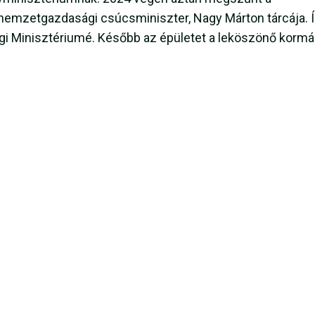
t nemzetgazdasági csúcsminiszter, Nagy Márton tárcája. 
ági Minisztériumé. Később az épületet a leköszönő korm