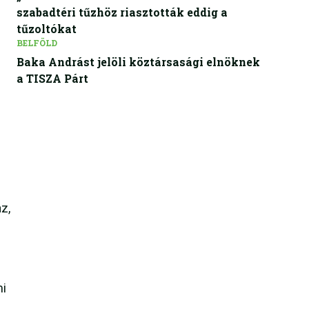
szabadtéri tűzhöz riasztották eddig a
tűzoltókat
BELFÖLD
Baka Andrást jelöli köztársasági elnöknek
a TISZA Párt
z,
mi