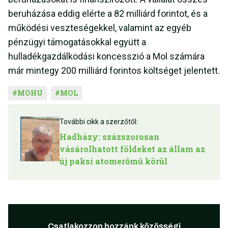
beruházása eddig elérte a 82 milliárd forintot, és a
működési veszteségekkel, valamint az egyéb
pénzügyi támogatásokkal együtt a
hulladékgazdálkodási koncesszió a Mol számára
már mintegy 200 milliárd forintos költséget jelentett.
#
MOHU
#
MOL
További cikk a szerzőtől:
Hadházy: százszorosan
vásárolhatott földeket az állam az
új paksi atomerőmű körül
Csatlakozzon hozzánk közösségi