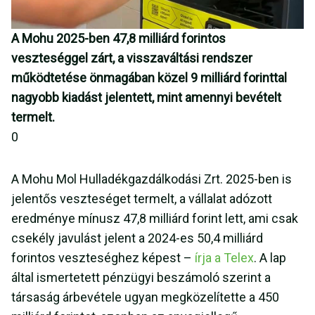
A Mohu 2025-ben 47,8 milliárd forintos
veszteséggel zárt, a visszaváltási rendszer
működtetése önmagában közel 9 milliárd forinttal
nagyobb kiadást jelentett, mint amennyi bevételt
termelt.
0
A Mohu Mol Hulladékgazdálkodási Zrt. 2025-ben is
jelentős veszteséget termelt, a vállalat adózott
eredménye mínusz 47,8 milliárd forint lett, ami csak
csekély javulást jelent a 2024-es 50,4 milliárd
forintos veszteséghez képest –
írja a Telex
. A lap
által ismertetett pénzügyi beszámoló szerint a
társaság árbevétele ugyan megközelítette a 450