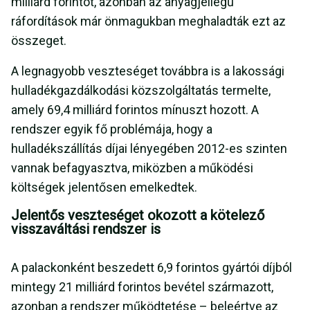
milliárd forintot, azonban az anyagjellegű
ráfordítások már önmagukban meghaladták ezt az
összeget.
A legnagyobb veszteséget továbbra is a lakossági
hulladékgazdálkodási közszolgáltatás termelte,
amely 69,4 milliárd forintos mínuszt hozott. A
rendszer egyik fő problémája, hogy a
hulladékszállítás díjai lényegében 2012-es szinten
vannak befagyasztva, miközben a működési
költségek jelentősen emelkedtek.
Jelentős veszteséget okozott a kötelező
visszaváltási rendszer is
A palackonként beszedett 6,9 forintos gyártói díjból
mintegy 21 milliárd forintos bevétel származott,
azonban a rendszer működtetése – beleértve az