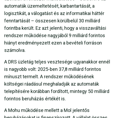
automaták üzemeltetését, karbantartását, a
logisztikát, a válogatást és az informatikai háttér
fenntartását – összesen körülbelül 30 milliárd
forintba került. Ez azt jelenti, hogy a visszaváltási
rendszer működése nagyjából 9 milliárd forintos
hiányt eredményezett ezen a bevételi forráson
számolva.
A DRS üzletág teljes vesztesége ugyanakkor ennél
is nagyobb volt: 2025-ben 37,8 milliárd forintos
mínuszt termelt. A rendszer működésének
költségei ráadásul meghaladják az automaták
telepítésére korábban fordított, mintegy 50 milliárd
forintos beruházás értékét is.
A Mohu működése mellett a Mol jelentős
beruházásokat is finanszírozott. A vállalat összes