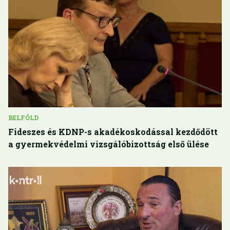
BELFÖLD
Fideszes és KDNP-s akadékoskodással kezdődött
a gyermekvédelmi vizsgálóbizottság első ülése