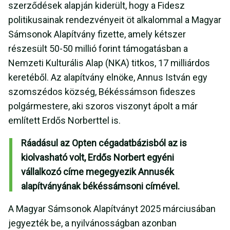
szerződések alapján kiderült, hogy a Fidesz
politikusainak rendezvényeit öt alkalommal a Magyar
Sámsonok Alapítvány fizette, amely kétszer
részesült 50-50 millió forint támogatásban a
Nemzeti Kulturális Alap (NKA) titkos, 17 milliárdos
keretéből. Az alapítvány elnöke, Annus István egy
szomszédos község, Békéssámson fideszes
polgármestere, aki szoros viszonyt ápolt a már
említett Erdős Norberttel is.
Ráadásul az Opten cégadatbázisból az is
kiolvasható volt, Erdős Norbert egyéni
vállalkozó címe megegyezik Annusék
alapítványának békéssámsoni címével.
A Magyar Sámsonok Alapítványt 2025 márciusában
jegyezték be, a nyilvánosságban azonban