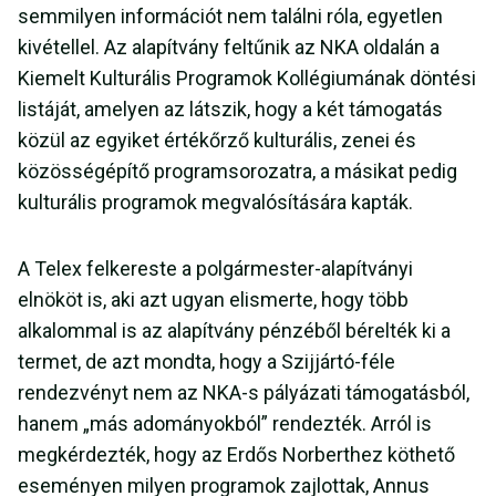
semmilyen információt nem találni róla, egyetlen
kivétellel. Az alapítvány feltűnik az NKA oldalán a
Kiemelt Kulturális Programok Kollégiumának döntési
listáját, amelyen az látszik, hogy a két támogatás
közül az egyiket értékőrző kulturális, zenei és
közösségépítő programsorozatra, a másikat pedig
kulturális programok megvalósítására kapták.
A Telex felkereste a polgármester-alapítványi
elnököt is, aki azt ugyan elismerte, hogy több
alkalommal is az alapítvány pénzéből bérelték ki a
termet, de azt mondta, hogy a Szijjártó-féle
rendezvényt nem az NKA-s pályázati támogatásból,
hanem „más adományokból” rendezték. Arról is
megkérdezték, hogy az Erdős Norberthez köthető
eseményen milyen programok zajlottak, Annus