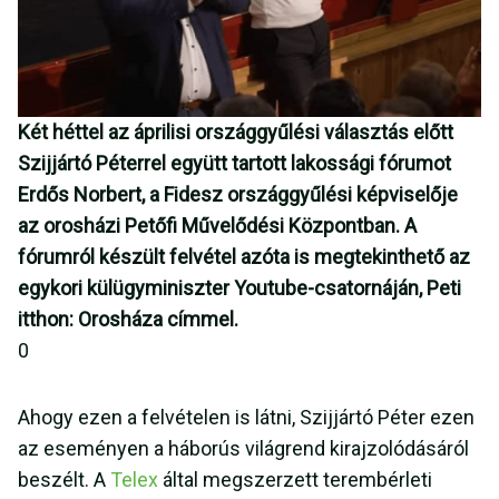
Két héttel az áprilisi országgyűlési választás előtt
Szijjártó Péterrel együtt tartott lakossági fórumot
Erdős Norbert, a Fidesz országgyűlési képviselője
az orosházi Petőfi Művelődési Központban. A
fórumról készült felvétel azóta is megtekinthető az
egykori külügyminiszter Youtube-csatornáján, Peti
itthon: Orosháza címmel.
0
Ahogy ezen a felvételen is látni, Szijjártó Péter ezen
az eseményen a háborús világrend kirajzolódásáról
beszélt. A
Telex
által megszerzett terembérleti