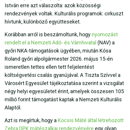
István erre azt válaszolta: azok közösségi
rendezvények voltak. Kulturális programok: cirkuszt
hívtunk, különböző együtteseket.
Korábban arról is beszámoltunk, hogy
nyomozást
rendelt el a Nemzeti Adó- és Vámhivatal
(NAV) a
győri NKA-támogatások ügyében, miután Kósa
Roland győri alpolgármester 2026. május 15-én
ismeretlen tettes ellen tett feljelentést
költségvetési csalás gyanújával. A Tiszta Szívvel a
Városért Egyesület tájékoztatása szerint a vizsgálat
négy helyi egyesületet érint, amelyek összesen 105
millió forint támogatást kaptak a Nemzeti Kulturális
Alaptól.
Azt is megírtuk, hogy a
Kocsis Máté által létrehozott
Zebra DPK mátészalkai rendezvényére
egy olyan