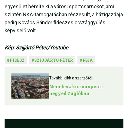
egyesület bérelte ki a városi sportcsarnokot, ami
szintén NKA-támogatásban részesült, a házigazdája
pedig Kovács Sándor fideszes országgyűlési
képviselő volt.
Kép: Szijjártó Péter/Youtube
#
FIDESZ
#
SZIJJÁRTÓ PÉTER
#
NKA
További cikk a szerzőtől:
Nem lesz kormányzati
negyed Zuglóban