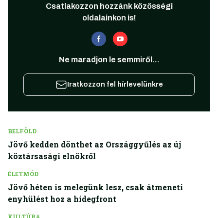
Csatlakozzon hozzánk közösségi
oldalainkon is!
Ne maradjon le semmiről...
Iratkozzon fel hírlevelünkre
BELFÖLD
Jövő kedden dönthet az Országgyűlés az új
köztársasági elnökről
ÉLETMÓD
Jövő héten is melegünk lesz, csak átmeneti
enyhülést hoz a hidegfront
KULTÚRA