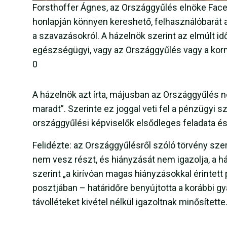
Forsthoffer Ágnes, az Országgyűlés elnöke Faceb
honlapján könnyen kereshető, felhasználóbarát 
a szavazásokról. A házelnök szerint az elmúlt id
egészségügyi, vagy az Országgyűlés vagy a kormá
0
A házelnök azt írta, májusban az Országgyűlés n
maradt”. Szerinte ez joggal veti fel a pénzügyi 
országgyűlési képviselők elsődleges feladata é
Felidézte: az Országgyűlésről szóló törvény sze
nem vesz részt, és hiányzását nem igazolja, a há
szerint „a kirívóan magas hiányzásokkal érintett p
posztjában – határidőre benyújtotta a korábbi gya
távolléteket kivétel nélkül igazoltnak minősítette