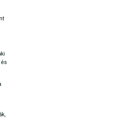
nt
ki
 és
a
ák,