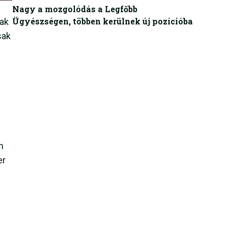
Nagy a mozgolódás a Legfőbb
Ügyészségen, többen kerülnek új pozícióba
tak
sak
n
er