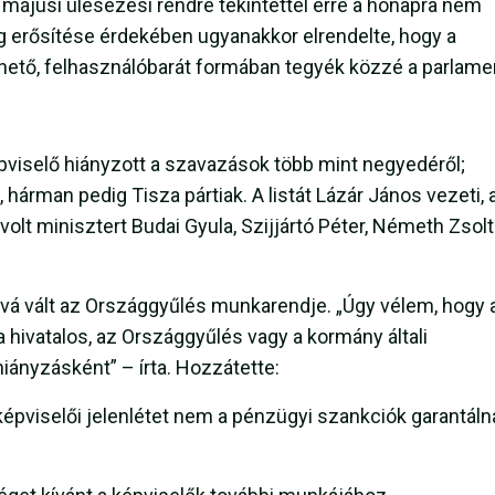
s májusi ülésezési rendre tekintettel erre a hónapra nem
ág erősítése érdekében ugyanakkor elrendelte, hogy a
hető, felhasználóbarát formában tegyék közzé a parlame
épviselő hiányzott a szavazások több mint negyedéről;
rman pedig Tisza pártiak. A listát Lázár János vezeti, a
volt minisztert Budai Gyula, Szijjártó Péter, Németh Zsolt
óvá vált az Országgyűlés munkarendje. „Úgy vélem, hogy 
 hivatalos, az Országgyűlés vagy a kormány általi
hiányzásként” – írta. Hozzátette:
épviselői jelenlétet nem a pénzügyi szankciók garantáln