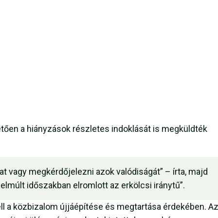
etően a hiányzások részletes indoklását is megküldték
t vagy megkérdőjelezni azok valódiságát” – írta, majd
elmúlt időszakban elromlott az erkölcsi iránytű”.
ell a közbizalom újjáépítése és megtartása érdekében. Az