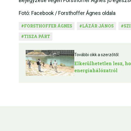
Bejegyzése végén Forsthoffer Ágnes jó egészsé
Fotó: Facebook / Forsthoffer Ágnes oldala
#
FORSTHOFFER ÁGNES
#
LÁZÁR JÁNOS
#
SZ
#
TISZA PÁRT
További cikk a szerzőtől:
Elkerülhetetlen lesz, 
energiahálózatról