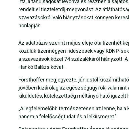
írta, a tanulságokat levonva és részben a sajáto
rendelt el tiszteletdíj-megvonást. Az átláthatós
szavazásokról való hiányzásokat könnyen keres
honlapján.
Az adatbázis szerint május eleje óta tizenhét k
közülük tizennégyen fideszesek vagy KDNP-sek, há
a szavazások közel 74 százalékáról hiányzott. A 
Hankó Balázs követi.
Forsthoffer megjegyezte, júniustól kiszámíthat
jövőben kizárólag az egészségügyi ok, valamint a
kiküldetés, kötelezettség méltányolható igazolt 
„A legfelemelőbb természetesen az lenne, ha a k
hanem a felelősségtudat és a lelkiismeret.”