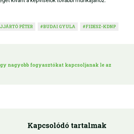
get kívánt a képviselők további munkájához.
IJJÁRTÓ PÉTER
#
BUDAI GYULA
#
FIDESZ-KDNP
hogy nagyobb fogyasztókat kapcsoljanak le az
Kapcsolódó tartalmak