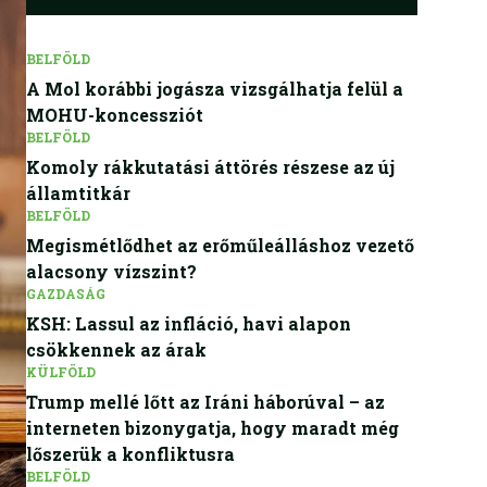
BELFÖLD
A Mol korábbi jogásza vizsgálhatja felül a
MOHU-koncessziót
BELFÖLD
Komoly rákkutatási áttörés részese az új
államtitkár
BELFÖLD
Megismétlődhet az erőműleálláshoz vezető
alacsony vízszint?
GAZDASÁG
KSH: Lassul az infláció, havi alapon
csökkennek az árak
KÜLFÖLD
Trump mellé lőtt az Iráni háborúval – az
interneten bizonygatja, hogy maradt még
lőszerük a konfliktusra
BELFÖLD