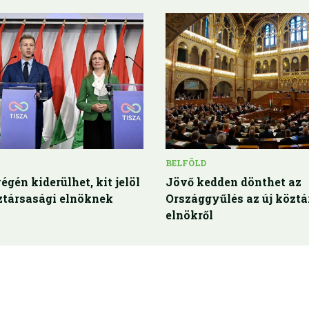
BELFÖLD
égén kiderülhet, kit jelöl
Jövő kedden dönthet az
ztársasági elnöknek
Országgyűlés az új köztá
elnökről