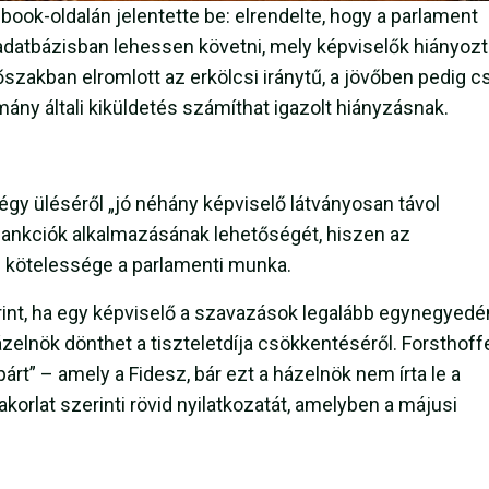
ook-oldalán jelentette be: elrendelte, hogy a parlament
adatbázisban lehessen követni, mely képviselők hiányoz
őszakban elromlott az erkölcsi iránytű, a jövőben pedig c
ny általi kiküldetés számíthat igazolt hiányzásnak.
égy üléséről „jó néhány képviselő látványosan távol
szankciók alkalmazásának lehetőségét, hiszen az
s kötelessége a parlamenti munka.
rint, ha egy képviselő a szavazások legalább egynegyedé
zelnök dönthet a tiszteletdíja csökkentéséről. Forsthoff
árt” – amely a Fidesz, bár ezt a házelnök nem írta le a
korlat szerinti rövid nyilatkozatát, amelyben a májusi
.