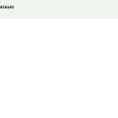
k
átását