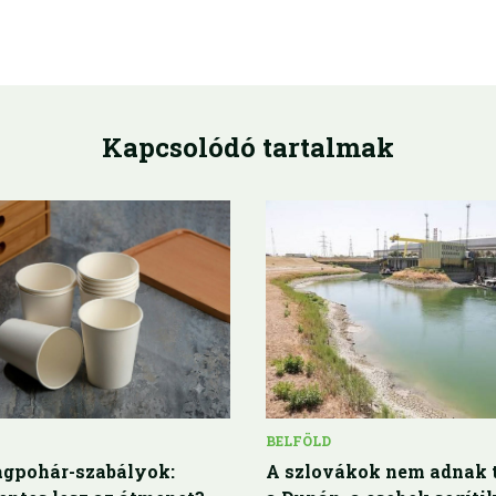
Kapcsolódó tartalmak
BELFÖLD
gpohár-szabályok:
A szlovákok nem adnak t