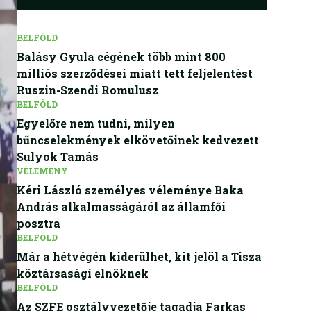
BELFÖLD
Balásy Gyula cégének több mint 800
milliós szerződései miatt tett feljelentést
Ruszin-Szendi Romulusz
BELFÖLD
Egyelőre nem tudni, milyen
bűncselekmények elkövetőinek kedvezett
Sulyok Tamás
VÉLEMÉNY
Kéri László személyes véleménye Baka
András alkalmasságáról az államfői
posztra
BELFÖLD
Már a hétvégén kiderülhet, kit jelöl a Tisza
köztársasági elnöknek
BELFÖLD
Az SZFE osztályvezetője tagadja Farkas