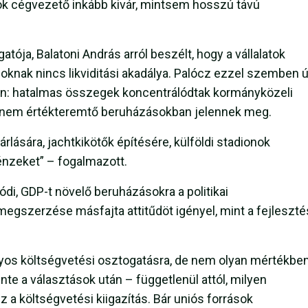
 Sok cégvezető inkább kivár, mintsem hosszú távú
ja, Balatoni András arról beszélt, hogy a vállalatok
oknak nincs likviditási akadálya. Palócz ezzel szemben 
alan: hatalmas összegek koncentrálódtak kormányközeli
n nem értékteremtő beruházásokban jelennek meg.
rlására, jachtkikötők építésére, külföldi stadionok
pénzeket” – fogalmazott.
alódi, GDP-t növelő beruházásokra a politikai
egszerzése másfajta attitűdöt igényel, mint a fejleszté
yos költségvetési osztogatásra, de nem olyan mértékben
nte a választások után – függetlenül attól, milyen
 a költségvetési kiigazítás. Bár uniós források