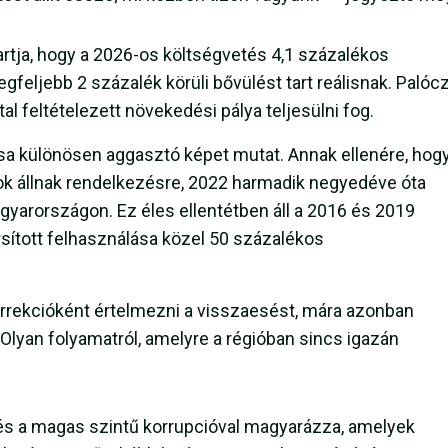
tja, hogy a 2026-os költségvetés 4,1 százalékos
feljebb 2 százalék körüli bővülést tart reálisnak. Palóc
al feltételezett növekedési pálya teljesülni fog.
sa különösen aggasztó képet mutat. Annak ellenére, hogy
k állnak rendelkezésre, 2022 harmadik negyedéve óta
yarországon. Ez éles ellentétben áll a 2016 és 2019
rsított felhasználása közel 50 százalékos
orrekcióként értelmezni a visszaesést, mára azonban
 Olyan folyamatról, amelyre a régióban sincs igazán
l és a magas szintű korrupcióval magyarázza, amelyek