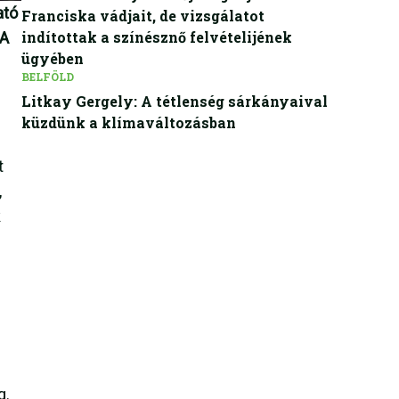
ató
Franciska vádjait, de vizsgálatot
indítottak a színésznő felvételijének
 A
ügyében
BELFÖLD
Litkay Gergely: A tétlenség sárkányaival
küzdünk a klímaváltozásban
t
,
k
g.