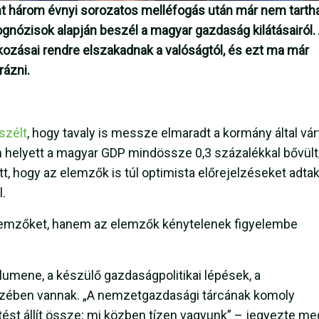
int három évnyi sorozatos melléfogás után már nem tarth
ognózisok alapján beszél a magyar gazdaság kilátásairól.
kozásai rendre elszakadnak a valóságtól, és ezt ma már
ázni.
szélt
, hogy tavaly is messze elmaradt a kormány által vár
helyett a magyar GDP mindössze 0,3 százalékkal bővült
, hogy az elemzők is túl optimista előrejelzéseket adta
l.
lemzőket, hanem az elemzők kénytelenek figyelembe
umene, a készülő gazdaságpolitikai lépések, a
kezében vannak. „A nemzetgazdasági tárcának komoly
tést állít össze; mi közben tízen vagyunk” – jegyezte me