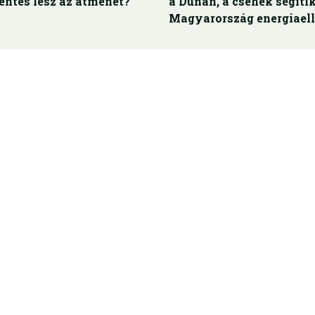
ntes lesz az átmenet?
a Dunán, a csehek segíti
Magyarország energiaell