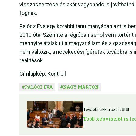
visszaszerzése és akár vagyonadó is javíthatná a
fognak.
Palócz Éva egy korábbi tanulmányában azt is bem
2010 óta. Szerinte a régióban sehol sem történt
mennyire átalakult a magyar állam és a gazdas
nem változik, a növekedési ígéretek továbbra is 
realitások.
Címlapkép: Kontroll
#
PALÓCZ ÉVA
#
NAGY MÁRTON
További cikk a szerzőtől:
Több képviselőt is l