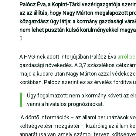
Palócz Éva, a Kopint-Tárki vezérigazgatója szer
az az állítás, hogy Nagy Márton megalapozott pr
közgazdász úgy látja: a kormány gazdasági vára
nem lehet pusztán külső körülményekkel magyar
0
A HVG-nek adott interjújában Palócz Éva
arról be
gazdasági növekedés. A 3,7 százalékos célszám 
majd a kudarc után Nagy Márton azzal védekezett
korábban. Palócz szerint ez az érvelés fordítva ü
Úgy fogalmazott: nem a kormány követi az e
venni a hivatalos prognózisokat.
A döntő információk – az állami beruházások vol
költségvetési mozgástér – kizárólag az állam 
apparátusa van, amely számol, tervez, költségve