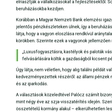
elriasztják a vállalkozásokat a fejlesztésektől.
beruházásokba kezdjen.
Korábban a Magyar Nemzeti Bank elemzési igazgató
jelentős pénzkészleteken ülnek, így a beruházás
látja, hogy a vagyon eloszlása rendkívül arányt
körökben. Szerinte ezek a vagyonok jellemzőe
„Luxusfogyasztásra, kastélyok és paloták vásá
felvásárlására költik a gazdaságból kicsent 
Úgy látja, nem véletlen, hogy alig találni példát v
kedvezményezettek részéről: az állami pénzek m
és az iparkodás.
A választások közeledtével Palócz számít bizon
mint négy éve az szja-visszatérítés idején. Szeri
összetételű kormány alakul – elkerülhetetlen lesz