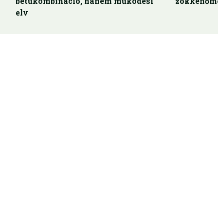
betűkombináció, hanem működési
zökkenőme
elv