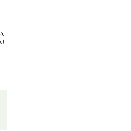
a,
et