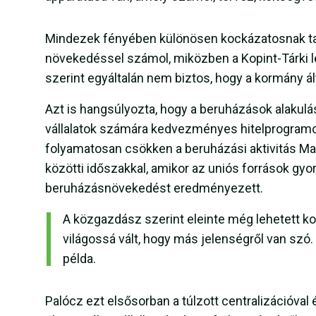
Mindezek fényében különösen kockázatosnak tar
növekedéssel számol, miközben a Kopint-Tárki leg
szerint egyáltalán nem biztos, hogy a kormány ált
Azt is hangsúlyozta, hogy a beruházások alakulá
vállalatok számára kedvezményes hitelprogramo
folyamatosan csökken a beruházási aktivitás Mag
közötti időszakkal, amikor az uniós források gyo
beruházásnövekedést eredményezett.
A közgazdász szerint eleinte még lehetett k
világossá vált, hogy más jelenségről van szó.
példa.
Palócz ezt elsősorban a túlzott centralizációva