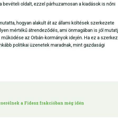
 bevételi oldalt, ezzel párhuzamosan a kiadások is nőni
utatta, hogyan alakult át az állami költések szerkezete
 ilyen mértékű átrendeződés, ami önmagában is jól mutatj
ág működése az Orbán-kormányok idején. Ha ez a szerkez
inkább politikai üzenetek maradnak, mint gazdasági
ecserélnek a Fidesz frakcióban még idén