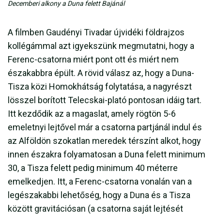
Decemberi alkony a Duna felett Bajánál
A filmben Gaudényi Tivadar újvidéki földrajzos
kollégámmal azt igyekszünk megmutatni, hogy a
Ferenc-csatorna miért pont ott és miért nem
északabbra épült. A rövid válasz az, hogy a Duna-
Tisza közi Homokhátság folytatása, a nagyrészt
lösszel borított Telecskai-plató pontosan idáig tart.
Itt kezdődik az a magaslat, amely rögtön 5-6
emeletnyi lejtővel már a csatorna partjánál indul és
az Alföldön szokatlan meredek térszínt alkot, hogy
innen északra folyamatosan a Duna felett minimum
30, a Tisza felett pedig minimum 40 méterre
emelkedjen. Itt, a Ferenc-csatorna vonalán van a
legészakabbi lehetőség, hogy a Duna és a Tisza
között gravitációsan (a csatorna saját lejtését