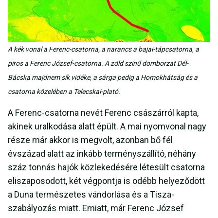
A kék vonal a Ferenc-csatorna, a narancs a bajai-tápcsatorna, a
piros a Ferenc József-csatorna. A zöld színű domborzat Dél-
Bácska majdnem sík vidéke, a sárga pedig a Homokhátság és a
csatorna közelében a Telecskai-plató.
A Ferenc-csatorna nevét Ferenc császárról kapta,
akinek uralkodása alatt épült. A mai nyomvonal nagy
része már akkor is megvolt, azonban bő fél
évszázad alatt az inkább terményszállító, néhány
száz tonnás hajók közlekedésére létesült csatorna
eliszaposodott, két végpontja is odébb helyeződött
a Duna természetes vándorlása és a Tisza-
szabályozás miatt. Emiatt, már Ferenc József