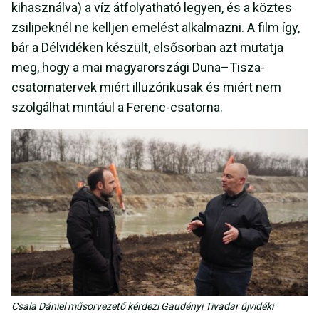
kihasználva) a víz átfolyatható legyen, és a köztes
zsilipeknél ne kelljen emelést alkalmazni. A film így,
bár a Délvidéken készült, elsősorban azt mutatja
meg, hogy a mai magyarországi Duna–Tisza-
csatornatervek miért illuzórikusak és miért nem
szolgálhat mintául a Ferenc-csatorna.
Csala Dániel műsorvezető kérdezi Gaudényi Tivadar újvidéki