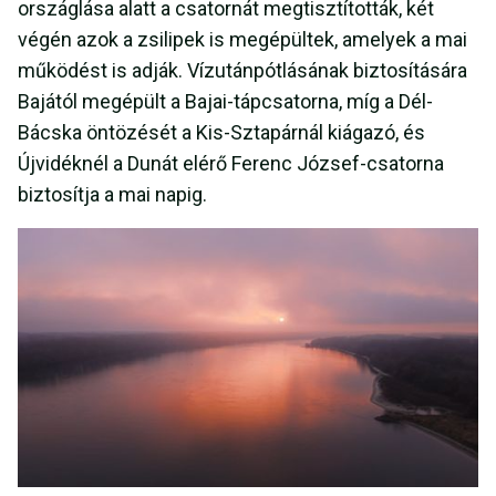
országlása alatt a csatornát megtisztították, két
végén azok a zsilipek is megépültek, amelyek a mai
működést is adják. Vízutánpótlásának biztosítására
Bajától megépült a Bajai-tápcsatorna, míg a Dél-
Bácska öntözését a Kis-Sztapárnál kiágazó, és
Újvidéknél a Dunát elérő Ferenc József-csatorna
biztosítja a mai napig.