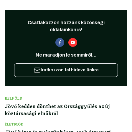
Csatlakozzon hozzánk közösségi
oldalainkon is!
Ne maradjon le semmiről...
Iratkozzon fel hírlevelünkre
BELFÖLD
Jövő kedden dönthet az Országgyűlés az új
köztársasági elnökről
ÉLETMÓD