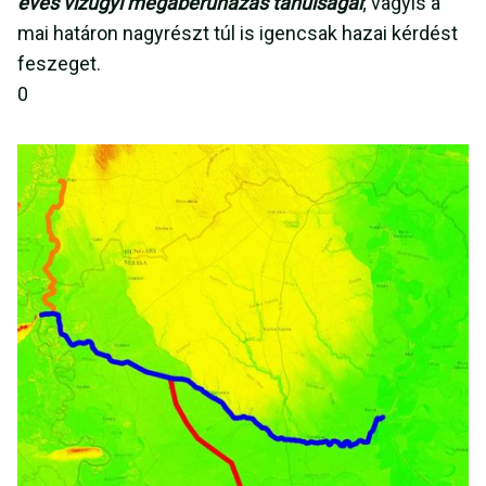
éves vízügyi megaberuházás tanulságai
;
vagyis a
mai határon nagyrészt túl is igencsak hazai kérdést
feszeget.
0