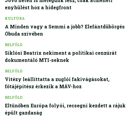
Jövő héten is melegünk lesz, csak átmeneti
enyhülést hoz a hidegfront
KULTÚRA
A Minden vagy a Semmi a jobb? Elefántdübörgés
Óbuda szívében
BELFÖLD
Siklósi Beatrix nekiment a politikai cenzúrát
dokumentáló MTI-seknek
BELFÖLD
Vitézy leállíttatta a zuglói fakivágásokat,
főtájépítész érkezik a MÁV-hoz
BELFÖLD
Eltűnőben Európa folyói, recsegni kezdett a rájuk
épült gazdaság