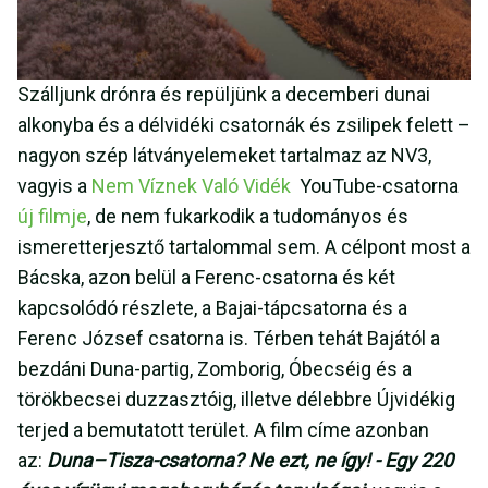
Szálljunk drónra és repüljünk a decemberi dunai
alkonyba és a délvidéki csatornák és zsilipek felett –
nagyon szép látványelemeket tartalmaz az NV3,
vagyis a
Nem Víznek Való Vidék
YouTube-csatorna
új filmje
, de nem fukarkodik a tudományos és
ismeretterjesztő tartalommal sem. A célpont most a
Bácska, azon belül a Ferenc-csatorna és két
kapcsolódó részlete, a Bajai-tápcsatorna és a
Ferenc József csatorna is. Térben tehát Bajától a
bezdáni Duna-partig, Zomborig, Óbecséig és a
törökbecsei duzzasztóig, illetve délebbre Újvidékig
terjed a bemutatott terület. A film címe azonban
az:
Duna–Tisza-csatorna? Ne ezt, ne így! - Egy 220