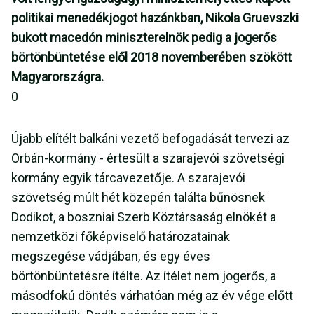
politikai menedékjogot hazánkban, Nikola Gruevszki
bukott macedón miniszterelnök pedig a jogerős
börtönbüntetése elől 2018 novemberében szökött
Magyarországra.
0
Újabb elítélt balkáni vezető befogadását tervezi az
Orbán-kormány - értesült a szarajevói szövetségi
kormány egyik tárcavezetője. A szarajevói
szövetség múlt hét közepén találta bűnösnek
Dodikot, a boszniai Szerb Köztársaság elnökét a
nemzetközi főképviselő határozatainak
megszegése vádjában, és egy éves
börtönbüntetésre ítélte. Az ítélet nem jogerős, a
másodfokú döntés várhatóan még az év vége előtt