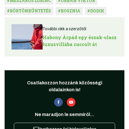
#
MÉSZÁROS LŐRINC
#
ORBÁN VIKTOR
#
BÖRTÖNBÜNTETÉS
#
BOSZNIA
#
DODIK
További cikk a szerzőtől:
Habony Árpád egy észak-olasz
luxusvillába cuccolt át
Csatlakozzon hozzánk közösségi
oldalainkon is!
Ne maradjon le semmiről...