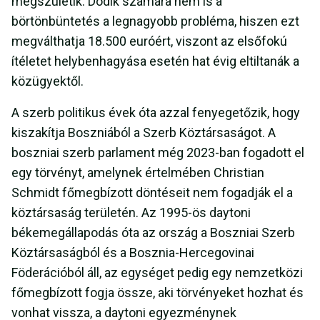
megszületik. Dodik számára nem is a
börtönbüntetés a legnagyobb probléma, hiszen ezt
megválthatja 18.500 euróért, viszont az elsőfokú
ítéletet helybenhagyása esetén hat évig eltiltanák a
közügyektől.
A szerb politikus évek óta azzal fenyegetőzik, hogy
kiszakítja Boszniából a Szerb Köztársaságot. A
boszniai szerb parlament még 2023-ban fogadott el
egy törvényt, amelynek értelmében Christian
Schmidt főmegbízott döntéseit nem fogadják el a
köztársaság területén. Az 1995-ös daytoni
békemegállapodás óta az ország a Boszniai Szerb
Köztársaságból és a Bosznia-Hercegovinai
Föderációból áll, az egységet pedig egy nemzetközi
főmegbízott fogja össze, aki törvényeket hozhat és
vonhat vissza, a daytoni egyezménynek