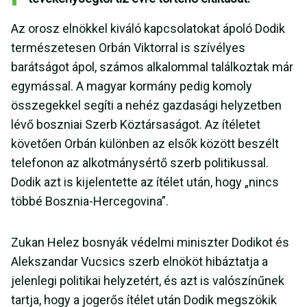
Az orosz elnökkel kiváló kapcsolatokat ápoló Dodik
természetesen Orbán Viktorral is szívélyes
barátságot ápol, számos alkalommal találkoztak már
egymással. A magyar kormány pedig komoly
összegekkel segíti a nehéz gazdasági helyzetben
lévő boszniai Szerb Köztársaságot. Az ítéletet
követően Orbán különben az elsők között beszélt
telefonon az alkotmánysértő szerb politikussal.
Dodik azt is kijelentette az ítélet után, hogy „nincs
többé Bosznia-Hercegovina”.
Zukan Helez bosnyák védelmi miniszter Dodikot és
Alekszandar Vucsics szerb elnököt hibáztatja a
jelenlegi politikai helyzetért, és azt is valószínűnek
tartja, hogy a jogerős ítélet után Dodik megszökik