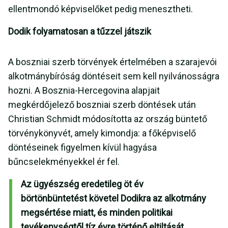
ellentmondó képviselőket pedig menesztheti.
Dodik folyamatosan a tűzzel játszik
A boszniai szerb törvények értelmében a szarajevói
alkotmánybíróság döntéseit sem kell nyilvánosságra
hozni. A Bosznia-Hercegovina alapjait
megkérdőjelező boszniai szerb döntések után
Christian Schmidt módosította az ország büntető
törvénykönyvét, amely kimondja:
a főképviselő
döntéseinek figyelmen kívül hagyása
bűncselekményekkel ér fel.
Az ügyészség eredetileg öt év
börtönbüntetést követel Dodikra az alkotmány
megsértése miatt, és minden politikai
tevékenységtől tíz évre történő eltiltását.