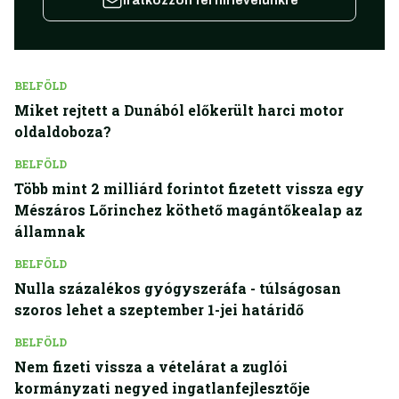
Iratkozzon fel hírlevelünkre
BELFÖLD
Miket rejtett a Dunából előkerült harci motor
oldaldoboza?
BELFÖLD
Több mint 2 milliárd forintot fizetett vissza egy
Mészáros Lőrinchez köthető magántőkealap az
államnak
BELFÖLD
Nulla százalékos gyógyszeráfa - túlságosan
szoros lehet a szeptember 1-jei határidő
BELFÖLD
Nem fizeti vissza a vételárat a zuglói
kormányzati negyed ingatlanfejlesztője