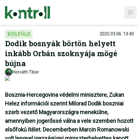
Ope
KÜLFÖLD
2025.03.06. 13:40
Dodik bosnyák börtön helyett
inkább Orbán szoknyája mögé
bújna
Horváth Tibor
Bosznia-Hercegovina védelmi minisztere, Zukan
Helez információi szerint Milorad Dodik boszniai
szerb vezető Magyarországra menekülne,
amennyiben jogerőssé válna a vele szemben hozott
elsőfokú ítélet. Decemberben
Marcin Romanowski
volt lengyel igazságügyi miniszterhelyettes kapott