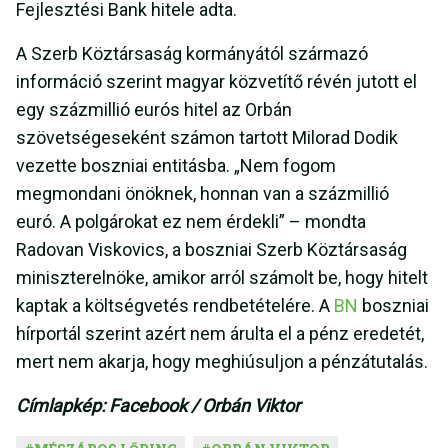
Fejlesztési Bank hitele adta.
A Szerb Köztársaság kormányától származó
információ szerint magyar közvetítő révén jutott el
egy százmillió eurós hitel az Orbán
szövetségeseként számon tartott Milorad Dodik
vezette boszniai entitásba. „Nem fogom
megmondani önöknek, honnan van a százmillió
euró. A polgárokat ez nem érdekli” – mondta
Radovan Viskovics, a boszniai Szerb Köztársaság
miniszterelnöke, amikor arról számolt be, hogy hitelt
kaptak a költségvetés rendbetételére. A
BN
boszniai
hírportál szerint azért nem árulta el a pénz eredetét,
mert nem akarja, hogy meghiúsuljon a pénzátutalás.
Címlapkép: Facebook / Orbán Viktor