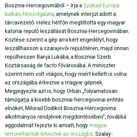
Bosznia-Hercegovinából – írja a
Szabad Európa
balkáni hírszolgálata
, amelynek interjút adott a
tárcavezető. Helez hétfőn megtiltotta egy magyar
katonai repülő leszállását Bosznia-Hercegovinában.
Közlése szerint a gép arra kért engedélyt, hogy
leszállhasson a szarajevói repülőtéren, majd onnan
repülhessen Banja Lukába, a Boszniai Szerb
Köztársaság de facto fővárosába.
A miniszter
szerint nem volt világos, hogy miért kellett is volna
az országába érkeznie a magyar gépnek.
Megjegyezte azt is, hogy Orbán „folyamatosan
támogatja a kisebb boszniai-hercegovinai entitás
elnökét, Milorad Dodikot Bosznia-Hercegovina
alkotmányos rendjének megdöntésében”, továbbá
aggodalmát fejezte ki amiatt, hogy
magyar
terrorelhárítók érkeztek az országba
. Szalay-