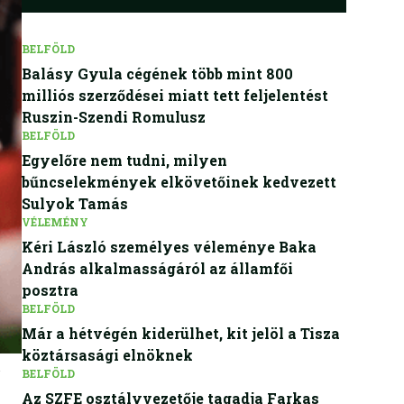
BELFÖLD
Balásy Gyula cégének több mint 800
milliós szerződései miatt tett feljelentést
Ruszin-Szendi Romulusz
BELFÖLD
Egyelőre nem tudni, milyen
bűncselekmények elkövetőinek kedvezett
Sulyok Tamás
VÉLEMÉNY
Kéri László személyes véleménye Baka
András alkalmasságáról az államfői
posztra
BELFÖLD
Már a hétvégén kiderülhet, kit jelöl a Tisza
köztársasági elnöknek
BELFÖLD
Az SZFE osztályvezetője tagadja Farkas