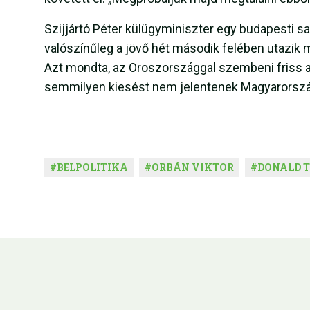
Szijjártó Péter külügyminiszter egy budapesti sa
valószínűleg a jövő hét második felében utazik
Azt mondta, az Oroszországgal szembeni friss a
semmilyen kiesést nem jelentenek Magyarország 
#
BELPOLITIKA
#
ORBÁN VIKTOR
#
DONALD 