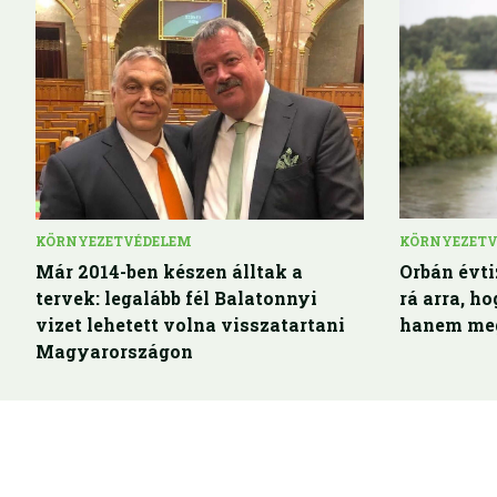
KÖRNYEZETVÉDELEM
KÖRNYEZET
Már 2014-ben készen álltak a
Orbán évti
tervek: legalább fél Balatonnyi
rá arra, h
vizet lehetett volna visszatartani
hanem meg
Magyarországon