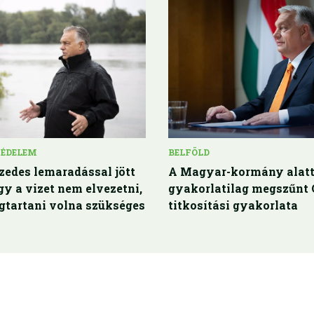
VÉDELEM
BELFÖLD
zedes lemaradással jött
A Magyar-kormány alat
ogy a vizet nem elvezetni,
gyakorlatilag megszűnt
tartani volna szükséges
titkosítási gyakorlata