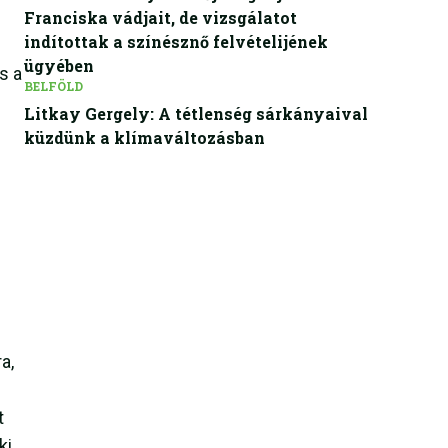
Franciska vádjait, de vizsgálatot
indítottak a színésznő felvételijének
ügyében
s a
BELFÖLD
Litkay Gergely: A tétlenség sárkányaival
küzdünk a klímaváltozásban
a,
t
ki.