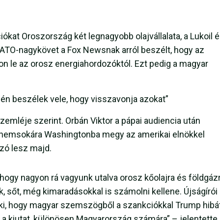
ókat Oroszország két legnagyobb olajvállalata, a Lukoil é
NATO-nagykövet a Fox Newsnak arról beszélt, hogy az
jon le az orosz energiahordozóktól. Ezt pedig a magyar
d én beszélek vele, hogy visszavonja azokat”
emléje szerint. Orbán Viktor a pápai audiencia után
t, nemsokára Washingtonba megy az amerikai elnökkel
 szó lesz majd.
, hogy nagyon rá vagyunk utalva orosz kőolajra és földgázr
 sőt, még kimaradásokkal is számolni kellene. Újságírói
 ki, hogy magyar szemszögből a szankciókkal Trump hibá
 a kiutat, különösen Magyarország számára” – jelentette 