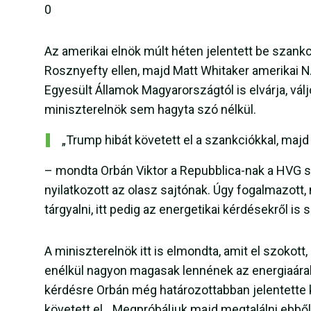
0
Az amerikai elnök múlt héten jelentett be szankci
Rosznyefty ellen, majd Matt Whitaker amerikai 
Egyesült Államok Magyarországtól is elvárja, vál
miniszterelnök sem hagyta szó nélkül.
„Trump hibát követett el a szankciókkal, maj
– mondta Orbán Viktor a Repubblica-nak a HVG sz
nyilatkozott az olasz sajtónak. Úgy fogalmazot
tárgyalni, itt pedig az energetikai kérdésekről is
A miniszterelnök itt is elmondta, amit el szokott
enélkül nagyon magasak lennének az energiaárak,
kérdésre Orbán még határozottabban jelentette
követett el. „Megpróbáljuk majd megtalálni ebből