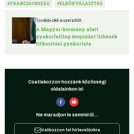
#
FRANCIAORSZÁG
#
ELNÖKVÁLASZTÁS
További cikk a szerzőtől:
A Magyar-kormány alatt
gyakorlatilag megszűnt Orbánék
titkosítási gyakorlata
Csatlakozzon hozzánk közösségi
oldalainkon is!
Ne maradjon le semmiről...
Iratkozzon fel hírlevelünkre