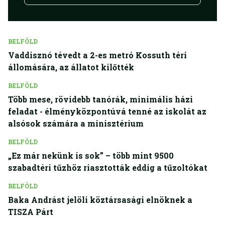
BELFÖLD
Vaddisznó tévedt a 2-es metró Kossuth téri
állomására, az állatot kilőtték
BELFÖLD
Több mese, rövidebb tanórák, minimális házi
feladat - élményközpontúvá tenné az iskolát az
alsósok számára a minisztérium
BELFÖLD
„Ez már nekünk is sok” – több mint 9500
szabadtéri tűzhöz riasztották eddig a tűzoltókat
BELFÖLD
Baka Andrást jelöli köztársasági elnöknek a
TISZA Párt