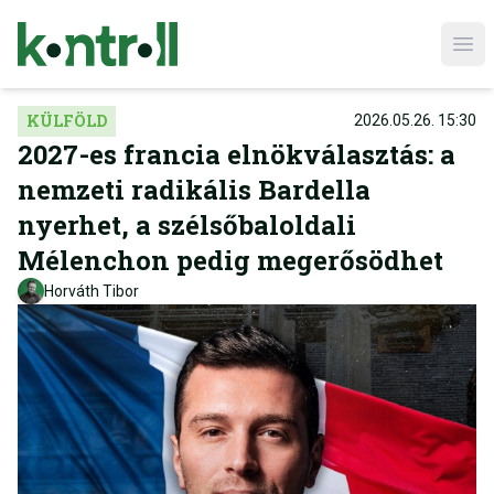
Ope
KÜLFÖLD
2026.05.26. 15:30
2027-es francia elnökválasztás: a
nemzeti radikális Bardella
nyerhet, a szélsőbaloldali
Mélenchon pedig megerősödhet
Horváth Tibor