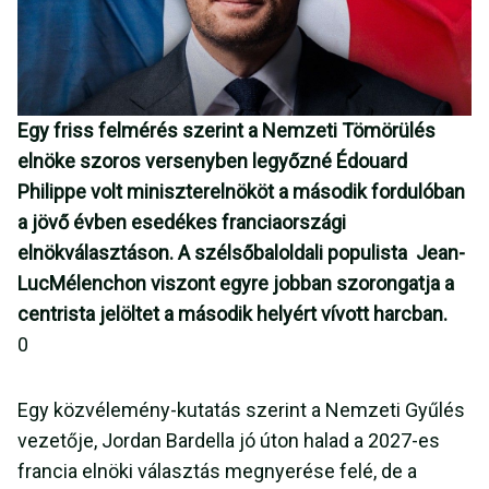
Egy friss felmérés szerint a Nemzeti Tömörülés
elnöke szoros versenyben legyőzné Édouard
Philippe volt miniszterelnököt a második fordulóban
a jövő évben esedékes franciaországi
elnökválasztáson. A szélsőbaloldali populista Jean-
LucMélenchon viszont egyre jobban szorongatja a
centrista jelöltet a második helyért vívott harcban.
0
Egy közvélemény-kutatás szerint a Nemzeti Gyűlés
vezetője, Jordan Bardella jó úton halad a 2027-es
francia elnöki választás megnyerése felé, de a