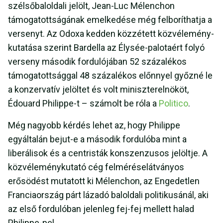
szélsőbaloldali jelölt, Jean-Luc Mélenchon
támogatottságának emelkedése még felboríthatja a
versenyt. Az Odoxa kedden közzétett közvélemény-
kutatása szerint Bardella az Élysée-palotaért folyó
verseny második fordulójában 52 százalékos
támogatottsággal 48 százalékos előnnyel győzné le
a konzervatív jelöltet és volt miniszterelnököt,
Édouard Philippe-t – számolt be róla a
Politico
.
Még nagyobb kérdés lehet az, hogy Philippe
egyáltalán bejut-e a második fordulóba mint a
liberálisok és a centristák konszenzusos jelöltje. A
közvéleménykutató cég felméréselátványos
erősödést mutatott ki Mélenchon, az Engedetlen
Franciaország párt lázadó baloldali politikusánál, aki
az első fordulóban jelenleg fej-fej mellett halad
Philippe-pel.