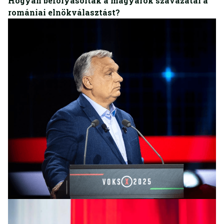
Hogyan befolyásolták a magyarok szavazatai a
romániai elnökválasztást?
BELFÖLD
Gratulált a megválasztott román elnöknek a
magyargyűlölő riválisát támogató Orbán Viktor