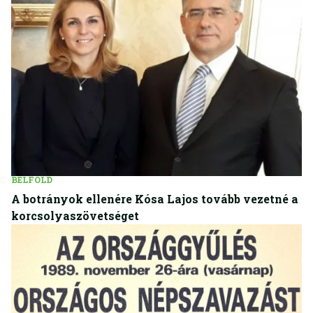
BELFÖLD
A botrányok ellenére Kósa Lajos tovább vezetné a
korcsolyaszövetséget