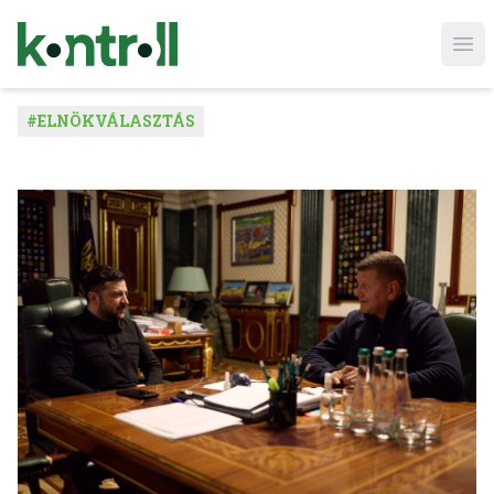
Ope
#
ELNÖKVÁLASZTÁS