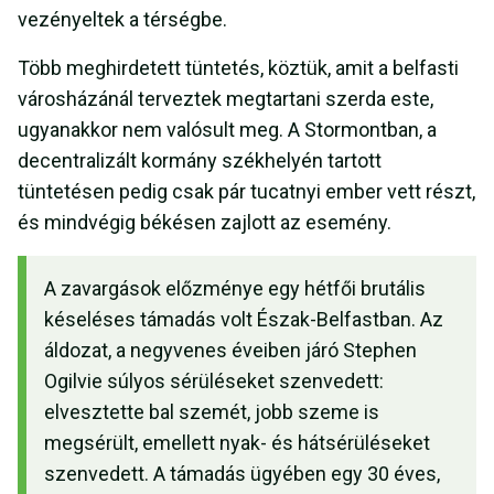
vezényeltek a térségbe.
Több meghirdetett tüntetés, köztük, amit a belfasti
városházánál terveztek megtartani szerda este,
ugyanakkor nem valósult meg. A Stormontban, a
decentralizált kormány székhelyén tartott
tüntetésen pedig csak pár tucatnyi ember vett részt,
és mindvégig békésen zajlott az esemény.
A zavargások előzménye egy hétfői brutális
késeléses támadás volt Észak-Belfastban. Az
áldozat, a negyvenes éveiben járó Stephen
Ogilvie súlyos sérüléseket szenvedett:
elvesztette bal szemét, jobb szeme is
megsérült, emellett nyak- és hátsérüléseket
szenvedett. A támadás ügyében egy 30 éves,