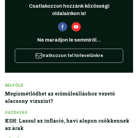
Csatlakozzon hozzánk közösségi
oldalainkon is!
Ne maradjon le semmiről...
Iratkozzon fel hírlevelünkre
BELFÖLD
Megismétlődhet az erőműleálláshoz vezető
alacsony vízszint?
GAZDASÁG
KSH: Lassul az infláció, havi alapon csökkennek
az árak