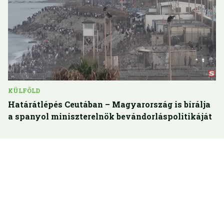
KÜLFÖLD
Határátlépés Ceutában – Magyarország is bírálja
a spanyol miniszterelnök bevándorláspolitikáját