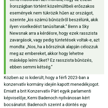
Írországban történt közelmúltbeli erőszakos
események nem tükrözik hűen az országot,
szerinte „kis számú bűnözőről beszélünk, akik
ilyen viselkedést tanúsítanak.” Benn a Sky
Newsnak arra a kérdésre, hogy ezek rasszista
zavargások, vagy pedig tüntetések voltak-e, azt
mondta: „Nos, ha a bőrszínük alapján célozzuk
meg az embereket, akkor hogy lehetne
másképp leírni őket? Ez rasszista bűnözés,
ebben semmi kétség.”
Közben az is kiderült, hogy a férfi 2023-ban a
konzervatív kormány idején kapott menedékjogot.
Emiatt a brit Konzervatív Párt egyik parlamenti
képviselője, Kemi Badenoch nyilvánosan kért
bocsánatot. Badenoch szerint a döntés egy