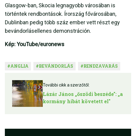
Glasgow-ban, Skocia legnagyobb városában is
történtek rendbontások. Írország fővárosában,
Dublinban pedig több száz ember vett részt egy
bevándorlásellenes demonstráción.
Kép: YouTube/euronews
#
ANGLIA
#
BEVÁNDORLÁS
#
RENDZAVARÁS
További cikk a szerzőtől:
Lázár János „őszödi beszéde": „a
kormány hibát követett el"