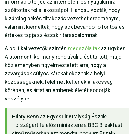
információ terjed az interneten, és nyugalomra
szólították fel a lakosságot. Hangsúlyozták, hogy
kizárólag békés tiltakozás vezethet eredményre,
valamint kiemelték, hogy sok bevándorló fontos és
értékes tagja az északír társadalomnak.
A politikai vezetők szintén
megszólaltak
az ügyben.
A stormonti kormány rendkívüli ülést tartott, majd
közleményben figyelmeztetett arra, hogy a
zavargások súlyos károkat okoznak a helyi
közösségeknek, félelmet keltenek a lakosság
körében, és ártatlan emberek életét sodorják
veszélybe.
Hilary Benn az Egyesült Királyság Észak-
Írországért felelős minisztere a BBC Breakfast
című műsorban azt mondta, hogy az Észak-