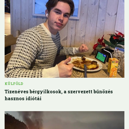
KÜLFÖLD
Tizenéves bérgyilkosok, a szervezett bűnözés
hasznos idiótái