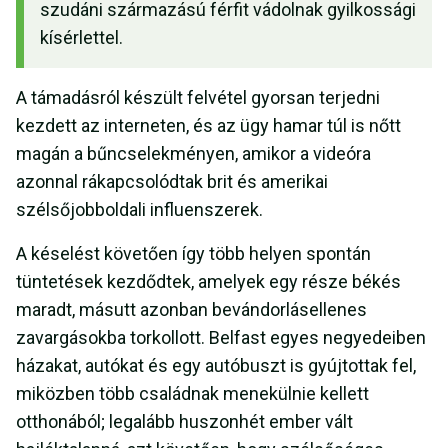
szudáni származású férfit vádolnak gyilkossági
kísérlettel.
A támadásról készült felvétel gyorsan terjedni
kezdett az interneten, és az ügy hamar túl is nőtt
magán a bűncselekményen, amikor a videóra
azonnal rákapcsolódtak brit és amerikai
szélsőjobboldali influenszerek.
A késelést követően így több helyen spontán
tüntetések kezdődtek, amelyek egy része békés
maradt, másutt azonban bevándorlásellenes
zavargásokba torkollott. Belfast egyes negyedeiben
házakat, autókat és egy autóbuszt is gyújtottak fel,
miközben több családnak menekülnie kellett
otthonából; legalább huszonhét ember vált