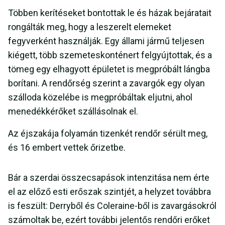
Többen kerítéseket bontottak le és házak bejáratait
rongálták meg, hogy a leszerelt elemeket
fegyverként használják. Egy állami jármű teljesen
kiégett, több szemeteskonténert felgyújtottak, és a
tömeg egy elhagyott épületet is megpróbált lángba
borítani. A rendőrség szerint a zavargók egy olyan
szálloda közelébe is megpróbáltak eljutni, ahol
menedékkérőket szállásolnak el.
Az éjszakája folyamán tizenkét rendőr sérült meg,
és 16 embert vettek őrizetbe.
Bár a szerdai összecsapások intenzitása nem érte
el az előző esti erőszak szintjét, a helyzet továbbra
is feszült: Derryből és Coleraine-ből is zavargásokról
számoltak be, ezért további jelentős rendőri erőket