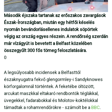
Második éjszaka tartanak az erőszakos zavargások
Észak-Írországban, miután egy hétfői késelés
nyomán bevándorlásellenes indulatok söpörtek
végig az ország egyes részein. A rendőrség szerdán
már vízágyút is bevetett a Belfast közelében
összegyűlt 300 fős tömeg feloszlatására.
0
A legsúlyosabb incidensek a Belfasttól
északnyugatra fekvő glengormley-i Sandyknowes
körforgalomnál történtek. A feketébe öltözött,
arcukat maszkkal eltakaró rendbontók téglákkal,
üvegekkel, fadarabokkal és Molotov-koktélokkal
támadtak a rohamrendőrökre - számolt be a
BBC
.