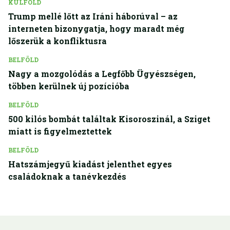
KÜLFÖLD
Trump mellé lőtt az Iráni háborúval – az
interneten bizonygatja, hogy maradt még
lőszerük a konfliktusra
BELFÖLD
Nagy a mozgolódás a Legfőbb Ügyészségen,
többen kerülnek új pozícióba
BELFÖLD
500 kilós bombát találtak Kisoroszinál, a Sziget
miatt is figyelmeztettek
BELFÖLD
Hatszámjegyű kiadást jelenthet egyes
családoknak a tanévkezdés