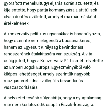
gyorsított menekültügyi eljárás során született, és
kijelentette, hogy pártja kormányzása alatt túl sok
olyan döntés született, amelyet ma már másként
értékelnének.
A konzervatív politikus ugyanakkor is hangsúlyozta,
hogy szerinte nem elegendő a bocsánatkérés,
hanem az Egyesült Királyság bevándorlási
rendszerének átalakítására van szükség. A vita
odáig jutott, hogy a Konzervatív Párt ismét felvetette
az Emberi Jogok Európai Egyezményéből való
kilépés lehetőségét, amely szerintük nagyobb
mozgásteret adna az illegális bevándorlás
visszaszorítására.
A helyzetet tovább súlyosbítja, hogy a nyugtalanság
már nem korlátozódik csupán Észak-Írországra.