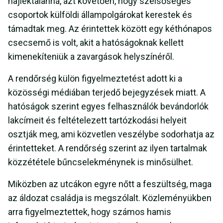
hajléktalanná, azt követően, hogy szélsőséges
csoportok külföldi állampolgárokat kerestek és
támadtak meg. Az érintettek között egy kéthónapos
csecsemő is volt, akit a hatóságoknak kellett
kimenekíteniük a zavargások helyszínéről.
A rendőrség külön figyelmeztetést adott ki a
közösségi médiában terjedő bejegyzések miatt. A
hatóságok szerint egyes felhasználók bevándorlók
lakcímeit és feltételezett tartózkodási helyeit
osztják meg, ami közvetlen veszélybe sodorhatja az
érintetteket. A rendőrség szerint az ilyen tartalmak
közzététele bűncselekménynek is minősülhet.
Miközben az utcákon egyre nőtt a feszültség, maga
az áldozat családja is megszólalt. Közleményükben
arra figyelmeztettek, hogy számos hamis