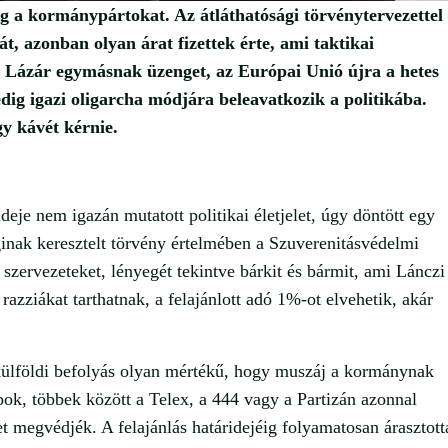
eg a kormánypártokat. Az átláthatósági törvénytervezettel
t, azonban olyan árat fizettek érte, ami taktikai
és Lázár egymásnak üzenget, az Európai Unió újra a hetes
dig igazi oligarcha módjára beleavatkozik a politikába.
y kávét kérnie.
eje nem igazán mutatott politikai életjelet, úgy döntött egy
áginak keresztelt törvény értelmében a Szuverenitásvédelmi
 szervezeteket, lényegét tekintve bárkit és bármit, ami Lánczi
azziákat tarthatnak, a felajánlott adó 1%-ot elvehetik, akár
ülföldi befolyás olyan mértékű, hogy muszáj a kormánynak
apok, többek között a Telex, a 444 vagy a Partizán azonnal
 megvédjék. A felajánlás határidejéig folyamatosan árasztott