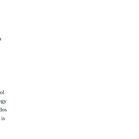
a
ol
egy
rdos
 is