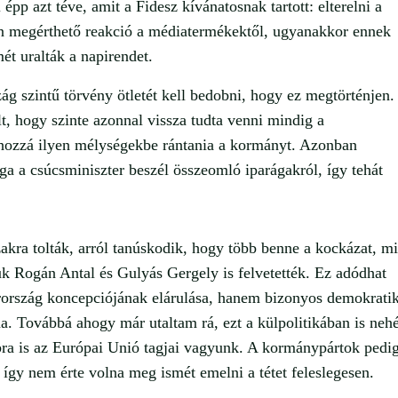
 épp azt téve, amit a Fidesz kívánatosnak tartott: elterelni a
en megérthető reakció a médiatermékektől, ugyanakkor ennek
t uralták a napirendet.
ág szintű törvény ötletét kell bedobni, hogy ez megtörténjen.
t, hogy szinte azonnal vissza tudta venni mindig a
 hozzá ilyen mélységekbe rántania a kormányt. Azonban
 a csúcsminiszter beszél összeomló iparágakról, így tehát
zakra tolták, arról tanúskodik, hogy több benne a kockázat, mi
ük Rogán Antal és Gulyás Gergely is felvetették. Ez adódhat
rország koncepciójának elárulása, hanem bizonyos demokrati
lna. Továbbá ahogy már utaltam rá, ezt a külpolitikában is neh
bra is az Európai Unió tagjai vagyunk. A kormánypártok pedi
, így nem érte volna meg ismét emelni a tétet feleslegesen.