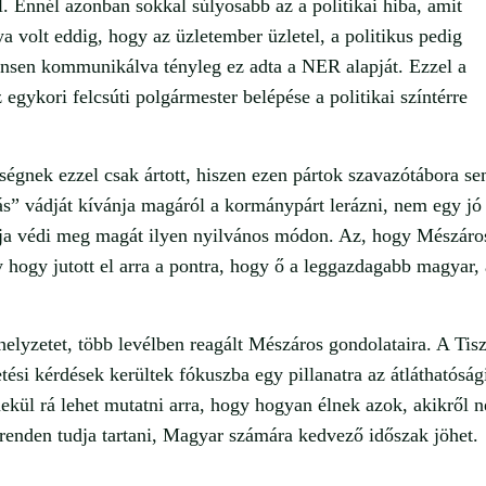
l. Ennél azonban sokkal súlyosabb az a politikai hiba, amit
a volt eddig, hogy az üzletember üzletel, a politikus pedig
tensen kommunikálva tényleg ez adta a NER alapját. Ezzel a
 egykori felcsúti polgármester belépése a politikai színtérre
ségnek ezzel csak ártott, hiszen ezen pártok szavazótábora s
zás” vádját kívánja magáról a kormánypárt lerázni, nem egy jó
ája védi meg magát ilyen nyilvános módon. Az, hogy Mészáro
y hogy jutott el arra a pontra, hogy ő a leggazdagabb magyar,
helyzetet, több levélben reagált Mészáros gondolataira. A Tis
ési kérdések kerültek fókuszba egy pillanatra az átláthatóság
ekül rá lehet mutatni arra, hogy hogyan élnek azok, akikről 
renden tudja tartani, Magyar számára kedvező időszak jöhet.