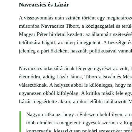
Navracsics és Lázár
A visszavonulás után szintén történt egy meghatároz
műsorába Navracsics Tibort, a közigazgatási és terüle
Magyar Péter hirdetni kezdett: az állampárt szétesésé
tetőfokára hágott, az interjú megjelent. A beszélget
jelenleg a párt ökleként használt politikusával vannak
Navracsics odaszúrásának lényege egyrészt az volt,
életmódra, addig Lázár János, Tiborcz István és Més
választóknak. A helyzet abból is különleges, hogy m
ugyanezen okból kifolyólag. A kritika másik fele egy
Lázár megsértette akkor, amikor előbbi találkozott 
Nagyon ritka az, hogy a Fideszen belül ilyen, a n
több elmélet is megjelent: egyesek szerint ez Ro
konzervatív, klasszikusan polgári szavazókat pró