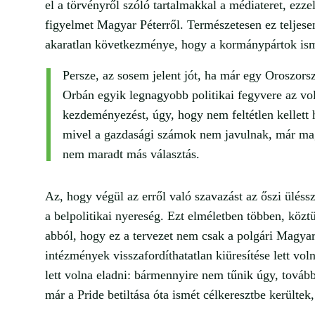
el a törvényről szóló tartalmakkal a médiateret, ezzel
figyelmet Magyar Péterről. Természetesen ez teljes
akaratlan következménye, hogy a kormánypártok ismé
Persze, az sosem jelent jót, ha már egy Oroszorsz
Orbán egyik legnagyobb politikai fegyvere az vol
kezdeményezést, úgy, hogy nem feltétlen kellett
mivel a gazdasági számok nem javulnak, már maga
nem maradt más választás.
Az, hogy végül az erről való szavazást az őszi üléss
a belpolitikai nyereség. Ezt elméletben többen, közt
abból, hogy ez a tervezet nem csak a polgári Magya
intézmények visszafordíthatatlan kiüresítése lett vo
lett volna eladni: bármennyire nem tűnik úgy, továb
már a Pride betiltása óta ismét célkeresztbe kerültek