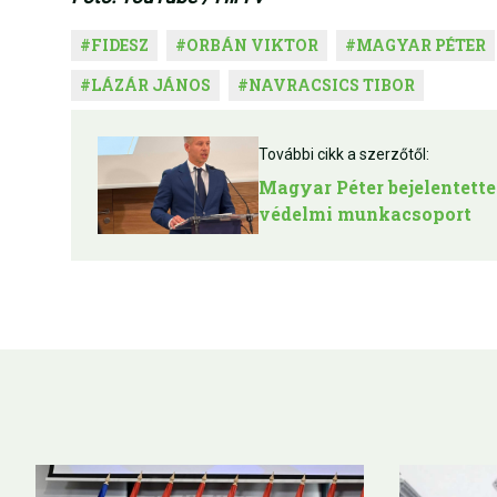
#
FIDESZ
#
ORBÁN VIKTOR
#
MAGYAR PÉTER
#
LÁZÁR JÁNOS
#
NAVRACSICS TIBOR
További cikk a szerzőtől:
Magyar Péter bejelentette
védelmi munkacsoport