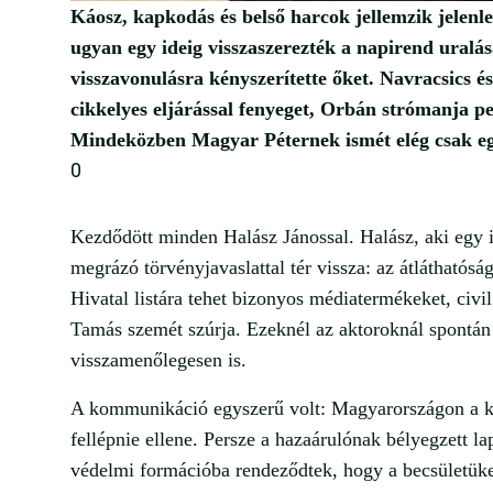
Káosz, kapkodás és belső harcok jellemzik jelenl
ugyan egy ideig visszaszerezték a napirend uralásá
visszavonulásra kényszerítette őket. Navracsics 
cikkelyes eljárással fenyeget, Orbán strómanja pe
Mindeközben Magyar Péternek ismét elég csak eg
0
Kezdődött minden Halász Jánossal. Halász, aki egy id
megrázó törvényjavaslattal tér vissza: az átláthatós
Hivatal listára tehet bizonyos médiatermékeket, civil
Tamás szemét szúrja. Ezeknél az aktoroknál spontán r
visszamenőlegesen is.
A kommunikáció egyszerű volt: Magyarországon a k
fellépnie ellene. Persze a hazaárulónak bélyegzett l
védelmi formációba rendeződtek, hogy a becsületüket