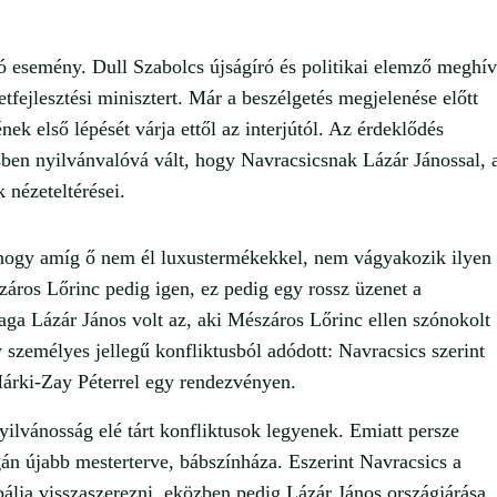
ó esemény. Dull Szabolcs újságíró és politikai elemző meghív
tfejlesztési minisztert. Már a beszélgetés megjelenése előtt
nek első lépését várja ettől az interjútól. Az érdeklődés
ésben nyilvánvalóvá vált, hogy Navracsicsnak Lázár Jánossal, 
 nézeteltérései.
 hogy amíg ő nem él luxustermékekkel, nem vágyakozik ilyen
záros Lőrinc pedig igen, ez pedig egy rossz üzenet a
aga Lázár János volt az, aki Mészáros Lőrinc ellen szónokolt
 személyes jellegű konfliktusból adódott: Navracsics szerint
Márki-Zay Péterrel egy rendezvényen.
yilvánosság elé tárt konfliktusok legyenek. Emiatt persze
gán újabb mesterterve, bábszínháza. Eszerint Navracsics a
bálja visszaszerezni, eközben pedig Lázár János országjárása