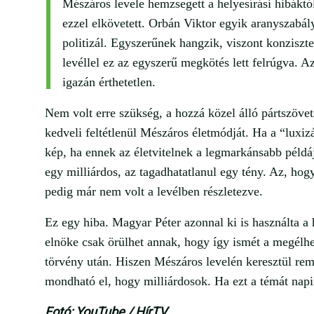
Mészáros levele hemzsegett a helyesírási hibáktó
ezzel elkövetett. Orbán Viktor egyik aranyszabály
politizál. Egyszerűnek hangzik, viszont konzisz
levéllel ez az egyszerű megkötés lett felrúgva. Az
igazán érthetetlen.
Nem volt erre szükség, a hozzá közel álló pártszövet
kedveli feltétlenül Mészáros életmódját. Ha a “luxi
kép, ha ennek az életvitelnek a legmarkánsabb péld
egy milliárdos, az tagadhatatlanul egy tény. Az, hog
pedig már nem volt a levélben részletezve.
Ez egy hiba. Magyar Péter azonnal ki is használta a 
elnöke csak örülhet annak, hogy így ismét a megélhet
törvény után. Hiszen Mészáros levelén keresztül rem
mondható el, hogy milliárdosok. Ha ezt a témát napi
Fotó: YouTube / HírTV