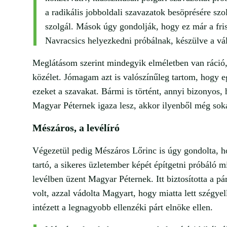
a radikális jobboldali szavazatok besöprésére szo
szolgál. Mások úgy gondolják, hogy ez már a fr
Navracsics helyezkedni próbálnak, készülve a vál
Meglátásom szerint mindegyik elméletben van ráció
közélet. Jómagam azt is valószínűleg tartom, hogy eg
ezeket a szavakat. Bármi is történt, annyi bizonyos,
Magyar Péternek igaza lesz, akkor ilyenből még soka
Mészáros, a levélíró
Végezetül pedig Mészáros Lőrinc is úgy gondolta, hog
tartó, a sikeres üzletember képét építgetni próbáló m
levélben üzent Magyar Péternek. Itt biztosította a pá
volt, azzal vádolta Magyart, hogy miatta lett szégye
intézett a legnagyobb ellenzéki párt elnöke ellen.