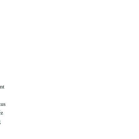
nt
kus
éz
g