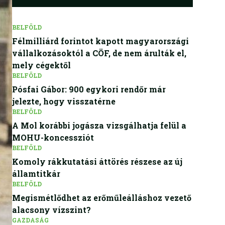
BELFÖLD
Félmilliárd forintot kapott magyarországi
vállalkozásoktól a CÖF, de nem árulták el,
mely cégektől
BELFÖLD
Pósfai Gábor: 900 egykori rendőr már
jelezte, hogy visszatérne
BELFÖLD
A Mol korábbi jogásza vizsgálhatja felül a
MOHU-koncessziót
BELFÖLD
Komoly rákkutatási áttörés részese az új
államtitkár
BELFÖLD
Megismétlődhet az erőműleálláshoz vezető
alacsony vízszint?
GAZDASÁG