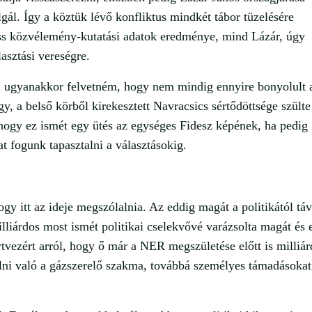
lgál. Így a köztük lévő konfliktus mindkét tábor tüzelésére
iss közvélemény-kutatási adatok eredménye, mind Lázár, úgy
asztási vereségre.
, ugyanakkor felvetném, hogy nem mindig ennyire bonyolult 
y, a belső körből kirekesztett Navracsics sértődöttsége szülte
 hogy ez ismét egy ütés az egységes Fidesz képének, ha pedig
t fogunk tapasztalni a választásokig.
y itt az ideje megszólalnia. Az eddig magát a politikától táv
illiárdos most ismét politikai cselekvővé varázsolta magát és 
rtvezért arról, hogy ő már a NER megszületése előtt is milliá
llni való a gázszerelő szakma, továbbá személyes támadásokat