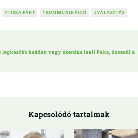
#
TISZA PÁRT
#
KOMMUNIKÁCIÓ
#
VÁLASZTÁS
: legkésőbb kedden vagy szerdán leáll Paks, összeül a
Kapcsolódó tartalmak