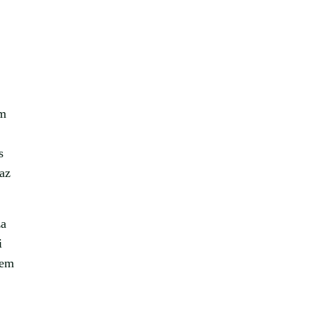
em
s
 az
za
i
nem