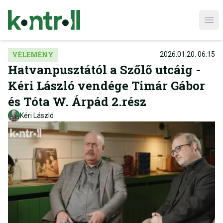
Ope
VÉLEMÉNY
2026.01.20. 06:15
Hatvanpusztától a Szőlő utcáig -
Kéri László vendége Timár Gábor
és Tóta W. Árpád 2.rész
Kéri László