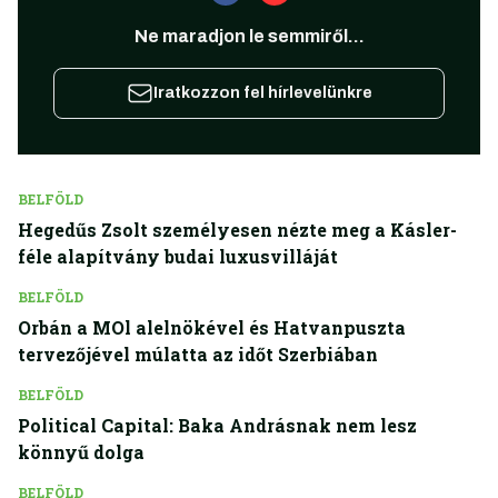
Ne maradjon le semmiről...
Iratkozzon fel hírlevelünkre
BELFÖLD
Hegedűs Zsolt személyesen nézte meg a Kásler-
féle alapítvány budai luxusvilláját
BELFÖLD
Orbán a MOl alelnökével és Hatvanpuszta
tervezőjével múlatta az időt Szerbiában
BELFÖLD
Political Capital: Baka Andrásnak nem lesz
könnyű dolga
BELFÖLD