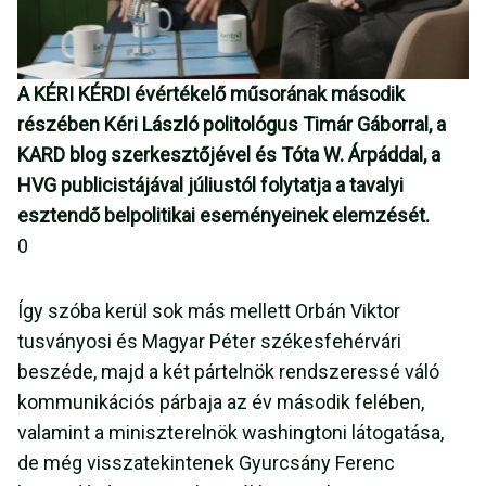
A KÉRI KÉRDI évértékelő műsorának második
részében Kéri László politológus Timár Gáborral, a
KARD blog szerkesztőjével és Tóta W. Árpáddal, a
HVG publicistájával júliustól folytatja a tavalyi
esztendő belpolitikai eseményeinek elemzését.
0
Így szóba kerül sok más mellett Orbán Viktor
tusványosi és Magyar Péter székesfehérvári
beszéde, majd a két pártelnök rendszeressé váló
kommunikációs párbaja az év második felében,
valamint a miniszterelnök washingtoni látogatása,
de még visszatekintenek Gyurcsány Ferenc