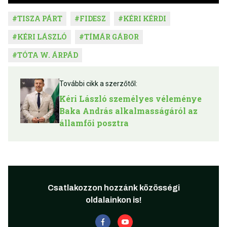
#
TISZA PÁRT
#
FIDESZ
#
KÉRI KÉRDI
#
KÉRI LÁSZLÓ
#
TÍMÁR GÁBOR
#
TÓTA W. ÁRPÁD
További cikk a szerzőtől:
Kéri László személyes véleménye
Baka András alkalmasságáról az
államfői posztra
Csatlakozzon hozzánk közösségi
oldalainkon is!