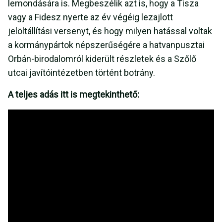
lemondására is. Megbeszélik azt is, hogy a Tisza
vagy a Fidesz nyerte az év végéig lezajlott
jelöltállítási versenyt, és hogy milyen hatással voltak
a kormánypártok népszerűségére a hatvanpusztai
Orbán-birodalomról kiderült részletek és a Szőlő
utcai javítóintézetben történt botrány.
A teljes adás itt is megtekinthető: