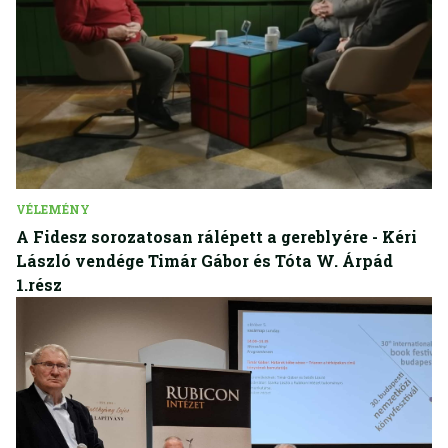
VÉLEMÉNY
A Fidesz sorozatosan rálépett a gereblyére - Kéri
László vendége Timár Gábor és Tóta W. Árpád
1.rész