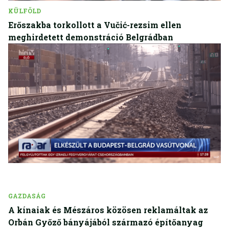
KÜLFÖLD
Erőszakba torkollott a Vučić-rezsim ellen
meghirdetett demonstráció Belgrádban
GAZDASÁG
A kínaiak és Mészáros közösen reklamáltak az
Orbán Győző bányájából származó építőanyag