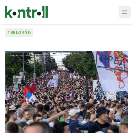
Ope
#
BELGRÁD