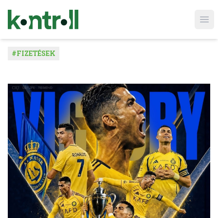
Ope
#
FIZETÉSEK