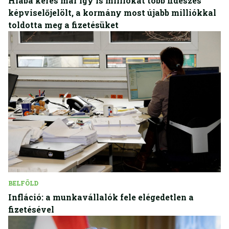
Hiába keres már így is milliókat több fideszes
képviselőjelölt, a kormány most újabb milliókkal
toldotta meg a fizetésüket
BELFÖLD
Infláció: a munkavállalók fele elégedetlen a
fizetésével