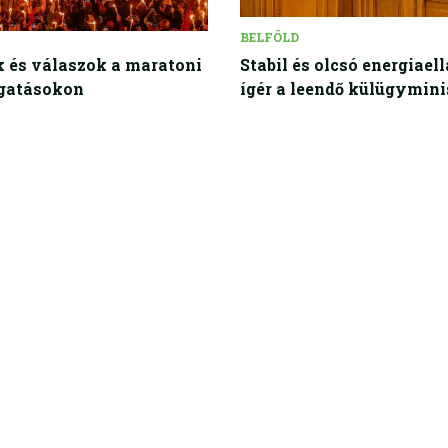
BELFÖLD
 és válaszok a maratoni
Stabil és olcsó energiaell
gatásokon
ígér a leendő külügymini