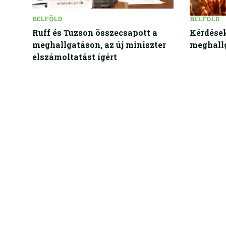
BELFÖLD
BELFÖLD
Ruff és Tuzson összecsapott a
Kérdések
meghallgatáson, az új miniszter
meghall
elszámoltatást ígért