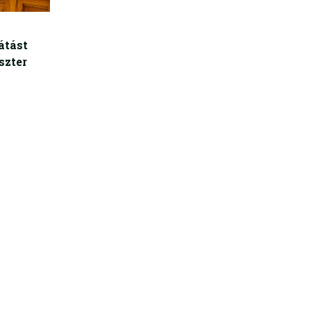
átást
szter