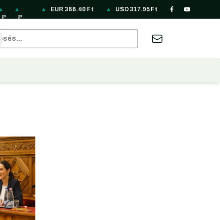
▲
▲
▲
▲
▲
EUR
▲
366.40
▲
Ft
▲
▲
▲
USD
▲
317.95
▲
Ft
▲
▲
▲
▲
P
P
R
R
R
S
S
T
T
U
U
Z
A
B
HP
LN
O
S
U
EK
G
H
RY
A
S
A
U
RL
.
85
N
D
B
33
D
B
6.
H
D
R
D
62
sés
2
.1
69
3.
3.
.4
24
9.
66
7.
31
19
22
.1
8
.7
12
87
8
8.
62
F
10
7.
.5
3.
9
F
0
F
F
F
09
F
t
F
95
2
74
F
t
F
t
t
t
F
t
t
F
F
F
t
t
t
t
t
t