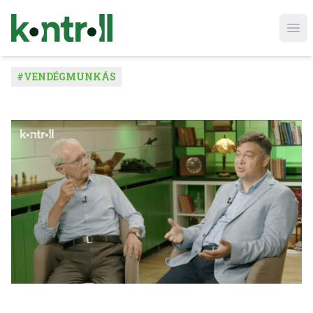
Ope
#
VENDÉGMUNKÁS