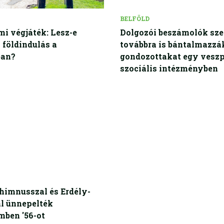
BELFÖLD
i végjáték: Lesz-e
Dolgozói beszámolók sze
i földindulás a
továbbra is bántalmazzá
ban?
gondozottakat egy vesz
szociális intézményben
himnusszal és Erdély-
l ünnepelték
ben '56-ot