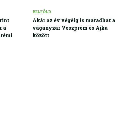
BELFÖLD
rint
Akár az év végéig is maradhat a
k a
vágányzár Veszprém és Ajka
prémi
között