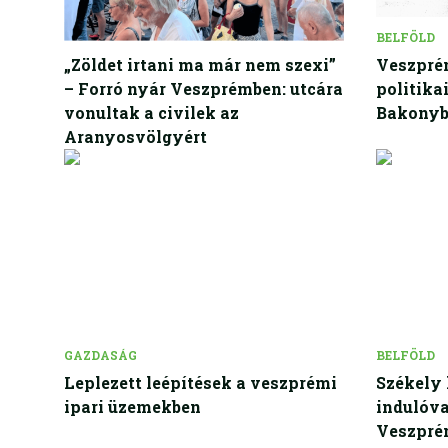
BELFÖLD
BELFÖLD
„Zöldet irtani ma már nem szexi”
Veszprém
– Forró nyár Veszprémben: utcára
politika
vonultak a civilek az
Bakony
Aranyosvölgyért
GAZDASÁG
BELFÖLD
Leplezett leépítések a veszprémi
Székely 
ipari üzemekben
indulóva
Veszprém