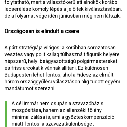
folytatható, mert a választókerületi elnökök korábbi 
lecserélése komoly lépés a jelöltek kiválasztásában, 
de a folyamat vége idén júniusban még nem látszik.
Országosan is elindult a csere
A párt stratégiája világos: a korábban sorozatosan 
vesztes vagy politikailag túlhasznált figurák helyére 
népszerű, helyi beágyazottságú polgármestereket 
és friss arcokat kívánnak állítani. Ez különösen 
Budapesten lehet fontos, ahol a Fidesz az elmúlt 
három országgyűlési választáson alig tudott egyéni 
mandátumot szerezni.
A cél immár nem csupán a szavazóbázis 
mozgósítása, hanem az ellenzéki fölény 
minimalizálása is, ami a győzteskompenzáció 
miatt fontos: a szavazatkülönbséget 