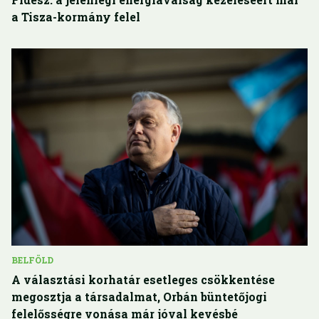
a Tisza-kormány felel
BELFÖLD
A választási korhatár esetleges csökkentése
megosztja a társadalmat, Orbán büntetőjogi
felelősségre vonása már jóval kevésbé