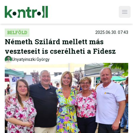
Ope
BELFÖLD
2025.06.30. 07:43
Németh Szilárd mellett más
veszteseit is cserélheti a Fidesz
Unyatyinszki György