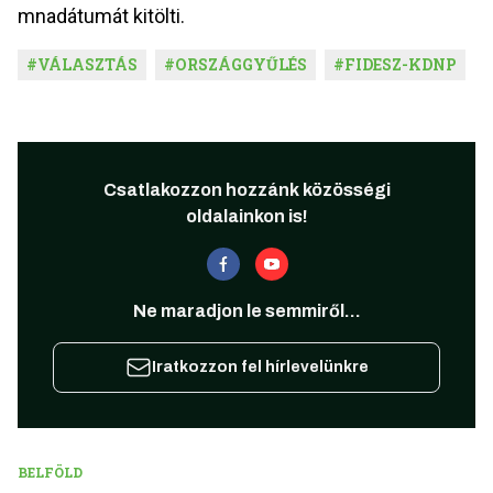
mnadátumát kitölti.
#
VÁLASZTÁS
#
ORSZÁGGYŰLÉS
#
FIDESZ-KDNP
Csatlakozzon hozzánk közösségi
oldalainkon is!
Ne maradjon le semmiről...
Iratkozzon fel hírlevelünkre
BELFÖLD