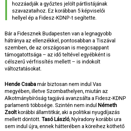
hozzáadják a győztes jelölt pártlistájának 
szavazataihoz. Ez korábban 5 képviselői 
hellyel ép a Fidesz-KDNP-t segítette.
Bár a Fidesznek Budapesten van a legnagyobb 
hátránya az ellenzékkel, pontosabban a Tiszával 
szemben, de az országosan is megcsappant 
támogatottsága – az idő teltével egyébként is 
célszerű vérfrissítés mellett – is indokolt 
változtatásokat.
Hende Csaba
 már biztosan nem indul Vas 
megyében, illetve Szombathelyen, miután az 
Alkotmánybíróság tagjává avanzsálta a Fidesz-KDNP 
parlamenti többsége. Szintén nem indul 
Németh 
Zsolt
 korábbi államtitkár, aki a politikai nyugdíjazás 
mellett döntött. 
Tasó László
, Nyíradony korábbi ura 
sem indul újra, ennek hátterében a köreihez köthető 