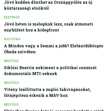
Jövő kedden dönthet az Országgyűlés az új
köztársasági elnökről
ÉLETMÓD
Jövő héten is melegünk lesz, csak átmeneti
enyhülést hoz a hidegfront
KULTÚRA
A Minden vagy a Semmi a jobb? Elefántdübörgés
Óbuda szívében
BELFÖLD
Siklósi Beatrix nekiment a politikai cenzúrát
dokumentáló MTI-seknek
BELFÖLD
Vitézy leállíttatta a zuglói fakivágásokat,
főtájépítész érkezik a MÁV-hoz
BELFÖLD