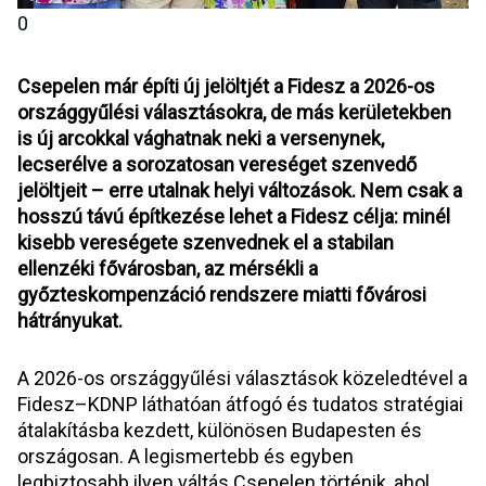
0
Csepelen már építi új jelöltjét a Fidesz a 2026-os 
országgyűlési választásokra, de más kerületekben 
is új arcokkal vághatnak neki a versenynek, 
lecserélve a sorozatosan vereséget szenvedő 
jelöltjeit – erre utalnak helyi változások. Nem csak a 
hosszú távú építkezése lehet a Fidesz célja: minél 
kisebb vereségete szenvednek el a stabilan 
ellenzéki fővárosban, az mérsékli a 
győzteskompenzáció rendszere miatti fővárosi 
hátrányukat. 
A 2026-os országgyűlési választások közeledtével a 
Fidesz–KDNP láthatóan átfogó és tudatos stratégiai 
átalakításba kezdett, különösen Budapesten és 
országosan. A legismertebb és egyben 
legbiztosabb ilyen váltás Csepelen történik, ahol 