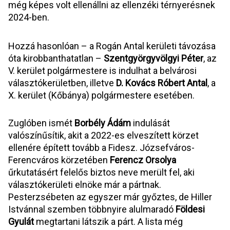
még képes volt ellenállni az ellenzéki térnyerésnek 
2024-ben.
Hozzá hasonlóan – a Rogán Antal kerületi távozása 
óta kirobbanthatatlan – 
Szentgyörgyvölgyi Péter
, az 
V. kerület polgármestere is indulhat a belvárosi 
választókerületben, illetve 
D. Kovács Róbert Antal
, a 
X. kerület (Kőbánya) polgármestere esetében. 
Zuglóben ismét 
Borbély Ádám
 indulását 
valószínűsítik, akit a 2022-es elveszített körzet 
ellenére épített tovább a Fidesz. Józsefváros-
Ferencváros körzetében 
Ferencz Orsolya
űrkutatásért felelős biztos neve merült fel, aki 
választókerületi elnöke már a pártnak. 
Pesterzsébeten az egyszer már győztes, de Hiller 
Istvánnal szemben többnyire alulmaradó 
Földesi 
Gyulát
 megtartani látszik a párt. A lista még 