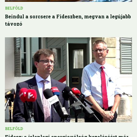
BELFÖLD
Beindul a sorcsere a Fideszben, megvan a legújabb
távozó
BELFÖLD
Fidesz: a jelenlegi energiaválság kezeléséért már