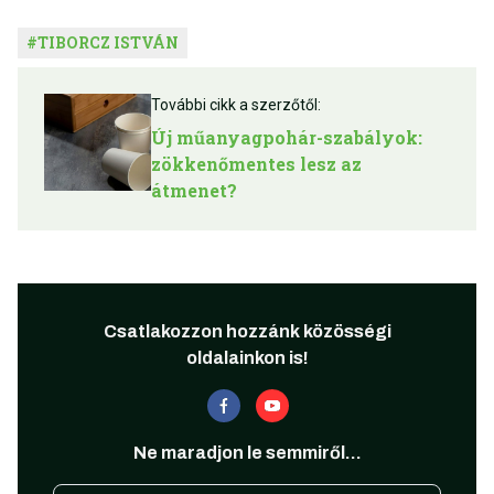
#
TIBORCZ ISTVÁN
További cikk a szerzőtől:
Új műanyagpohár-szabályok:
zökkenőmentes lesz az
átmenet?
Csatlakozzon hozzánk közösségi
oldalainkon is!
Ne maradjon le semmiről...