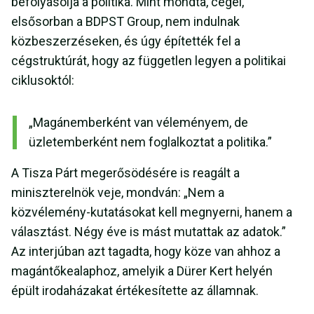
befolyásolja a politika. Mint mondta, cégei,
elsősorban a BDPST Group, nem indulnak
közbeszerzéseken, és úgy építették fel a
cégstruktúrát, hogy az független legyen a politikai
ciklusoktól:
„Magánemberként van véleményem, de
üzletemberként nem foglalkoztat a politika.”
A Tisza Párt megerősödésére is reagált a
miniszterelnök veje, mondván: „Nem a
közvélemény-kutatásokat kell megnyerni, hanem a
választást. Négy éve is mást mutattak az adatok.”
Az interjúban azt tagadta, hogy köze van ahhoz a
magántőkealaphoz, amelyik a Dürer Kert helyén
épült irodaházakat értékesítette az államnak.