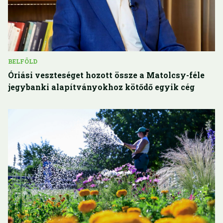
BELFÖLD
Óriási veszteséget hozott össze a Matolcsy-féle
jegybanki alapítványokhoz kötődő egyik cég