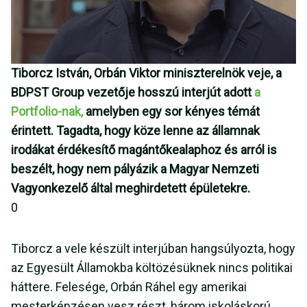
Tiborcz István, Orbán Viktor miniszterelnök veje, a
BDPST Group vezetője hosszú interjút adott
a
Portfolio-nak,
amelyben egy sor kényes témát
érintett. Tagadta, hogy köze lenne az államnak
irodákat érdékesítő magántőkealaphoz és arról is
beszélt, hogy nem pályázik a Magyar Nemzeti
Vagyonkezelő által meghirdetett épületekre.
0
Tiborcz a vele készült interjúban hangsúlyozta, hogy
az Egyesült Államokba költözésüknek nincs politikai
háttere. Felesége, Orbán Ráhel egy amerikai
mesterképzésen vesz részt, három iskoláskorú