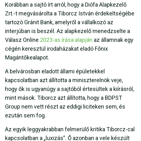
Korábban a sajtó írt arról, hogy a Diófa Alapkezelő
Zrt.-t megvásárolta a Tiborcz István érdekeltségébe
tartozó Gránit Bank, amelyről a vállalkozó az
interjúban is beszél. Az alapkezelő menedzselte a
Válasz Online
2023-as írása alapján
az államnak egy
cégén keresztül irodaházakat eladó Főnix
Magántőkealapot.
A belvárosban eladott állami épületekkel
kapcsolatban azt állította a miniszterelnök veje,
hogy ők is ugyanúgy a sajtóból értesültek a kiírásról,
mint mások. Tiborcz azt állította, hogy a BDPST
Group nem vett részt az eddigi liciteken sem, és
ezután sem fog.
Az egyik leggyakrabban felmerülő kritika Tiborcz-cal
kapcsolatban a „luxizás”. Ő azonban a vele készült