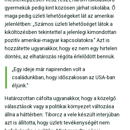
gyermekük pedig kint közösen járhat iskolába. Ő
maga pedig üzleti lehetőségeket lát az amerikai
jelenlétben: „Számos üzleti lehetőséget látok a
kiköltözésben tekintettel a jelenlegi kimondottan
pozitív amerikai-magyar kapcsolatokra.” Azt is
hozzátette ugyanakkor, hogy ez nem egy hirtelen
döntés, az elhatározás régóta érlelődött bennük.
„Egy ideje már napirenden volt a
családunkban, hogy időszakosan az USA-ban
éljünk.”
Határozottan cáfolta ugyanakkor, hogy a közelgő
választások vagy a politikai környezet változása
állna a háttérben: Tiborcz a vele készült interjúban
azt is állította, hogy üzleti tevékenységét nem