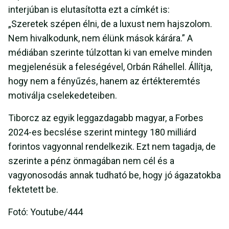
interjúban is elutasította ezt a címkét is:
„Szeretek szépen élni, de a luxust nem hajszolom.
Nem hivalkodunk, nem élünk mások kárára.” A
médiában szerinte túlzottan ki van emelve minden
megjelenésük a feleségével, Orbán Ráhellel. Állítja,
hogy nem a fényűzés, hanem az értékteremtés
motiválja cselekedeteiben.
Tiborcz az egyik leggazdagabb magyar, a Forbes
2024-es becslése szerint mintegy 180 milliárd
forintos vagyonnal rendelkezik. Ezt nem tagadja, de
szerinte a pénz önmagában nem cél és a
vagyonosodás annak tudható be, hogy jó ágazatokba
fektetett be.
Fotó: Youtube/444