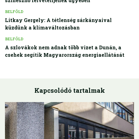
színésznő felvételijének ügyében
BELFÖLD
Litkay Gergely: A tétlenség sárkányaival
küzdünk a klímaváltozásban
BELFÖLD
A szlovákok nem adnak több vizet a Dunán, a
csehek segítik Magyarország energiaellátását
Kapcsolódó tartalmak