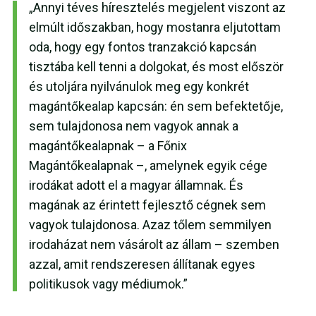
„Annyi téves híresztelés megjelent viszont az
elmúlt időszakban, hogy mostanra eljutottam
oda, hogy egy fontos tranzakció kapcsán
tisztába kell tenni a dolgokat, és most először
és utoljára nyilvánulok meg egy konkrét
magántőkealap kapcsán: én sem befektetője,
sem tulajdonosa nem vagyok annak a
magántőkealapnak – a Főnix
Magántőkealapnak –, amelynek egyik cége
irodákat adott el a magyar államnak. És
magának az érintett fejlesztő cégnek sem
vagyok tulajdonosa. Azaz tőlem semmilyen
irodaházat nem vásárolt az állam – szemben
azzal, amit rendszeresen állítanak egyes
politikusok vagy médiumok.”