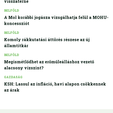
visszatérne
BELFÖLD
A Mol korábbi jogásza vizsgálhatja felül a MOHU-
koncessziót
BELFÖLD
Komoly rákkutatási áttörés részese az új
államtitkár
BELFÖLD
Megismétlődhet az erőműleálláshoz vezető
alacsony vízszint?
GAZDASÁG
KSH: Lassul az infláció, havi alapon csökkennek
az árak