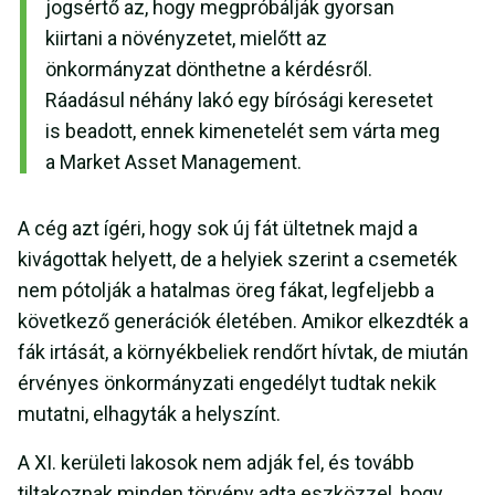
jogsértő az, hogy megpróbálják gyorsan
kiirtani a növényzetet, mielőtt az
önkormányzat dönthetne a kérdésről.
Ráadásul néhány lakó egy bírósági keresetet
is beadott, ennek kimenetelét sem várta meg
a Market Asset Management.
A cég azt ígéri, hogy sok új fát ültetnek majd a
kivágottak helyett, de a helyiek szerint a csemeték
nem pótolják a hatalmas öreg fákat, legfeljebb a
következő generációk életében. Amikor elkezdték a
fák irtását, a környékbeliek rendőrt hívtak, de miután
érvényes önkormányzati engedélyt tudtak nekik
mutatni, elhagyták a helyszínt.
A XI. kerületi lakosok nem adják fel, és tovább
tiltakoznak minden törvény adta eszközzel, hogy