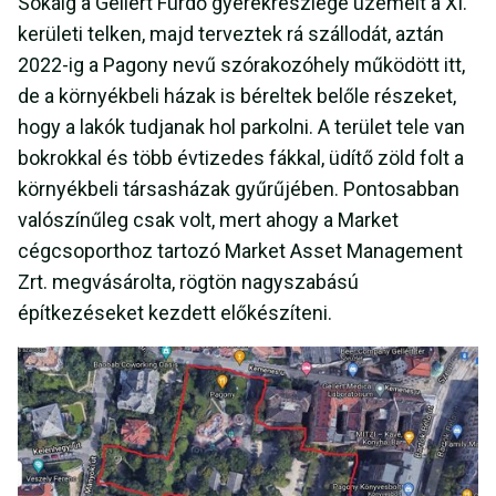
Sokáig a Gellért Fürdő gyerekrészlege üzemelt a XI.
kerületi telken, majd terveztek rá szállodát, aztán
2022-ig a Pagony nevű szórakozóhely működött itt,
de a környékbeli házak is béreltek belőle részeket,
hogy a lakók tudjanak hol parkolni. A terület tele van
bokrokkal és több évtizedes fákkal, üdítő zöld folt a
környékbeli társasházak gyűrűjében. Pontosabban
valószínűleg csak volt, mert ahogy a Market
cégcsoporthoz tartozó Market Asset Management
Zrt. megvásárolta, rögtön nagyszabású
építkezéseket kezdett előkészíteni.