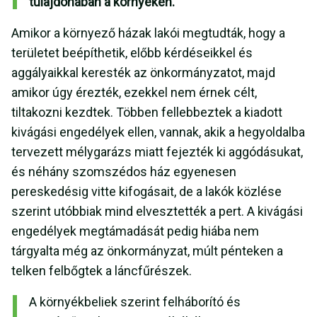
tulajdonában a környéken.
Amikor a környező házak lakói megtudták, hogy a
területet beépíthetik, előbb kérdéseikkel és
aggályaikkal keresték az önkormányzatot, majd
amikor úgy érezték, ezekkel nem érnek célt,
tiltakozni kezdtek. Többen fellebbeztek a kiadott
kivágási engedélyek ellen, vannak, akik a hegyoldalba
tervezett mélygarázs miatt fejezték ki aggódásukat,
és néhány szomszédos ház egyenesen
pereskedésig vitte kifogásait, de a lakók közlése
szerint utóbbiak mind elvesztették a pert. A kivágási
engedélyek megtámadását pedig hiába nem
tárgyalta még az önkormányzat, múlt pénteken a
telken felbőgtek a láncfűrészek.
A környékbeliek szerint felháborító és