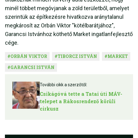
minél többet megóvjanak a zöld területből, amelyet
szerintük az építkezésre hivatkozva aránytalanul
megkárosít az Orbán Viktor "kötélbarátjához",
Garancsi Istvánhoz köthető Market ingatlanfejlesztő
cége.
#
ORBÁN VIKTOR
#
TIBORCZ ISTVÁN
#
MARKET
#
GARANCSI ISTVÁN
További cikk a szerzőtől:
Csikágóvá tette a Tatai úti MÁV-
telepet a Rákosrendező körüli
cirkusz