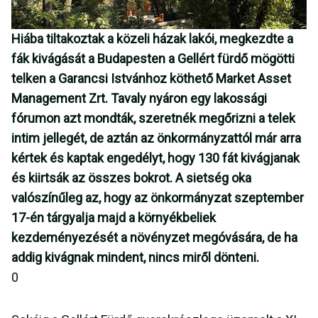
Hiába tiltakoztak a közeli házak lakói, megkezdte a
fák kivágását a Budapesten a Gellért fürdő mögötti
telken a Garancsi Istvánhoz köthető Market Asset
Management Zrt. Tavaly nyáron egy lakossági
fórumon azt mondták, szeretnék megőrizni a telek
intim jellegét, de aztán az önkormányzattól már arra
kértek és kaptak engedélyt, hogy 130 fát kivágjanak
és kiirtsák az összes bokrot. A sietség oka
valószínűleg az, hogy az önkormányzat szeptember
17-én tárgyalja majd a környékbeliek
kezdeményezését a növényzet megóvására, de ha
addig kivágnak mindent, nincs miről dönteni.
0