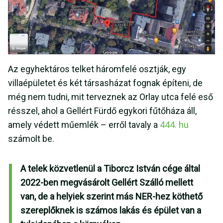
Az egyhektáros telket háromfelé osztják, egy
villaépületet és két társasházat fognak építeni, de
még nem tudni, mit terveznek az Orlay utca felé eső
résszel, ahol a Gellért Fürdő egykori fűtőháza áll,
amely védett műemlék – erről tavaly a
444. hu
számolt be.
A telek közvetlenül a Tiborcz István cége által
2022-ben megvásárolt Gellért Szálló mellett
van, de a helyiek szerint más NER-hez köthető
szereplőknek is számos lakás és épület van a