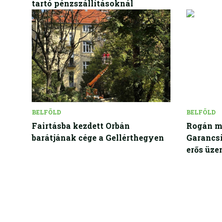
tartó pénzszállításoknál
BELFÖLD
BELFÖLD
Fairtásba kezdett Orbán
Rogán me
barátjának cége a Gellérthegyen
Garancsi
erős üze