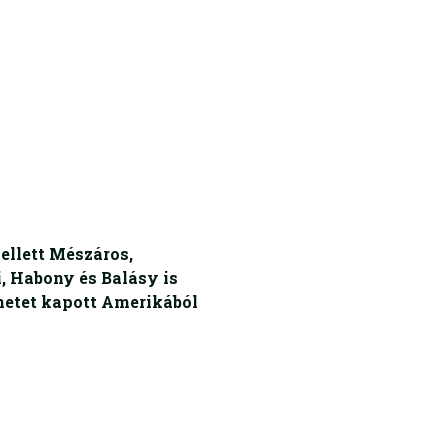
llett Mészáros,
, Habony és Balásy is
netet kapott Amerikából