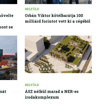
BELFÖLD
növelte
Orbán Viktor kötélbarátja 100
milliárd forintot vett ki a cégéből
most se
BELFÖLD
isát
ÁSZ nélkül marad a NER-es
irodakomplexum