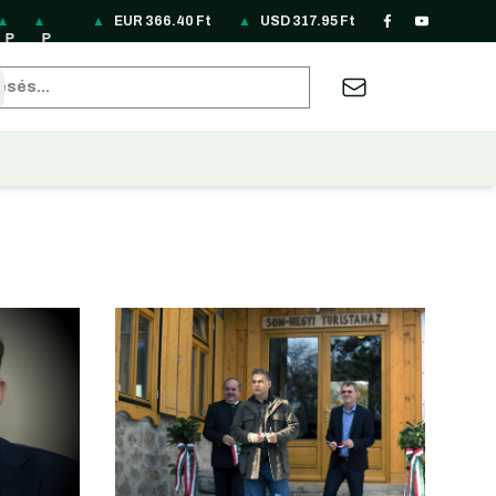
▲
▲
▲
▲
▲
EUR
▲
366.40
▲
Ft
▲
▲
▲
USD
▲
317.95
▲
Ft
▲
▲
▲
▲
P
P
R
R
R
S
S
T
T
U
U
Z
A
B
P
LN
O
S
U
EK
G
H
RY
A
S
A
U
RL
.
85
N
D
B
33
D
B
6.
H
D
R
D
62
sés
2
.1
69
3.
3.
.4
24
9.
66
7.
31
19
22
.1
8
.7
12
87
8
8.
62
F
10
7.
.5
3.
9
F
0
F
F
F
09
F
t
F
95
2
74
F
t
F
t
t
t
F
t
t
F
F
F
t
t
t
t
t
t