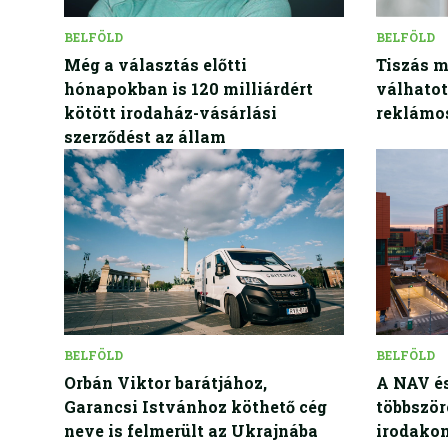
BELFÖLD
BELFÖLD
Még a választás előtti
Tiszás m
hónapokban is 120 milliárdért
válhatot
kötött irodaház-vásárlási
reklámos
szerződést az állam
BELFÖLD
BELFÖLD
Orbán Viktor barátjához,
A NAV és
Garancsi Istvánhoz köthető cég
többször
neve is felmerült az Ukrajnába
irodako