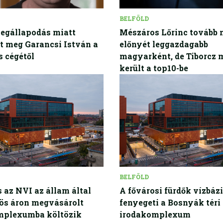
BELFÖLD
egállapodás miatt
Mészáros Lőrinc tovább 
t meg Garancsi István a
előnyét leggazdagabb
 cégétől
magyarként, de Tiborcz 
került a top10-be
BELFÖLD
 az NVI az állam által
A fővárosi fürdők vízbáz
ös áron megvásárolt
fenyegeti a Bosnyák téri
mplexumba költözik
irodakomplexum