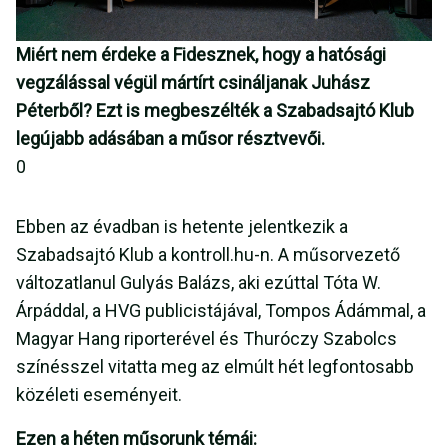
Miért nem érdeke a Fidesznek, hogy a hatósági
vegzálással végül mártírt csináljanak Juhász
Péterből? Ezt is megbeszélték a Szabadsajtó Klub
legújabb adásában a műsor résztvevői.
0
Ebben az évadban is hetente jelentkezik a
Szabadsajtó Klub a kontroll.hu-n. A műsorvezető
változatlanul Gulyás Balázs, aki ezúttal Tóta W.
Árpáddal, a HVG publicistájával, Tompos Ádámmal, a
Magyar Hang riporterével és Thuróczy Szabolcs
színésszel vitatta meg az elmúlt hét legfontosabb
közéleti eseményeit.
Ezen a héten műsorunk témái: