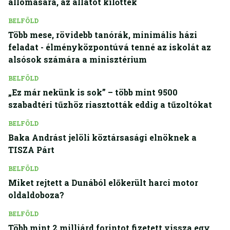
állomására, az állatot kilőtték
BELFÖLD
Több mese, rövidebb tanórák, minimális házi
feladat - élményközpontúvá tenné az iskolát az
alsósok számára a minisztérium
BELFÖLD
„Ez már nekünk is sok” – több mint 9500
szabadtéri tűzhöz riasztották eddig a tűzoltókat
BELFÖLD
Baka Andrást jelöli köztársasági elnöknek a
TISZA Párt
BELFÖLD
Miket rejtett a Dunából előkerült harci motor
oldaldoboza?
BELFÖLD
Több mint 2 milliárd forintot fizetett vissza egy