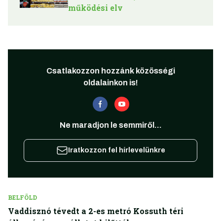
működési elv
Csatlakozzon hozzánk közösségi
oldalainkon is!
Ne maradjon le semmiről...
Iratkozzon fel hírlevelünkre
BELFÖLD
Vaddisznó tévedt a 2-es metró Kossuth téri