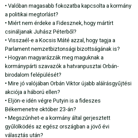
• Valóban magasabb fokozatba kapcsolta a kormány
a politikai megtorlást?
• Miért nem érdeke a Fidesznek, hogy mártírt
csináljanak Juhász Péterből?
• Visszaél-e a Kocsis Máté azzal, hogy tagja a
Parlament nemzetbiztonsági bizottságának is?
• Hogyan magyarázzák meg maguknak a
kormánypárti szavazók a hatvanpusztai Orbán-
birodalom felépülését?
• Mire jó valójában Orbán Viktor újabb aláírásgyűjtési
akciója a háború ellen?
• Eljön-e idén végre Putyin is a fideszes
Békemenetre október 23-án?
• Megszűnhet-e a kormány által gerjesztett
gyűlölködés az egész országban a jövő évi
választás után?