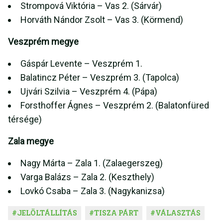
Strompová Viktória – Vas 2. (Sárvár)
Horváth Nándor Zsolt – Vas 3. (Körmend)
Veszprém megye
Gáspár Levente – Veszprém 1.
Balatincz Péter – Veszprém 3. (Tapolca)
Ujvári Szilvia – Veszprém 4. (Pápa)
Forsthoffer Ágnes – Veszprém 2. (Balatonfüred
térsége)
Zala megye
Nagy Márta – Zala 1. (Zalaegerszeg)
Varga Balázs – Zala 2. (Keszthely)
Lovkó Csaba – Zala 3. (Nagykanizsa)
#
JELÖLTÁLLÍTÁS
#
TISZA PÁRT
#
VÁLASZTÁS