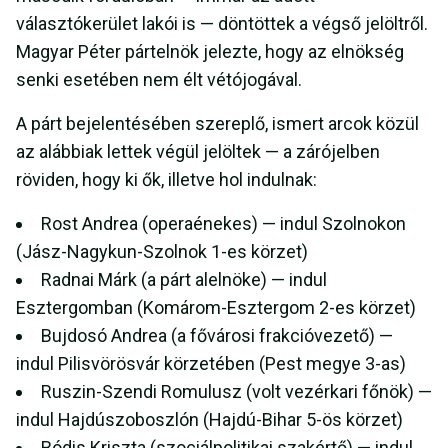
választókerület lakói is — döntöttek a végső jelöltről.
Magyar Péter pártelnök jelezte, hogy az elnökség
senki esetében nem élt vétójogával.
A párt bejelentésében szereplő, ismert arcok közül
az alábbiak lettek végül jelöltek — a zárójelben
röviden, hogy ki ők, illetve hol indulnak:
Rost Andrea (operaénekes) — indul Szolnokon
(Jász-Nagykun-Szolnok 1-es körzet)
Radnai Márk (a párt alelnöke) — indul
Esztergomban (Komárom-Esztergom 2-es körzet)
Bujdosó Andrea (a fővárosi frakcióvezető) —
indul Pilisvörösvár körzetében (Pest megye 3-as)
Ruszin-Szendi Romulusz (volt vezérkari főnök) —
indul Hajdúszoboszlón (Hajdú-Bihar 5-ös körzet)
Bódis Kriszta (szociálpolitikai szakértő) — indul