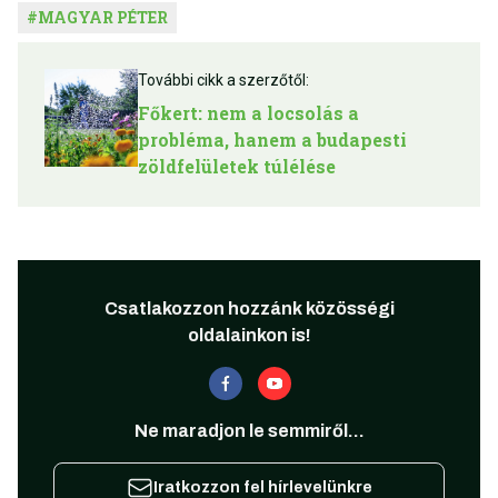
#
MAGYAR PÉTER
További cikk a szerzőtől:
Főkert: nem a locsolás a
probléma, hanem a budapesti
zöldfelületek túlélése
Csatlakozzon hozzánk közösségi
oldalainkon is!
Ne maradjon le semmiről...
Iratkozzon fel hírlevelünkre