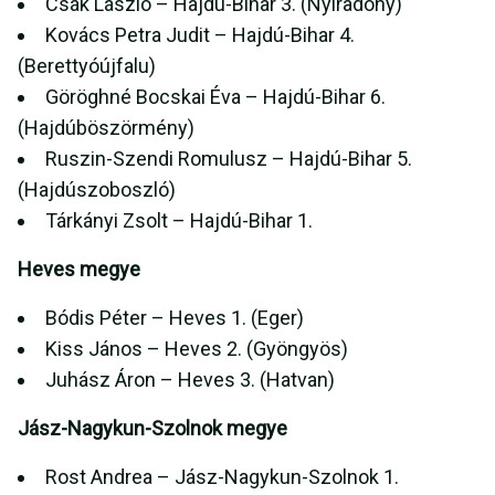
Csák László – Hajdú-Bihar 3. (Nyíradony)
Kovács Petra Judit – Hajdú-Bihar 4.
(Berettyóújfalu)
Göröghné Bocskai Éva – Hajdú-Bihar 6.
(Hajdúböszörmény)
Ruszin-Szendi Romulusz – Hajdú-Bihar 5.
(Hajdúszoboszló)
Tárkányi Zsolt – Hajdú-Bihar 1.
Heves megye
Bódis Péter – Heves 1. (Eger)
Kiss János – Heves 2. (Gyöngyös)
Juhász Áron – Heves 3. (Hatvan)
Jász-Nagykun-Szolnok megye
Rost Andrea – Jász-Nagykun-Szolnok 1.