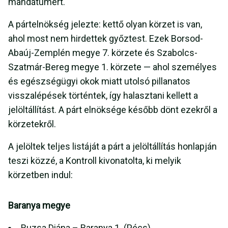
mandátumért.
A pártelnökség jelezte: kettő olyan körzet is van,
ahol most nem hirdettek győztest. Ezek Borsod-
Abaúj-Zemplén megye 7. körzete és Szabolcs-
Szatmár-Bereg megye 1. körzete — ahol személyes
és egészségügyi okok miatt utolsó pillanatos
visszalépések történtek, így halasztani kellett a
jelöltállítást. A párt elnöksége később dönt ezekről a
körzetekről.
A jelöltek teljes listáját a párt a jelöltállítás honlapján
teszi közzé, a Kontroll kivonatolta, ki melyik
körzetben indul:
Baranya megye
Ruzsa Diána – Baranya 1. (Pécs)