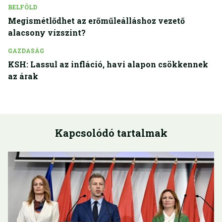
BELFÖLD
Megismétlődhet az erőműleálláshoz vezető
alacsony vízszint?
GAZDASÁG
KSH: Lassul az infláció, havi alapon csökkennek
az árak
Kapcsolódó tartalmak