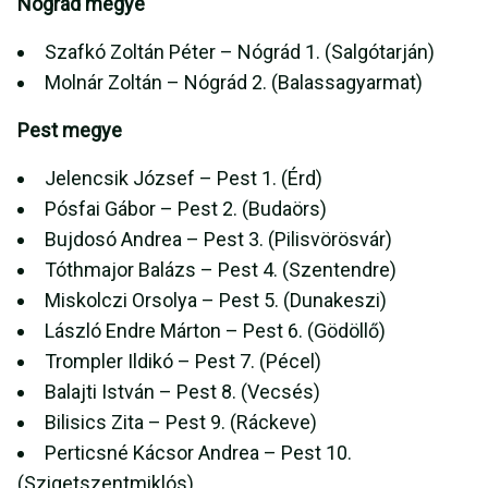
Nógrád megye
Szafkó Zoltán Péter – Nógrád 1. (Salgótarján)
Molnár Zoltán – Nógrád 2. (Balassagyarmat)
Pest megye
Jelencsik József – Pest 1. (Érd)
Pósfai Gábor – Pest 2. (Budaörs)
Bujdosó Andrea – Pest 3. (Pilisvörösvár)
Tóthmajor Balázs – Pest 4. (Szentendre)
Miskolczi Orsolya – Pest 5. (Dunakeszi)
László Endre Márton – Pest 6. (Gödöllő)
Trompler Ildikó – Pest 7. (Pécel)
Balajti István – Pest 8. (Vecsés)
Bilisics Zita – Pest 9. (Ráckeve)
Perticsné Kácsor Andrea – Pest 10.
(Szigetszentmiklós)