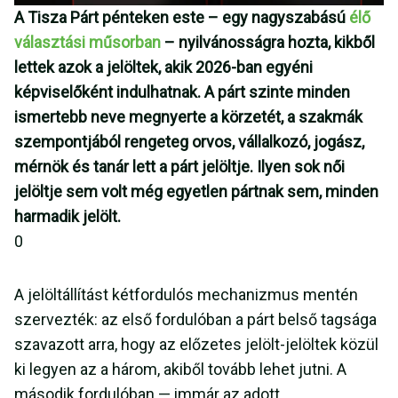
A Tisza Párt pénteken este – egy nagyszabású
élő
választási műsorban
– nyilvánosságra hozta, kikből
lettek azok a jelöltek, akik 2026-ban egyéni
képviselőként indulhatnak. A párt szinte minden
ismertebb neve megnyerte a körzetét, a szakmák
szempontjából rengeteg orvos, vállalkozó, jogász,
mérnök és tanár lett a párt jelöltje. Ilyen sok női
jelöltje sem volt még egyetlen pártnak sem, minden
harmadik jelölt.
0
A jelöltállítást kétfordulós mechanizmus mentén
szervezték: az első fordulóban a párt belső tagsága
szavazott arra, hogy az előzetes jelölt-jelöltek közül
ki legyen az a három, akiből tovább lehet jutni. A
második fordulóban — immár az adott