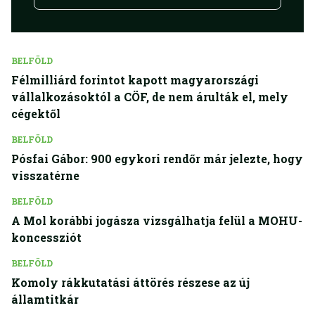
BELFÖLD
Félmilliárd forintot kapott magyarországi
vállalkozásoktól a CÖF, de nem árulták el, mely
cégektől
BELFÖLD
Pósfai Gábor: 900 egykori rendőr már jelezte, hogy
visszatérne
BELFÖLD
A Mol korábbi jogásza vizsgálhatja felül a MOHU-
koncessziót
BELFÖLD
Komoly rákkutatási áttörés részese az új
államtitkár