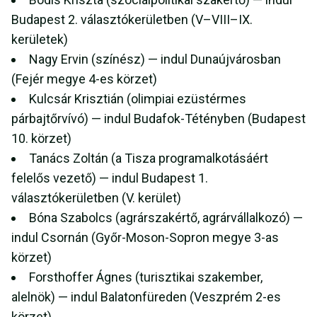
Budapest 2. választókerületben (V–VIII–IX.
kerületek)
Nagy Ervin (színész) — indul Dunaújvárosban
(Fejér megye 4-es körzet)
Kulcsár Krisztián (olimpiai ezüstérmes
párbajtőrvívó) — indul Budafok-Tétényben (Budapest
10. körzet)
Tanács Zoltán (a Tisza programalkotásáért
felelős vezető) — indul Budapest 1.
választókerületben (V. kerület)
Bóna Szabolcs (agrárszakértő, agrárvállalkozó) —
indul Csornán (Győr-Moson-Sopron megye 3-as
körzet)
Forsthoffer Ágnes (turisztikai szakember,
alelnök) — indul Balatonfüreden (Veszprém 2-es
körzet)